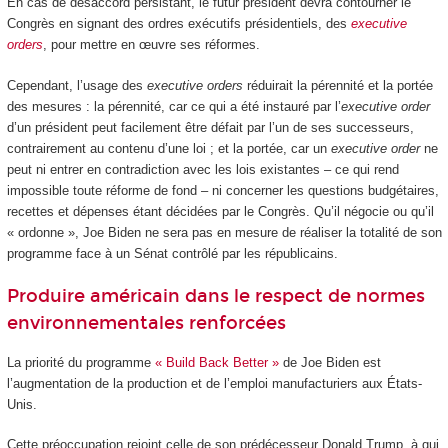
En cas de désaccord persistant, le futur président devra contourner le
Congrès en signant des ordres exécutifs présidentiels, des
executive
orders
, pour mettre en œuvre ses réformes.
Cependant, l’usage des
executive orders
réduirait la pérennité et la portée
des mesures : la pérennité, car ce qui a été instauré par l’
executive order
d’un président peut facilement être défait par l’un de ses successeurs,
contrairement au contenu d’une loi ; et la portée, car un
executive order
ne
peut ni entrer en contradiction avec les lois existantes – ce qui rend
impossible toute réforme de fond – ni concerner les questions budgétaires,
recettes et dépenses étant décidées par le Congrès. Qu’il négocie ou qu’il
« ordonne », Joe Biden ne sera pas en mesure de réaliser la totalité de son
programme face à un Sénat contrôlé par les républicains.
Produire américain dans le respect de normes
environnementales renforcées
La priorité du programme
« Build Back Better »
de Joe Biden est
l’augmentation de la production et de l’emploi manufacturiers aux États-
Unis.
Cette préoccupation rejoint celle de son prédécesseur Donald Trump, à qui