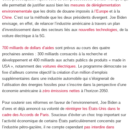
elle permettait de justifier aussi bien les
mesures de dérèglementation
environnementale
que les droits de douane imposés à
l’Europe
et à la
Chine
. C’est sur la méthode que les deux présidents divergent. Joe Biden
envisage, en effet, de relancer l’industrie américaine à travers un plan
d’investissement dans des secteurs liés aux
nouvelles technologies
, de la
voiture électrique à la 5G.
700 milliards de dollars d’aides
sont prévus au cours des quatre
prochaines années : 300 milliards consacrés à la recherche et
développement et 400 milliards aux achats publics de produits « made in
USA », notamment des
voitures électriques
. Le programme démocrate se
fixe d’ailleurs comme objectif la création d’un million d’emplois
supplémentaires dans une industrie automobile qui s’éloignerait de
l’utilisation des énergies fossiles pour s’inscrire dans la perspective d’une
économie américaine à
zéro émissions nettes
à l’horizon 2050.
Pour soutenir ses réformes en faveur de l’environnement, Joe Biden a
d’ores et déjà annoncé sa volonté de
réintégrer les États-Unis dans le
cadre des Accords de Paris
. Soucieux d’éviter un choc trop important sur
l’activité économique de certains États particulièrement concernés par
l’industrie pétro-gazière, il ne compte cependant
pas interdire dans