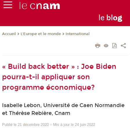
le
bl
o
g
L'Europe et le monde
International
Accueil
« Build back better » : Joe Biden
pourra-t-il appliquer son
programme économique?
Isabelle Lebon, Université de Caen Normandie
et Thérèse Rebière, Cnam
Publié le 21 décembre 2020
–
Mis à jour le 24 juin 2022