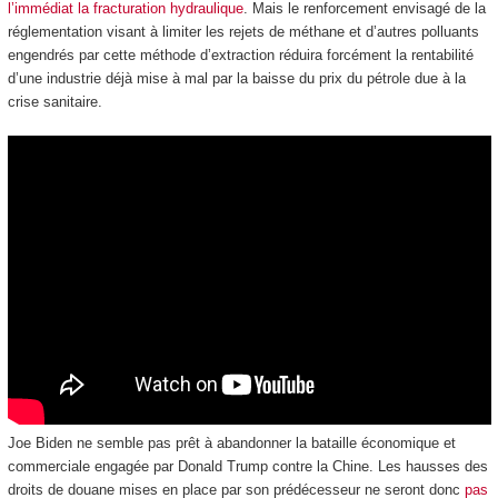
l’immédiat la fracturation hydraulique
. Mais le renforcement envisagé de la
réglementation visant à limiter les rejets de méthane et d’autres polluants
engendrés par cette méthode d’extraction réduira forcément la rentabilité
d’une industrie déjà mise à mal par la baisse du prix du pétrole due à la
crise sanitaire.
Joe Biden ne semble pas prêt à abandonner la bataille économique et
commerciale engagée par Donald Trump contre la Chine. Les hausses des
droits de douane mises en place par son prédécesseur ne seront donc
pas