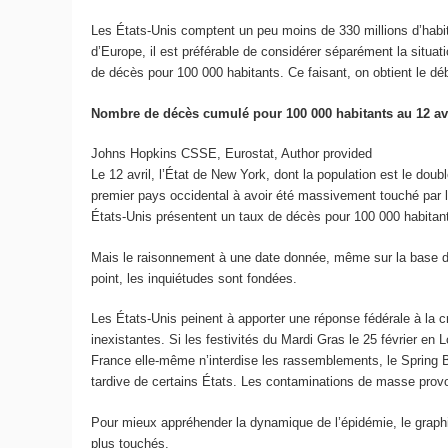
Les États-Unis comptent un peu moins de 330 millions d’habit
d’Europe, il est préférable de considérer séparément la si
de décès pour 100 000 habitants. Ce faisant, on obtient le dé
Nombre de décès cumulé pour 100 000 habitants au 12 avr
Johns Hopkins CSSE, Eurostat
,
Author provided
Le 12 avril, l’État de New York, dont la population est le doub
premier pays occidental à avoir été massivement touché par l
États-Unis présentent un taux de décès pour 100 000 habitant
Mais le raisonnement à une date donnée, même sur la base des
point, les inquiétudes sont fondées.
Les États-Unis peinent à apporter une réponse fédérale à la c
inexistantes. Si les festivités du Mardi Gras le 25 février en
France elle-même n’interdise les rassemblements, le Spring Bre
tardive de certains États. Les contaminations de masse provoq
Pour mieux appréhender la dynamique de l’épidémie, le graphi
plus touchés.