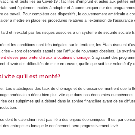
ccins et tests liés au Covid-19 ; facilités d’emprunt et aides aux petites entr
États sont également incités à adopter et à communiquer sur des program
ire de travail. Pour compléter ces dispositifs, le gouvernement américain a con
aider à mettre en place les procédures relatives à l’extension de l’assuranc
e tard et n’exclut pas les risques associés à un système de sécurité sociale fr
e et les conditions sont très inégales sur le territoire, les États risquent d
 la crise – sont désormais saturés par l’afflux de nouveaux dossiers. Le systè
ment élevés pour prétendre aux allocations chômage
. S’agissant des program
t d’avoir des difficultés de mise en œuvre, quelle que soit leur volonté d’y r
i vite qu’il est monté?
irmer. Les statistiques des taux de chômage et de croissance montrent que la fle
hômage américain a décru bien plus vite que dans nos économies européennes
a crise des subprimes qui a débuté dans la sphère financière avant de se diffuse
roduction.
ne crise dont le calendrier n’est pas lié à des enjeux économiques. Il est par 
 des entreprises lorsque le confinement sera progressivement levé.