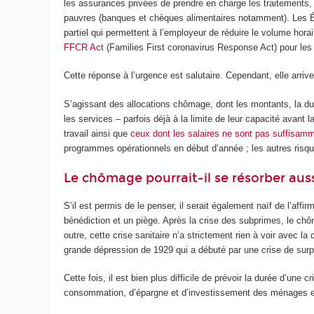
les assurances privées de prendre en charge les traitements, va
pauvres (banques et chèques alimentaires notamment). Les 
partiel qui permettent à l’employeur de réduire le volume hora
FFCR Act
(Families First coronavirus Response Act) pour les 
Cette réponse à l’urgence est salutaire. Cependant, elle arriv
S’agissant des allocations chômage, dont les montants, la duré
les services – parfois déjà à la limite de leur capacité avant
travail ainsi que
ceux dont les salaires ne sont pas suffisam
programmes opérationnels en début d’année ; les autres risquen
Le chômage pourrait-il se résorber auss
S’il est permis de le penser, il serait également naïf de l’aff
bénédiction et un piège. Après la crise des subprimes, le c
outre, cette crise sanitaire n’a strictement rien à voir avec l
grande dépression de 1929 qui a débuté par une crise de surp
Cette fois, il est bien plus difficile de prévoir la durée d’u
consommation, d’épargne et d’investissement des ménages et