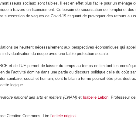
 amortisseurs sociaux sont faibles. Il est en effet plus facile pour un ménag
mique à travers un licenciement. Ce besoin de sécurisation de l’emploi et des
e succession de vagues de Covid-19 risquant de provoquer des retours au con
ulations se heurtent nécessairement aux perspectives économiques qui appellent
individualisation du risque avec une faible protection sociale.
 la BCE et de l’UE permet de laisser du temps au temps en limitant les consé
tien de l’activité domine dans une partie du discours politique celle du coût 
ur sanitaire, social et humain, dont le bilan à terme pourrait être plus destruct
cette logique.
vatoire national des arts et métiers (CNAM)
et
Isabelle Lebon
, Professeur de
nce Creative Commons. Lire l’
article original
.