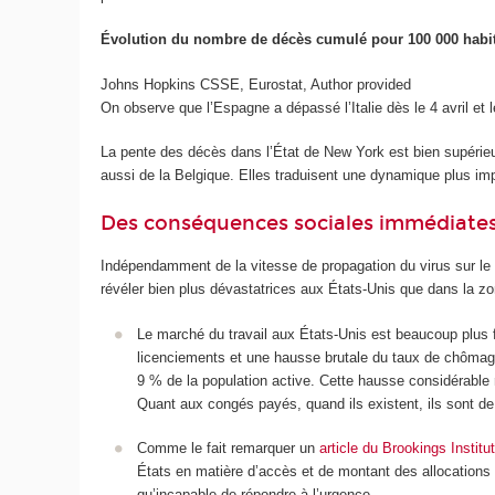
Évolution du nombre de décès cumulé pour 100 000 habitan
Johns Hopkins CSSE, Eurostat
,
Author provided
On observe que l’Espagne a dépassé l’Italie dès le 4 avril et l
La pente des décès dans l’État de New York est bien supérieur
aussi de la Belgique. Elles traduisent une dynamique plus imp
Des conséquences sociales immédiates
Indépendamment de la vitesse de propagation du virus sur le 
révéler bien plus dévastatrices aux États-Unis que dans la zo
Le marché du travail aux États-Unis est beaucoup plus 
licenciements et une hausse brutale du taux de chômage.
9 % de la population active. Cette hausse considérable r
Quant aux congés payés, quand ils existent, ils sont de 
Comme le fait remarquer un
article du Brookings Institu
États en matière d’accès et de montant des allocations 
qu’incapable de répondre à l’urgence.