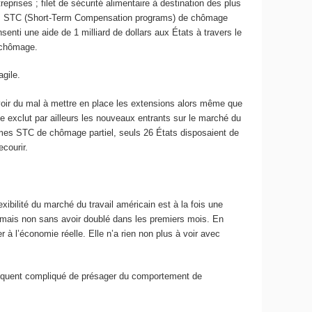
eprises ; filet de sécurité alimentaire à destination des plus
mes STC (Short-Term Compensation programs) de chômage
senti une aide de 1 milliard de dollars aux États à travers le
e chômage.
agile.
’avoir du mal à mettre en place les extensions alors même que
me exclut par ailleurs les nouveaux entrants sur le marché du
mes STC de chômage partiel, seuls 26 États disposaient de
ecourir.
xibilité du marché du travail américain est à la fois une
 mais non sans avoir doublé dans les premiers mois. En
r à l’économie réelle. Elle n’a rien non plus à voir avec
conséquent compliqué de présager du comportement de