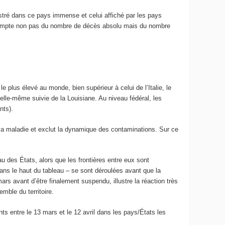
stré dans ce pays immense et celui affiché par les pays
t compte non pas du nombre de décès absolu mais du nombre
e plus élevé au monde, bien supérieur à celui de l’Italie, le
lle-même suivie de la Louisiane. Au niveau fédéral, les
nts).
la maladie et exclut la dynamique des contaminations. Sur ce
u des États, alors que les frontières entre eux sont
 dans le haut du tableau – se sont déroulées avant que la
rs avant d’être finalement suspendu, illustre la réaction très
mble du territoire.
s entre le 13 mars et le 12 avril dans les pays/États les