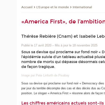
L'Europe et le monde
International
Accueil
«America First», de l’ambitio
Thérèse Rebière (Cnam) et Isabelle Le
Publié le 17 avril 2020
–
Mis à jour le 18 novembre 2025
Sous sa devise qui proclame sur fond noir « 
l’épidémie suivie d’un tableau actualisé plusi
nombre de morts qui dépasse désormais celui d
de façon tragique.
Image par Pete Linforth de Pixabay
Sous sa devise qui proclame sur fond noir « Democracy dies i
par jour du terrible décompte des cas et des décès dus au Co
position. Le slogan « America First » résonne alors de façon t
Les chiffres américains actuels sont-ils