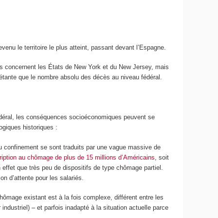
venu le territoire le plus atteint, passant devant l’Espagne.
rtes concernent les États de New York et du New Jersey, mais
uiétante que le nombre absolu des décès au niveau fédéral.
n fédéral, les conséquences socioéconomiques peuvent se
ogiques historiques :
au confinement se sont traduits par une vague massive de
cription au chômage de plus de 15 millions d’Américains
, soit
 effet que très peu de dispositifs de type chômage partiel.
n d’attente pour les salariés.
chômage existant est à la fois complexe, différent entre les
ustriel) – et parfois inadapté à la situation actuelle parce