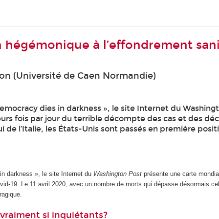
n hégémonique à l’effondrement sanit
bon (Université de Caen Normandie)
Democracy dies in darkness », le site Internet du Washin
eurs fois par jour du terrible décompte des cas et des déc
e l’Italie, les États-Unis sont passés en première positi
n darkness », le site Internet du
Washington Post
présente une carte mondiale
vid-19. Le 11 avril 2020, avec un nombre de morts qui dépasse désormais celui
ragique.
 vraiment si inquiétants?