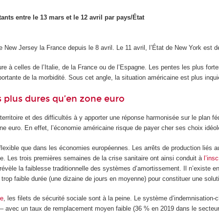
ts entre le 13 mars et le 12 avril par pays/État
e New Jersey la France depuis le 8 avril. Le 11 avril, l’État de New York est de
e à celles de l’Italie, de la France ou de l’Espagne. Les pentes les plus fo
ortante de la morbidité. Sous cet angle, la situation américaine est plus inq
 plus dures qu’en zone euro
territoire et des difficultés à y apporter une réponse harmonisée sur le pla
ne euro. En effet, l’économie américaine risque de payer cher ses choix idéol
flexible que dans les économies européennes. Les arrêts de production liés 
 Les trois premières semaines de la crise sanitaire ont ainsi conduit à
l’ins
évèle la faiblesse traditionnelle des systèmes d’amortissement. Il n’existe en
trop faible durée (une dizaine de jours en moyenne) pour constituer une solutio
te
, les filets de sécurité sociale sont à la peine. Le système d’indemnisation-
– avec un taux de remplacement moyen faible (36 % en 2019 dans le secteur ind