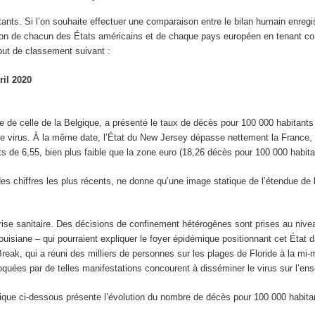
ants. Si l’on souhaite effectuer une comparaison entre le bilan humain enregi
tuation de chacun des États américains et de chaque pays européen en tenan
but de classement suivant :
il 2020
le de celle de la Belgique, a présenté le taux de décès pour 100 000 habitants l
e virus. À la même date, l’État du New Jersey dépasse nettement la France, e
s de 6,55, bien plus faible que la zone euro (18,26 décès pour 100 000 habita
 chiffres les plus récents, ne donne qu’une image statique de l’étendue de 
rise sanitaire. Des décisions de confinement hétérogènes sont prises au nivea
 Louisiane – qui pourraient expliquer le foyer épidémique positionnant cet État
ak, qui a réuni des milliers de personnes sur les plages de Floride à la mi-ma
uées par de telles manifestations concourent à disséminer le virus sur l’ense
que ci-dessous présente l’évolution du nombre de décès pour 100 000 habitant