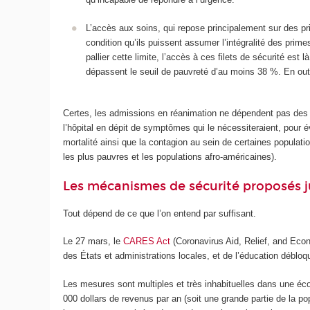
L’accès aux soins, qui repose principalement sur des pr
condition qu’ils puissent assumer l’intégralité des prim
pallier cette limite, l’accès à ces filets de sécurité est
dépassent le seuil de pauvreté d’au moins 38 %. En outre
Certes, les admissions en réanimation ne dépendent pas des ca
l’hôpital en dépit de symptômes qui le nécessiteraient, pour év
mortalité ainsi que la contagion au sein de certaines populat
les plus pauvres et les populations afro-américaines).
Les mécanismes de sécurité proposés ju
Tout dépend de ce que l’on entend par suffisant.
Le 27 mars, le
CARES Act
(Coronavirus Aid, Relief, and Econo
des États et administrations locales, et de l’éducation débloq
Les mesures sont multiples et très inhabituelles dans une éc
000 dollars de revenus par an (soit une grande partie de la p