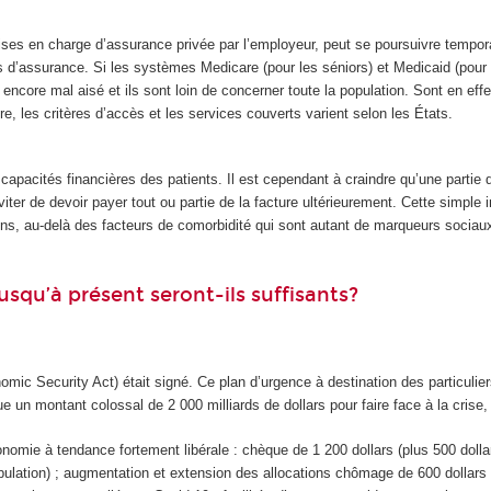
ises en charge d’assurance privée par l’employeur, peut se poursuivre tempor
es d’assurance. Si les systèmes Medicare (pour les séniors) et Medicaid (pour
 là encore mal aisé et ils sont loin de concerner toute la population. Sont en e
, les critères d’accès et les services couverts varient selon les États.
pacités financières des patients. Il est cependant à craindre qu’une partie de
iter de devoir payer tout ou partie de la facture ultérieurement. Cette simple i
ions, au-delà des facteurs de comorbidité qui sont autant de marqueurs sociau
squ’à présent seront-ils suffisants?
mic Security Act) était signé. Ce plan d’urgence à destination des particulier
ue un montant colossal de 2 000 milliards de dollars pour faire face à la cris
onomie à tendance fortement libérale : chèque de 1 200 dollars (plus 500 dol
opulation) ; augmentation et extension des allocations chômage de 600 dollar