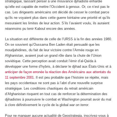
stratégique, laissant penser à une mouvance djihadiste enhardie
qu’elle est capable de mettre l’Occident à genoux. Or, ce n’est pas le
cas. Les dirigeants américains ont décidé de cesser le combat parce
qu’ils ne voyaient plus dans cette guerre lointaine une priorité et qu’ils
mesuraient les limites de leur action. S’ils l’avaient voulu, ils auraient
néanmoins pu tenir Kaboul encore des années.
La situation est différente de celle de l’URSS à la fin des années 1980.
On se souvient qu’Oussama Ben Laden était persuadé que les
moudjahidines, du fait de leur victoire contre l’Armée rouge en
Afghanistan, avaient joué un grand rôle dans la chute de l’Union
soviétique. Cette perception avait conduit l’émir d’al-Qaïda à
développer une forme d’hybris, à déclarer le djihad aux États-Unis et à
anticiper de façon erronée la réaction des Américains aux attentats du
11 septembre 2001
. Il est peu probable que l’histoire se répète, mais
les pays occidentaux ne sont pas à l’abri d’une nouvelle surprise
stratégique. Les conditions chaotiques du retrait américain
d’Afghanistan risquent en tout cas de renforcer la détermination des
djihadistes à poursuivre le combat et Washington pourrait avoir du mal
à clore définitivement le cycle de la global
war on terror.
Pour ne manquer aucune actualité de Geostrategia, inscrivez-vous à