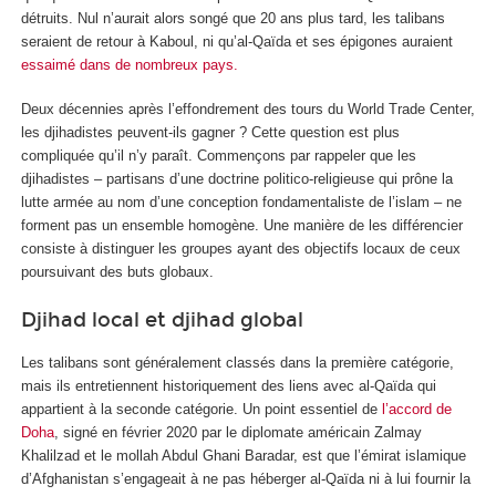
détruits. Nul n’aurait alors songé que 20 ans plus tard, les talibans
seraient de retour à Kaboul, ni qu’al-Qaïda et ses épigones auraient
essaimé dans de nombreux pays.
Deux décennies après l’effondrement des tours du World Trade Center,
les djihadistes peuvent-ils gagner ? Cette question est plus
compliquée qu’il n’y paraît. Commençons par rappeler que les
djihadistes – partisans d’une doctrine politico-religieuse qui prône la
lutte armée au nom d’une conception fondamentaliste de l’islam – ne
forment pas un ensemble homogène. Une manière de les différencier
consiste à distinguer les groupes ayant des objectifs locaux de ceux
poursuivant des buts globaux.
Djihad local et djihad global
Les talibans sont généralement classés dans la première catégorie,
mais ils entretiennent historiquement des liens avec al-Qaïda qui
appartient à la seconde catégorie. Un point essentiel de
l’accord de
Doha
, signé en février 2020 par le diplomate américain Zalmay
Khalilzad et le mollah Abdul Ghani Baradar, est que l’émirat islamique
d’Afghanistan s’engageait à ne pas héberger al-Qaïda ni à lui fournir la