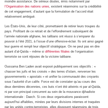
moindre assistance. De sérieux doutes, émis notamment par
l’Organisation des nations unies
, existent néanmoins sur la crédibilité
de cet engagement, d’autant que la formulation de l’accord était
relativement ambiguë.
Les États-Unis, de leur côté, promettaient de retirer leurs troupes du
pays. Profitant de ce retrait et de l’effondrement subséquent de
l’armée nationale afghane, les talibans ont réussi à s’emparer du
pouvoir à l’été 2021, à l’issue d’une offensive-éclair. Ils ont ainsi gagné
leur guerre et rempli leur objectif stratégique. On ne peut pas en dire
autant d’al-Qaïda – même si
différentes filiales
de l’organisation
terroriste se sont réjouies de la victoire talibane.
Oussama Ben Laden avait exposé publiquement ses objectifs : «
chasser les juifs et les croisés » des terres d’islam, renverser les
gouvernements « apostats » et unifier la communauté des croyants
sous l’autorité d’un calife. Force est de constater qu’au cours des
deux dernières décennies, ces buts n’ont été atteints ni par al-Qaïda,
ni par son principal concurrent au sein de la mouvance djihadiste
internationale : Daech. Si ces deux organisations paraissent
aujourd’hui affaiblies, minées par leurs divisions internes et traquées
par les unités contre-terroristes, elles disposent néanmoins de trois