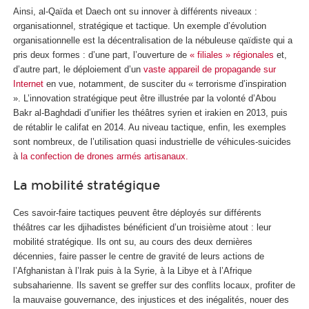
Ainsi, al-Qaïda et Daech ont su innover à différents niveaux :
organisationnel, stratégique et tactique. Un exemple d’évolution
organisationnelle est la décentralisation de la nébuleuse qaïdiste qui a
pris deux formes : d’une part, l’ouverture de
« filiales » régionales
et,
d’autre part, le déploiement d’un
vaste appareil de propagande sur
Internet
en vue, notamment, de susciter du « terrorisme d’inspiration
». L’innovation stratégique peut être illustrée par la volonté d’Abou
Bakr al-Baghdadi d’unifier les théâtres syrien et irakien en 2013, puis
de rétablir le califat en 2014. Au niveau tactique, enfin, les exemples
sont nombreux, de l’utilisation quasi industrielle de véhicules-suicides
à
la confection de drones armés artisanaux.
La mobilité stratégique
Ces savoir-faire tactiques peuvent être déployés sur différents
théâtres car les djihadistes bénéficient d’un troisième atout : leur
mobilité stratégique. Ils ont su, au cours des deux dernières
décennies, faire passer le centre de gravité de leurs actions de
l’Afghanistan à l’Irak puis à la Syrie, à la Libye et à l’Afrique
subsaharienne. Ils savent se greffer sur des conflits locaux, profiter de
la mauvaise gouvernance, des injustices et des inégalités, nouer des