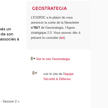
GEOSTRATEGIA
L’ESDR3C a le plaisir de vous
annoncer la sortie de la Newsletter
n°86/7
de Geostrategia, l’Agora
nés un
stratégique 2.0. Vous pouvez dès à
n de son
présent la consulter (
ici
).
 associés à
Voir le site Geostrategia
voir le site de l'
équipe
Sécurité & Défense
 - Session 2 ».