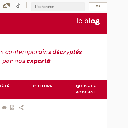
le
bl
o
g
ux contempor
ains décryptés
par nos
expert
s
IÉTÉ
CULTURE
QUID - LE
PODCAST