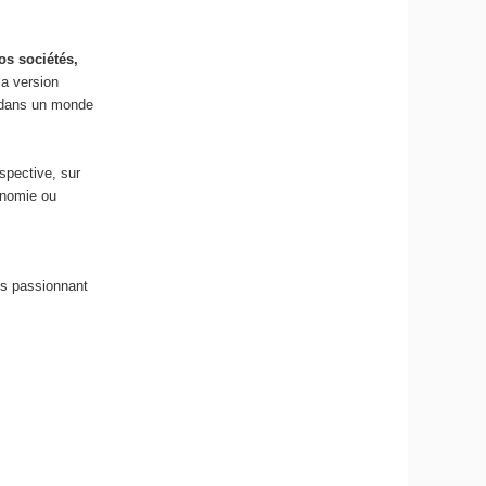
os sociétés,
 la version
 dans un monde
spective, sur
onomie ou
is passionnant