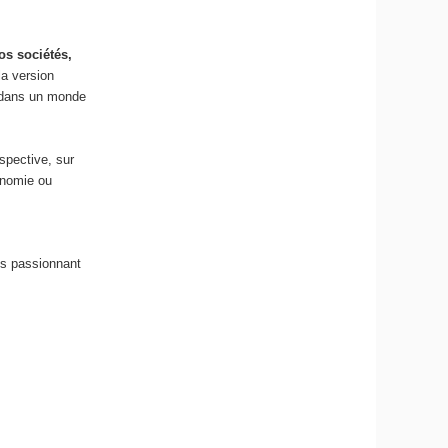
os sociétés,
 la version
 dans un monde
spective, sur
onomie ou
is passionnant