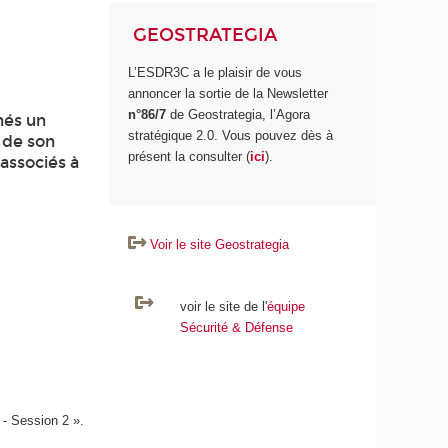
GEOSTRATEGIA
L’ESDR3C a le plaisir de vous
annoncer la sortie de la Newsletter
n°86/7
de Geostrategia, l’Agora
nés un
stratégique 2.0. Vous pouvez dès à
n de son
présent la consulter (
ici
).
 associés à
Voir le site Geostrategia
voir le site de l'
équipe
Sécurité & Défense
 - Session 2 ».