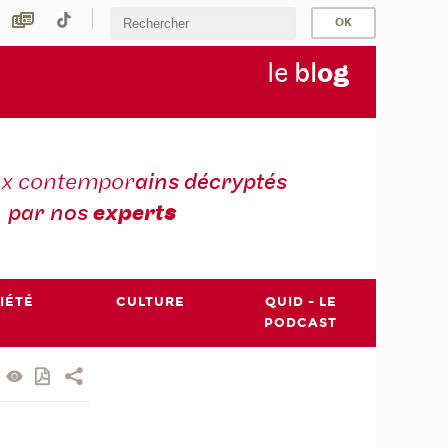
le
bl
o
g
ux contempor
ains décryptés
par nos
expert
s
IÉTÉ
CULTURE
QUID - LE
PODCAST