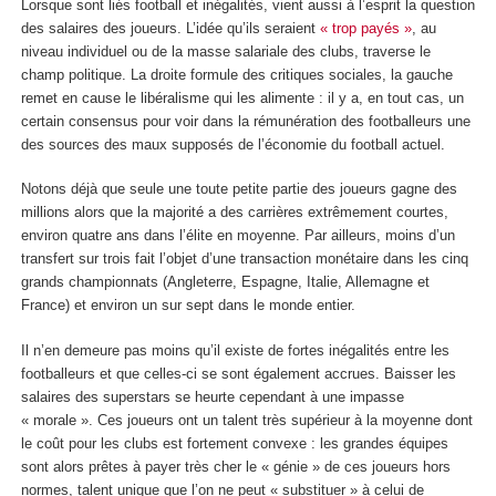
Lorsque sont liés football et inégalités, vient aussi à l’esprit la question
des salaires des joueurs. L’idée qu’ils seraient
« trop payés »
, au
niveau individuel ou de la masse salariale des clubs, traverse le
champ politique. La droite formule des critiques sociales, la gauche
remet en cause le libéralisme qui les alimente : il y a, en tout cas, un
certain consensus pour voir dans la rémunération des footballeurs une
des sources des maux supposés de l’économie du football actuel.
Notons déjà que seule une toute petite partie des joueurs gagne des
millions alors que la majorité a des carrières extrêmement courtes,
environ quatre ans dans l’élite en moyenne. Par ailleurs, moins d’un
transfert sur trois fait l’objet d’une transaction monétaire dans les cinq
grands championnats (Angleterre, Espagne, Italie, Allemagne et
France) et environ un sur sept dans le monde entier.
Il n’en demeure pas moins qu’il existe de fortes inégalités entre les
footballeurs et que celles-ci se sont également accrues. Baisser les
salaires des superstars se heurte cependant à une impasse
« morale ». Ces joueurs ont un talent très supérieur à la moyenne dont
le coût pour les clubs est fortement convexe : les grandes équipes
sont alors prêtes à payer très cher le « génie » de ces joueurs hors
normes, talent unique que l’on ne peut « substituer » à celui de