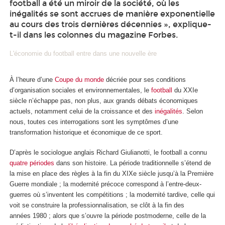
football a été un miroir de la société, où les
inégalités se sont accrues de manière exponentielle
au cours des trois dernières décennies », explique-
t-il dans les colonnes du magazine Forbes.
L'économie du football entre dans une nouvelle ère
À l’heure d’une
Coupe du monde
décriée pour ses conditions
d’organisation sociales et environnementales, le
football
du XXI
e
siècle n’échappe pas, non plus, aux grands débats économiques
actuels, notamment celui de la croissance et des
inégalités
. Selon
nous, toutes ces interrogations sont les symptômes d’une
transformation historique et économique de ce sport.
D’après le sociologue anglais Richard Giulianotti, le football a connu
quatre périodes
dans son histoire. La période traditionnelle s’étend de
la mise en place des règles à la fin du XIX
e
siècle jusqu’à la Première
Guerre mondiale ; la modernité précoce correspond à l’entre-deux-
guerres où s’inventent les compétitions ; la modernité tardive, celle qui
voit se construire la professionnalisation, se clôt à la fin des
années 1980 ; alors que s’ouvre la période postmoderne, celle de la