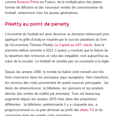
comme
Amazon Prime
en France, de la multiplication des plates-
formes de diffusion et des nouveaux modes de consommation du
football, notamment chez les jeunes générations.
Piketty au point de penalty
L’économie du football est ainsi devenue un domaine intéressant pour
appliquer la grille d’analyse inspirée par le succès planétaire du livre
de l’économiste Thomas Piketty
Le Capital au XXIᵉ siècle
, dont la
première édition remonte à 2013. L’auteur y montrait que le thème de
la répartition des richesses et celui des inégalités sont aujourd’hui au
cœur de la société. Le football ne semble pas se soustraire à la règle.
Depuis les années 1990, le monde du ballon rond connaît une très
forte croissance dans les principaux pays européens. Hors transferts,
les revenus des clubs proviennent de quatre sources principales : les
droits de retransmission, la billetterie, les sponsors et les produits
dérivés (les ventes de maillot par exemple). Tous ont beaucoup
augmenté depuis les années 1970 mais dans des proportions
différentes : la billetterie, prédominante il y a cinquante ans, a
progressivement vu sa part diminuer au profit des
droits TV
et du
sponsoring dans les grands clubs européens.