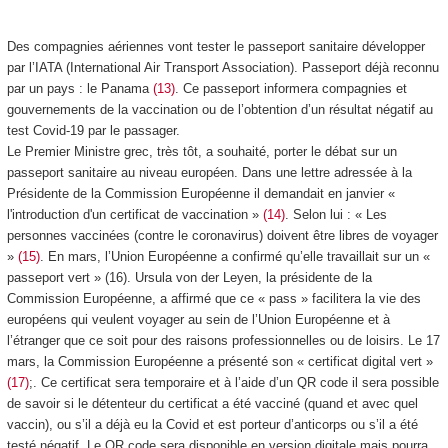
Des compagnies aériennes vont tester le passeport sanitaire développer
par l’IATA (International Air Transport Association). Passeport déjà reconnu
par un pays : le Panama
(13)
. Ce passeport informera compagnies et
gouvernements de la vaccination ou de l’obtention d’un résultat négatif au
test Covid-19 par le passager.
Le Premier Ministre grec, très tôt, a souhaité, porter le débat sur un
passeport sanitaire au niveau européen. Dans une lettre adressée à la
Présidente de la Commission Européenne il demandait en janvier «
l'introduction d'un certificat de vaccination »
(14)
. Selon lui : « Les
personnes vaccinées (contre le coronavirus) doivent être libres de voyager
»
(15)
. En mars, l’Union Européenne a confirmé qu’elle travaillait sur un «
passeport vert » (16). Ursula von der Leyen, la présidente de la
Commission Européenne, a affirmé que ce « pass » facilitera la vie des
européens qui veulent voyager au sein de l’Union Européenne et à
l’étranger que ce soit pour des raisons professionnelles ou de loisirs. Le 17
mars, la Commission Européenne a présenté son « certificat digital vert »
(17)
;. Ce certificat sera temporaire et à l’aide d’un QR code il sera possible
de savoir si le détenteur du certificat a été vacciné (quand et avec quel
vaccin), ou s’il a déjà eu la Covid et est porteur d’anticorps ou s’il a été
testé négatif. Le QR code sera disponible en version digitale mais pourra