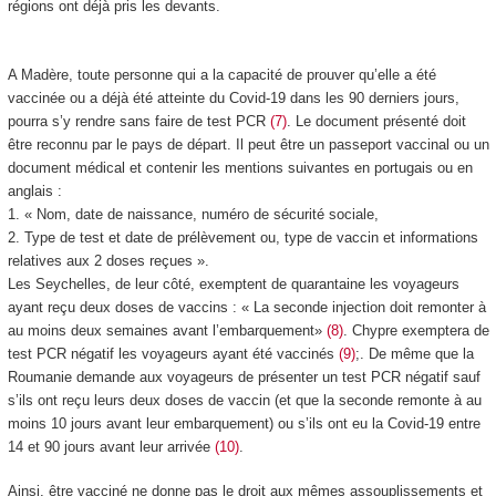
régions ont déjà pris les devants.
A Madère, toute personne qui a la capacité de prouver qu’elle a été
vaccinée ou a déjà été atteinte du Covid-19 dans les 90 derniers jours,
pourra s’y rendre sans faire de test PCR
(7)
. Le document présenté doit
être reconnu par le pays de départ. Il peut être un passeport vaccinal ou un
document médical et contenir les mentions suivantes en portugais ou en
anglais :
1. « Nom, date de naissance, numéro de sécurité sociale,
2. Type de test et date de prélèvement ou, type de vaccin et informations
relatives aux 2 doses reçues ».
Les Seychelles, de leur côté, exemptent de quarantaine les voyageurs
ayant reçu deux doses de vaccins : « La seconde injection doit remonter à
au moins deux semaines avant l’embarquement»
(8)
. Chypre exemptera de
test PCR négatif les voyageurs ayant été vaccinés
(9)
;. De même que la
Roumanie demande aux voyageurs de présenter un test PCR négatif sauf
s’ils ont reçu leurs deux doses de vaccin (et que la seconde remonte à au
moins 10 jours avant leur embarquement) ou s’ils ont eu la Covid-19 entre
14 et 90 jours avant leur arrivée
(10)
.
Ainsi, être vacciné ne donne pas le droit aux mêmes assouplissements et