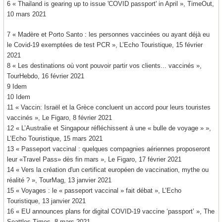
6 « Thailand is gearing up to issue 'COVID passport' in April », TimeOut,
10 mars 2021
7 « Madère et Porto Santo : les personnes vaccinées ou ayant déjà eu
le Covid-19 exemptées de test PCR », L’Echo Touristique, 15 février
2021
8 « Les destinations où vont pouvoir partir vos clients... vaccinés »,
TourHebdo, 16 février 2021
9 Idem
10 Idem
11 « Vaccin: Israël et la Grèce concluent un accord pour leurs touristes
vaccinés », Le Figaro, 8 février 2021
12 « L’Australie et Singapour réfléchissent à une « bulle de voyage » »,
L’Echo Touristique, 15 mars 2021
13 « Passeport vaccinal : quelques compagnies aériennes proposeront
leur «Travel Pass» dès fin mars », Le Figaro, 17 février 2021
14 « Vers la création d'un certificat européen de vaccination, mythe ou
réalité ? », TourMag, 13 janvier 2021
15 « Voyages : le « passeport vaccinal » fait débat », L’Echo
Touristique, 13 janvier 2021
16 « EU announces plans for digital COVID-19 vaccine ‘passport’ », The
Seattles Times, 8 mars 2021