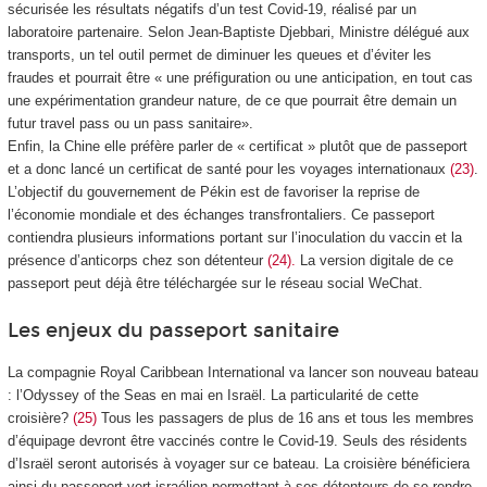
sécurisée les résultats négatifs d’un test Covid-19, réalisé par un
laboratoire partenaire. Selon Jean-Baptiste Djebbari, Ministre délégué aux
transports, un tel outil permet de diminuer les queues et d’éviter les
fraudes et pourrait être « une préfiguration ou une anticipation, en tout cas
une expérimentation grandeur nature, de ce que pourrait être demain un
futur travel pass ou un pass sanitaire».
Enfin, la Chine elle préfère parler de « certificat » plutôt que de passeport
et a donc lancé un certificat de santé pour les voyages internationaux
(23)
.
L’objectif du gouvernement de Pékin est de favoriser la reprise de
l’économie mondiale et des échanges transfrontaliers. Ce passeport
contiendra plusieurs informations portant sur l’inoculation du vaccin et la
présence d’anticorps chez son détenteur
(24).
La version digitale de ce
passeport peut déjà être téléchargée sur le réseau social WeChat.
Les enjeux du passeport sanitaire
La compagnie Royal Caribbean International va lancer son nouveau bateau
: l’Odyssey of the Seas en mai en Israël. La particularité de cette
croisière?
(25)
Tous les passagers de plus de 16 ans et tous les membres
d’équipage devront être vaccinés contre le Covid-19. Seuls des résidents
d’Israël seront autorisés à voyager sur ce bateau. La croisière bénéficiera
ainsi du passeport vert israélien permettant à ses détenteurs de se rendre