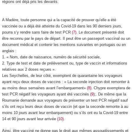
régions ont déjà pris les devants.
A Madère, toute personne qui a la capacité de prouver qu’elle a été
vaccinée ou a déjà été atteinte du Covid-19 dans les 90 derniers jours,
pourra s’y rendre sans faire de test PCR
(7)
. Le document présenté doit
être reconnu par le pays de départ. Il peut être un passeport vaccinal ou un
document médical et contenir les mentions suivantes en portugais ou en
anglais :
1. « Nom, date de naissance, numéro de sécurité sociale,
2. Type de test et date de prélèvement ou, type de vaccin et informations
relatives aux 2 doses reçues ».
Les Seychelles, de leur côté, exemptent de quarantaine les voyageurs
ayant reçu deux doses de vaccins : « La seconde injection doit remonter à
au moins deux semaines avant l’embarquement»
(8)
. Chypre exemptera de
test PCR négatif les voyageurs ayant été vaccinés
(9)
;. De même que la
Roumanie demande aux voyageurs de présenter un test PCR négatif sauf
s’ils ont reçu leurs deux doses de vaccin (et que la seconde remonte à au
moins 10 jours avant leur embarquement) ou s’ils ont eu la Covid-19 entre
14 et 90 jours avant leur arrivée
(10)
.
Ainsi, être vacciné ne donne pas le droit aux mêmes assouplissements et