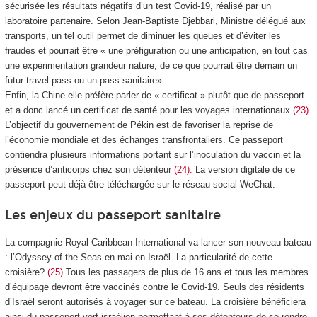
sécurisée les résultats négatifs d’un test Covid-19, réalisé par un
laboratoire partenaire. Selon Jean-Baptiste Djebbari, Ministre délégué aux
transports, un tel outil permet de diminuer les queues et d’éviter les
fraudes et pourrait être « une préfiguration ou une anticipation, en tout cas
une expérimentation grandeur nature, de ce que pourrait être demain un
futur travel pass ou un pass sanitaire».
Enfin, la Chine elle préfère parler de « certificat » plutôt que de passeport
et a donc lancé un certificat de santé pour les voyages internationaux
(23)
.
L’objectif du gouvernement de Pékin est de favoriser la reprise de
l’économie mondiale et des échanges transfrontaliers. Ce passeport
contiendra plusieurs informations portant sur l’inoculation du vaccin et la
présence d’anticorps chez son détenteur
(24).
La version digitale de ce
passeport peut déjà être téléchargée sur le réseau social WeChat.
Les enjeux du passeport sanitaire
La compagnie Royal Caribbean International va lancer son nouveau bateau
: l’Odyssey of the Seas en mai en Israël. La particularité de cette
croisière?
(25)
Tous les passagers de plus de 16 ans et tous les membres
d’équipage devront être vaccinés contre le Covid-19. Seuls des résidents
d’Israël seront autorisés à voyager sur ce bateau. La croisière bénéficiera
ainsi du passeport vert israélien permettant à ses détenteurs de se rendre