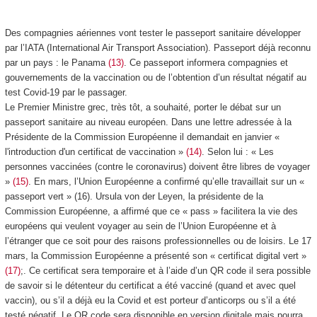
Des compagnies aériennes vont tester le passeport sanitaire développer
par l’IATA (International Air Transport Association). Passeport déjà reconnu
par un pays : le Panama
(13)
. Ce passeport informera compagnies et
gouvernements de la vaccination ou de l’obtention d’un résultat négatif au
test Covid-19 par le passager.
Le Premier Ministre grec, très tôt, a souhaité, porter le débat sur un
passeport sanitaire au niveau européen. Dans une lettre adressée à la
Présidente de la Commission Européenne il demandait en janvier «
l'introduction d'un certificat de vaccination »
(14)
. Selon lui : « Les
personnes vaccinées (contre le coronavirus) doivent être libres de voyager
»
(15)
. En mars, l’Union Européenne a confirmé qu’elle travaillait sur un «
passeport vert » (16). Ursula von der Leyen, la présidente de la
Commission Européenne, a affirmé que ce « pass » facilitera la vie des
européens qui veulent voyager au sein de l’Union Européenne et à
l’étranger que ce soit pour des raisons professionnelles ou de loisirs. Le 17
mars, la Commission Européenne a présenté son « certificat digital vert »
(17)
;. Ce certificat sera temporaire et à l’aide d’un QR code il sera possible
de savoir si le détenteur du certificat a été vacciné (quand et avec quel
vaccin), ou s’il a déjà eu la Covid et est porteur d’anticorps ou s’il a été
testé négatif. Le QR code sera disponible en version digitale mais pourra