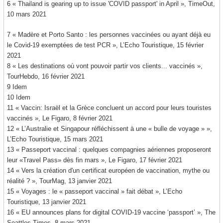
6 « Thailand is gearing up to issue 'COVID passport' in April », TimeOut,
10 mars 2021
7 « Madère et Porto Santo : les personnes vaccinées ou ayant déjà eu
le Covid-19 exemptées de test PCR », L’Echo Touristique, 15 février
2021
8 « Les destinations où vont pouvoir partir vos clients... vaccinés »,
TourHebdo, 16 février 2021
9 Idem
10 Idem
11 « Vaccin: Israël et la Grèce concluent un accord pour leurs touristes
vaccinés », Le Figaro, 8 février 2021
12 « L’Australie et Singapour réfléchissent à une « bulle de voyage » »,
L’Echo Touristique, 15 mars 2021
13 « Passeport vaccinal : quelques compagnies aériennes proposeront
leur «Travel Pass» dès fin mars », Le Figaro, 17 février 2021
14 « Vers la création d'un certificat européen de vaccination, mythe ou
réalité ? », TourMag, 13 janvier 2021
15 « Voyages : le « passeport vaccinal » fait débat », L’Echo
Touristique, 13 janvier 2021
16 « EU announces plans for digital COVID-19 vaccine ‘passport’ », The
Seattles Times, 8 mars 2021