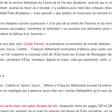
 de la section littérature du Cercle de la Vie des étudiants, activité qui le co
journal du foyer où il résidait, il y publiera aussi bien des critiques littéra
otball Paris-Budapest » mais pensait « que poètes et musiciens ne servent à r
’œuvre littéraire comme expression « d’un peu de la vérité de l’homme et du mon
ses assouplies, nombrées et rythmées » ou avouera son admiration pour « la r
 intime et délicat d’un Jammes ».
te ans plus tard,
Gisèle Freund
, la portraitiste incontestée du monde littéraire,
es Joyce, Colette… François Mitterrand murmurera d’ailleurs pour seule consig
l où l’on surprend le nouveau chef de l’État lisant les Essais de Montaigne dans
stre, secrétaire d’État, sénateur, député et maire, celui qui permettait, enfin
e »
mes, Colette et James Joyce… Même si François Mitterrand avouait lui-même qu
un catalogue qui s’adresse aussi bien aux cercles bibliophiles qu’à ceux qui
 se cache dans une petite dizaine de lots
, dispersés entre les pages 193 et 2
apuscrits annotés de la main du premier secrétaire du Parti socialiste, qui v