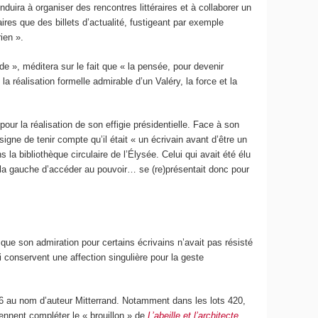
nduira à organiser des rencontres littéraires et à collaborer un
ires que des billets d’actualité, fustigeant par exemple
ien ».
de », méditera sur le fait que « la pensée, pour devenir
éalisation formelle admirable d’un Valéry, la force et la
 pour la réalisation de son effigie présidentielle. Face à son
ne de tenir compte qu’il était « un écrivain avant d’être un
 la bibliothèque circulaire de l’Élysée. Celui qui avait été élu
, à la gauche d’accéder au pouvoir… se (re)présentait donc pour
e son admiration pour certains écrivains n’avait pas résisté
 conservent une affection singulière pour la geste
06 au nom d’auteur Mitterrand. Notamment dans les lots 420,
iennent compléter le « brouillon » de
L’abeille et l’architecte