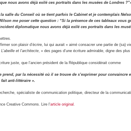
tique nous avons déjà exilé ces portraits dans les musées de Londres ?”
 la salle du Conseil où se tient parfois le Cabinet et je contemplais Nels
Wilson me poser cette question : “Si la présence de ces tableaux vous gên
n incident diplomatique nous avons déjà exilé ces portraits dans les mu
ettres.
mer son plaisir d’écrire, lui qui aurait « aimé consacrer une partie de (sa) vi
e
L’abeille et l’architecte
, « des pages d’une écriture admirable, digne des plus
riture juste, que l’ancien président de la République considérait comme
rend, par la nécessité où il se trouve de s’exprimer pour convaincre et
t anti-littéraire ».
recherche, spécialiste de communication politique, directeur de la communicat
nce Creative Commons. Lire l’
article original
.