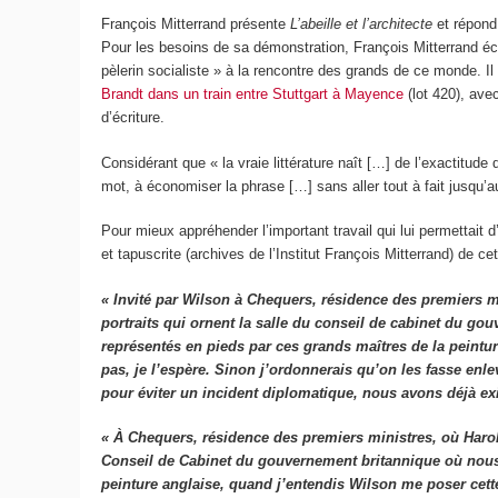
François Mitterrand présente
L’abeille et l’architecte
et répond
Pour les besoins de sa démonstration, François Mitterrand écr
pèlerin socialiste » à la rencontre des grands de ce monde. I
Brandt dans un train entre Stuttgart à Mayence
(lot 420), ave
d’écriture.
Considérant que « la vraie littérature naît […] de l’exactitude
mot, à économiser la phrase […] sans aller tout à fait jusqu’a
Pour mieux appréhender l’important travail qui lui permettait d
et tapuscrite (archives de l’Institut François Mitterrand) de c
« Invité par Wilson à Chequers, résidence des premiers min
portraits qui ornent la salle du conseil de cabinet du g
représentés en pieds par ces grands maîtres de la peint
pas, je l’espère. Sinon j’ordonnerais qu’on les fasse enle
pour éviter un incident diplomatique, nous avons déjà ex
« À Chequers, résidence des premiers ministres, où Harold 
Conseil de Cabinet du gouvernement britannique où nous v
peinture anglaise, quand j’entendis Wilson me poser cette 