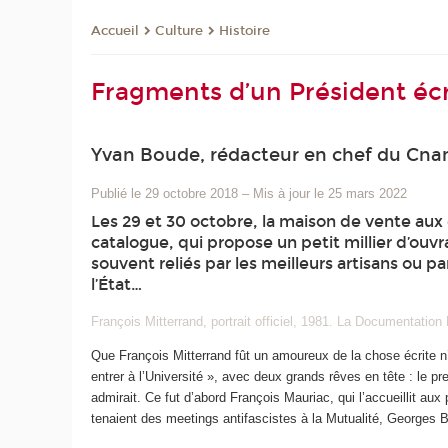
Culture
Histoire
Accueil
Fragments d’un Président écri
Yvan Boude, rédacteur en chef du Cn
Publié le 29 octobre 2018
–
Mis à jour le 25 mars 2022
Les 29 et 30 octobre, la maison de vente aux
catalogue, qui propose un petit millier d’ouv
souvent reliés par les meilleurs artisans ou p
l’État…
François Mitterrand, portrait officiel, 1981. La Documentation
Que François Mitterrand fût un amoureux de la chose écrite n
entrer à l’Université », avec deux grands rêves en tête : le pre
admirait. Ce fut d’abord François Mauriac, qui l’accueillit au
tenaient des meetings antifascistes à la Mutualité, Georges Be