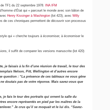
h de TF1 du 22 septembre 1978.
INA IFM
re d’homme d’État qui « parcourt le monde avec son bâton de
 avec
Henry Kissinger à Washington
(lot 423), avec
Willy
s de ces chroniques permettent de découvrir son processus
un style qui « cherche toujours à économiser, à économiser le
sions, il suffit de comparer les versions manuscrite (lot 420)
 je faisais à la fin d’une réunion de travail, le tour des
emplais Nelson, Pitt, Wellington et d’autres encore
ge question : “La présence de ces tableaux ne vous gêne
 je ne doutais pas de votre réponse. Mais savez-vous que
je fais le tour des portraits qui ornent la salle du
tres encore représentés en pied par les maîtres de la
nlever.” Je crus qu’il se moquait et le lui dis. “Savez-