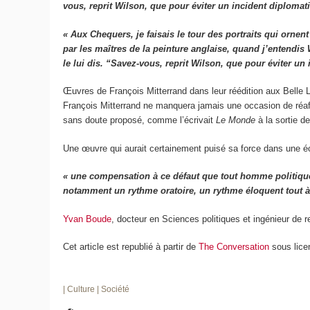
vous, reprit Wilson, que pour éviter un incident diploma
« Aux Chequers, je faisais le tour des portraits qui ornent
par les maîtres de la peinture anglaise, quand j’entendis 
le lui dis. “Savez-vous, reprit Wilson, que pour éviter u
Œuvres de François Mitterrand dans leur réédition aux Belle L
François Mitterrand ne manquera jamais une occasion de réaffir
sans doute proposé, comme l’écrivait
Le Monde
à la sortie d
Une œuvre qui aurait certainement puisé sa force dans une éc
« une compensation à ce défaut que tout homme politique p
notamment un rythme oratoire, un rythme éloquent tout à fai
Yvan Boude
, docteur en Sciences politiques et ingénieur de 
Cet article est republié à partir de
The Conversation
sous lice
| Culture
| Société