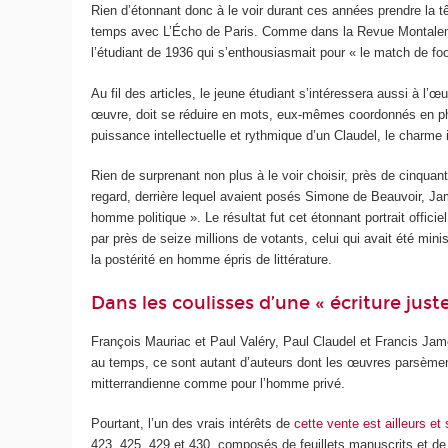
Rien d’étonnant donc à le voir durant ces années prendre la tête
temps avec L’Écho de Paris. Comme dans la Revue Montalembert, 
l’étudiant de 1936 qui s’enthousiasmait pour « le match de fo
Au fil des articles, le jeune étudiant s’intéressera aussi à l
œuvre, doit se réduire en mots, eux-mêmes coordonnés en phra
puissance intellectuelle et rythmique d’un Claudel, le charme
Rien de surprenant non plus à le voir choisir, près de cinquan
regard, derrière lequel avaient posés Simone de Beauvoir, Jam
homme politique ». Le résultat fut cet étonnant portrait officie
par près de seize millions de votants, celui qui avait été mini
la postérité en homme épris de littérature.
Dans les coulisses d’une « écriture just
François Mauriac et Paul Valéry, Paul Claudel et Francis Ja
au temps, ce sont autant d’auteurs dont les œuvres parsèment 
mitterrandienne comme pour l’homme privé.
Pourtant, l’un des vrais intérêts de
cette vente est ailleurs et
423, 425, 429 et 430, composés de feuillets manuscrits et de t