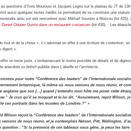
 au questions d’Yves Mourousi et Jacques Legris sur le plateau du JT de 13
ivit aussi quelques textes inédits lui permettant de se construire une statu
l reviendra ainsi sur ses rencontres avec Mikhaïl Souslov à Moscou (lot 425),
c
Daniel Oduber Quirós dans un restaurant costaricien
(lot 430)… Les ébauche
 du mot et de la chose », il s’adonnait en effet à une écriture de contention, 
u digest ».
’offrir un texte juste, s’embarrassant le moins possible de détails et de digres
ette anecdote
so british
publiée dans
L’abeille et l’architecte
.
istres pour notre “Conférence des leaders” de l’Internationale socialiste,
ouvernement britannique, là même où nous venions de nous réunir, et cont
ure anglaise que son […] quand j’entendis mon hôte me poser cette étran
ver.” Je crus qu’il se moquait et le lui dit. “Assurément, reprit Wilson,
ilé ces portraits dans les musées de Londres ?” »
Wilson reçoit la “Conférence des leaders” de l’Internationale socialiste, 
enions de nous réunir, et je contemplais Nelson, Pitt, Wellington, d’au
question : “Si la présence de ces tableaux vous gêne, je peux les faire e