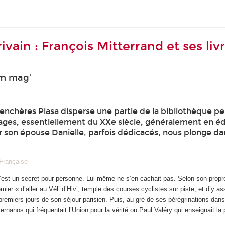
vain : François Mitterrand et ses liv
am mag'
 enchères Piasa disperse une partie de la bibliothèque pe
rages, essentiellement du XXe siècle, généralement en édit
ar son épouse Danielle, parfois dédicacés, nous plonge dan
 Française
’est un secret pour personne. Lui-même ne s’en cachait pas. Selon son propre
mier « d’aller au Vél’ d’Hiv’, temple des courses cyclistes sur piste, et d’y ass
x premiers jours de son séjour parisien. Puis, au gré de ses pérégrinations dan
rnanos qui fréquentait l’Union pour la vérité ou Paul Valéry qui enseignait la