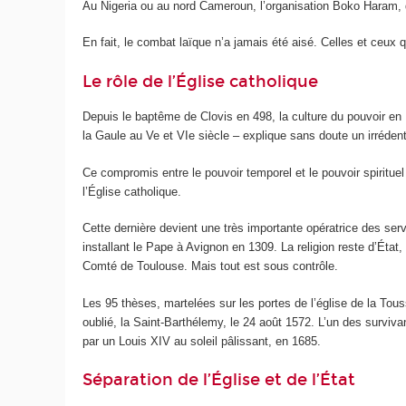
Au Nigeria ou au nord Cameroun, l’organisation Boko Haram, q
En fait, le combat laïque n’a jamais été aisé. Celles et ceux q
Le rôle de l’Église catholique
Depuis le baptême de Clovis en 498, la culture du pouvoir en
la Gaule au V
e
et VI
e
siècle – explique sans doute un irrédenti
Ce compromis entre le pouvoir temporel et le pouvoir spirituel
l’Église catholique.
Cette dernière devient une très importante opératrice des ser
installant le Pape à Avignon en 1309. La religion reste d’État, 
Comté de Toulouse. Mais tout est sous contrôle.
Les 95 thèses, martelées sur les portes de l’église de la Tou
oublié, la Saint-Barthélemy, le 24 août 1572. L’un des surviv
par un Louis XIV au soleil pâlissant, en 1685.
Séparation de l’Église et de l’État