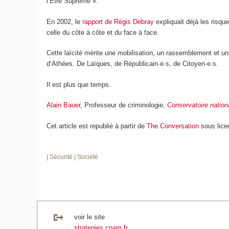
l’Être Suprême ».
En 2002, le
rapport de Régis Debray
expliquait déjà les risqu
celle du côte à côte et du face à face.
Cette laïcité mérite une mobilisation, un rassemblement et u
d’Athées. De Laïques, de Républicain·e·s, de Citoyen·e·s.
Il est plus que temps.
Alain Bauer
, Professeur de criminologie,
Conservatoire nation
Cet article est republié à partir de
The Conversation
sous lice
| Sécurité
| Société
voir le site
strategies.cnam.fr