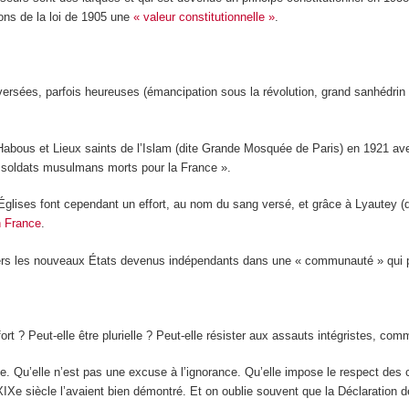
ions de la loi de 1905 une
« valeur constitutionnelle »
.
oversées, parfois heureuses (émancipation sous la révolution, grand sanhédri
Habous et Lieux saints de l’Islam (dite Grande Mosquée de Paris) en 1921 ave
 soldats musulmans morts pour la France ».
 Églises font cependant un effort, au nom du sang versé, et grâce à Lyautey (
n France
.
vers les nouveaux États devenus indépendants dans une « communauté » qui pe
 fort ? Peut-elle être plurielle ? Peut-elle résister aux assauts intégristes, co
lte. Qu’elle n’est pas une excuse à l’ignorance. Qu’elle impose le respect des
 XIX
e
siècle l’avaient bien démontré. Et on oublie souvent que la Déclaration