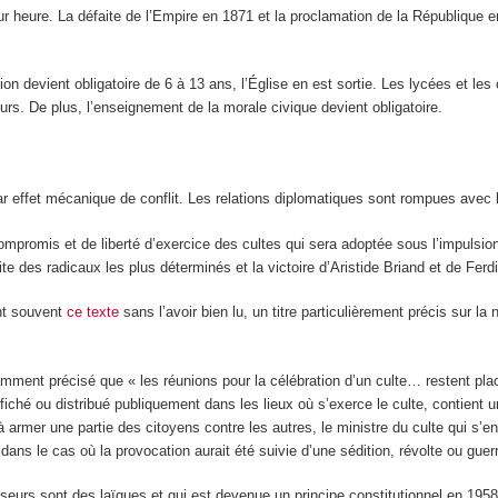
eur heure. La défaite de l’Empire en 1871 et la proclamation de la République e
tion devient obligatoire de 6 à 13 ans, l’Église en est sortie. Les lycées et le
urs. De plus, l’enseignement de la morale civique devient obligatoire.
ar effet mécanique de conflit. Les relations diplomatiques sont rompues avec 
ompromis et de liberté d’exercice des cultes qui sera adoptée sous l’impulsi
ite des radicaux les plus déterminés et la victoire d’Aristide Briand et de Fer
nt souvent
ce texte
sans l’avoir bien lu, un titre particulièrement précis sur la
notamment précisé que « les réunions pour la célébration d’un culte… restent pla
ffiché ou distribué publiquement dans les lieux où s’exerce le culte, contient u
u à armer une partie des citoyens contre les autres, le ministre du culte qui s
ans le cas où la provocation aurait été suivie d’une sédition, révolte ou guerr
nseurs sont des laïques et qui est devenue un principe constitutionnel en 1958 