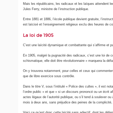
Mais les républicains, les radicaux et les laïques attendent l
Jules Ferry, ministre de l’instruction publique.
Entre 1881 et 1886, l’école publique devient gratuite, l’instruc
est laïcisé et l’enseignement religieux exclu des heures de co
La loi de 1905
C’est une laïcité dynamique et combattante qui s’affirme et p
En 1905, malgré la pugnacité des radicaux, c’est une loi de c
schismatique, elle doit être révolutionnaire » marquera la défa
On y trouvera notamment, pour celles et ceux qui commente
que de libre exercice sous contrôle.
Dans le titre V, sous l’intitulé « Police des cultes », il est 
l’ordre public » et que « si un discours prononcé ou un écrit a
actes légaux de l’autorité publique, ou s’il tend à soulever o
mois à deux ans, sans préjudice des peines de la complicité, d
Voici ce qu’est donc cette laïcité sans adjectif, dont les défe