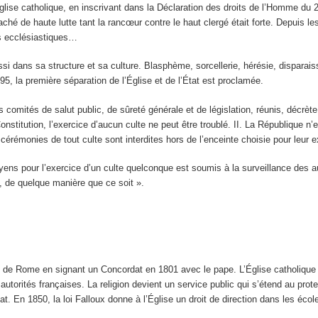
glise catholique, en inscrivant dans la Déclaration des droits de l’Homme du 
hé de haute lutte tant la rancœur contre le haut clergé était forte. Depuis l
s ecclésiastiques…
ssi dans sa structure et sa culture. Blasphème, sorcellerie, hérésie, disparais
1795, la première séparation de l’Église et de l’État est proclamée.
s comités de salut public, de sûreté générale et de législation, réunis, décrè
nstitution, l’exercice d’aucun culte ne peut être troublé. II. La République n’en
 cérémonies de tout culte sont interdites hors de l’enceinte choisie pour leur e
ns pour l’exercice d’un culte quelconque est soumis à la surveillance des aut
t, de quelque manière que ce soit ».
 de Rome en signant un Concordat en 1801 avec le pape. L’Église catholique n
 autorités françaises. La religion devient un service public qui s’étend au pr
t. En 1850, la loi Falloux donne à l’Église un droit de direction dans les écol