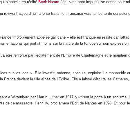
ui s’appelle en réalité
Book Haram
(les livres sont impurs), se donne pour mis
ui revivent aujourd’hui la lente transition française vers la liberté de conscie
 France improprement appelée gallicane – elle est franque en réalité car ratt
sme national qui portait moins sur la nature de la foi que sur son expression p
 va être renforcé par l’éclatement de l’Empire de Charlemagne et le maintien d
vices publics locaux. Elle investit, ordonne, spécule, exploite. La monarchie 
la France devient la fille aînée de l’Église. Elle a laissé détruire les Cathares
ssant à Wittenberg par Martin Luther en 1517 ouvrirent la porte à un schisme, 
ants de ce massacre, Henri IV, proclamera l’Édit de Nantes en 1598. Et pour le