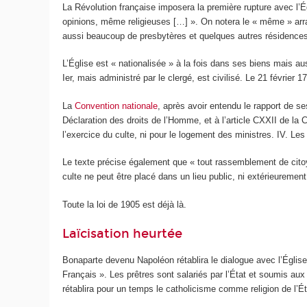
La Révolution française imposera la première rupture avec l’É
opinions, même religieuses […] ». On notera le « même » arrac
aussi beaucoup de presbytères et quelques autres résidence
L’Église est « nationalisée » à la fois dans ses biens mais au
I
er
, mais administré par le clergé, est civilisé. Le 21 février 
La
Convention nationale
, après avoir entendu le rapport de se
Déclaration des droits de l’Homme, et à l’article CXXII de la Co
l’exercice du culte, ni pour le logement des ministres. IV. Les
Le texte précise également que « tout rassemblement de citoye
culte ne peut être placé dans un lieu public, ni extérieuremen
Toute la loi de 1905 est déjà là.
Laïcisation heurtée
Bonaparte devenu Napoléon rétablira le dialogue avec l’Église
Français ». Les prêtres sont salariés par l’État et soumis aux
rétablira pour un temps le catholicisme comme religion de l’Éta