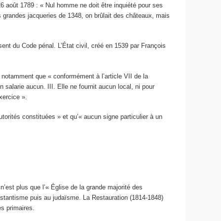
26 août 1789 : « Nul homme ne doit être inquiété pour ses
es grandes jacqueries de 1348, on brûlait des châteaux, mais
sent du Code pénal. L’État civil, créé en 1539 par François
te notamment que « conformément à l’article VII de la
 salarie aucun. III. Elle ne fournit aucun local, ni pour
xercice ».
orités constituées » et qu’« aucun signe particulier à un
’est plus que l’« Église de la grande majorité des
otestantisme puis au judaïsme. La Restauration (1814-1848)
es primaires.