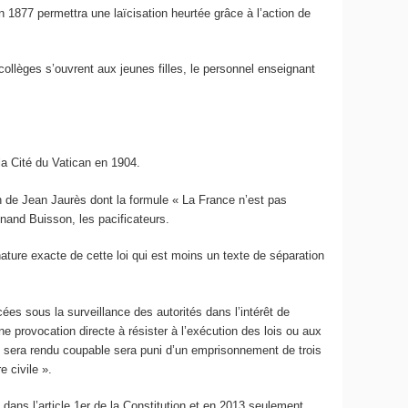
n 1877 permettra une laïcisation heurtée grâce à l’action de
s collèges s’ouvrent aux jeunes filles, le personnel enseignant
la Cité du Vatican en 1904.
on de Jean Jaurès dont la formule « La France n’est pas
dinand Buisson, les pacificateurs.
 nature exacte de cette loi qui est moins un texte de séparation
cées sous la surveillance des autorités dans l’intérêt de
ne provocation directe à résister à l’exécution des lois ou aux
’en sera rendu coupable sera puni d’un emprisonnement de trois
e civile ».
dans l’article 1
er
de la Constitution et en 2013 seulement