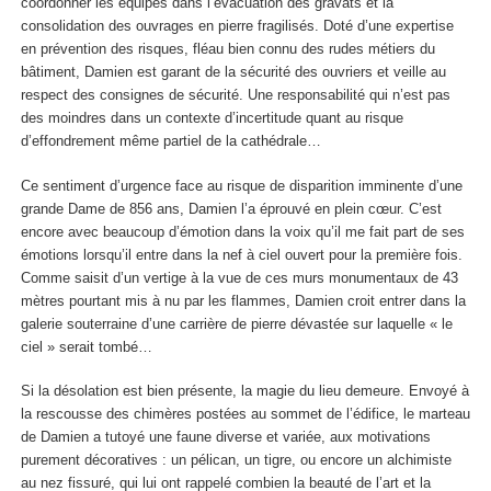
coordonner les équipes dans l’évacuation des gravats et la
consolidation des ouvrages en pierre fragilisés. Doté d’une expertise
en prévention des risques, fléau bien connu des rudes métiers du
bâtiment, Damien est garant de la sécurité des ouvriers et veille au
respect des consignes de sécurité. Une responsabilité qui n’est pas
des moindres dans un contexte d’incertitude quant au risque
d’effondrement même partiel de la cathédrale…
Ce sentiment d’urgence face au risque de disparition imminente d’une
grande Dame de 856 ans, Damien l’a éprouvé en plein cœur. C’est
encore avec beaucoup d’émotion dans la voix qu’il me fait part de ses
émotions lorsqu’il entre dans la nef à ciel ouvert pour la première fois.
Comme saisit d’un vertige à la vue de ces murs monumentaux de 43
mètres pourtant mis à nu par les flammes, Damien croit entrer dans la
galerie souterraine d’une carrière de pierre dévastée sur laquelle « le
ciel » serait tombé…
Si la désolation est bien présente, la magie du lieu demeure. Envoyé à
la rescousse des chimères postées au sommet de l’édifice, le marteau
de Damien a tutoyé une faune diverse et variée, aux motivations
purement décoratives : un pélican, un tigre, ou encore un alchimiste
au nez fissuré, qui lui ont rappelé combien la beauté de l’art et la