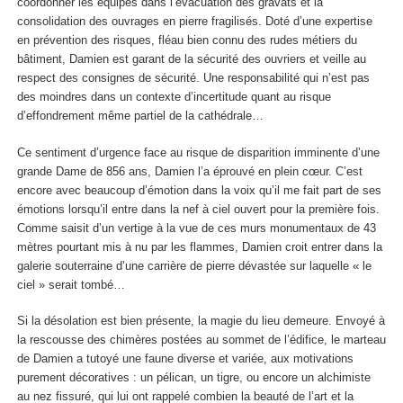
coordonner les équipes dans l’évacuation des gravats et la
consolidation des ouvrages en pierre fragilisés. Doté d’une expertise
en prévention des risques, fléau bien connu des rudes métiers du
bâtiment, Damien est garant de la sécurité des ouvriers et veille au
respect des consignes de sécurité. Une responsabilité qui n’est pas
des moindres dans un contexte d’incertitude quant au risque
d’effondrement même partiel de la cathédrale…
Ce sentiment d’urgence face au risque de disparition imminente d’une
grande Dame de 856 ans, Damien l’a éprouvé en plein cœur. C’est
encore avec beaucoup d’émotion dans la voix qu’il me fait part de ses
émotions lorsqu’il entre dans la nef à ciel ouvert pour la première fois.
Comme saisit d’un vertige à la vue de ces murs monumentaux de 43
mètres pourtant mis à nu par les flammes, Damien croit entrer dans la
galerie souterraine d’une carrière de pierre dévastée sur laquelle « le
ciel » serait tombé…
Si la désolation est bien présente, la magie du lieu demeure. Envoyé à
la rescousse des chimères postées au sommet de l’édifice, le marteau
de Damien a tutoyé une faune diverse et variée, aux motivations
purement décoratives : un pélican, un tigre, ou encore un alchimiste
au nez fissuré, qui lui ont rappelé combien la beauté de l’art et la