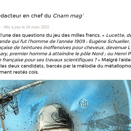
édacteur en chef du
Cnam mag'
–
Mis à jour le 24 mars 2022
 l’une des questions du jeu des milles francs. «
Lucette, d
nde qui fut l’homme de l’année 1909 : Eugène Schueller,
nçaise de teintures inoffensives pour cheveux, devenue L'
ry, premier homme à atteindre le pôle Nord ; ou Henri P
 française pour ses travaux scientifiques ?
» Malgré l’ai
 les deux candidats, bercés par la mélodie du métalloph
ment restés cois.