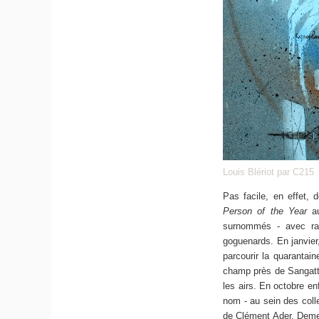
Louis Blériot par C215
Pas facile, en effet, 
Person of the Year
au
surnommés - avec rais
goguenards. En janvier,
parcourir la quarantain
champ près de Sangatte 
les airs. En octobre en
nom - au sein des colle
de Clément Ader. Demeu