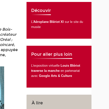
Découvir
L'
Aéroplane Blériot XI
sur le site du
musée
e Bois-
 créateur
Oréal ;
oincaré,
de appuyée
Pour aller plus loin
one,
L'exposition virtuelle
Louis Blériot
traverse la manche
en partenariat
avec
Google Arts & Culture
À lire