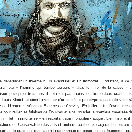
de départager un inventeur, un aventurier et un immortel… Pourtant, à ce p
rait été « l’homme qui tombe toujours » alias le « roi de la casse » c
on puisqu’en trois ans il totalisa pas moins de trente-deux crash - l
 Louis Blériot fut ainsi l’inventeur d’un onzième prototype capable de voler 
e de kilomètres séparant Étampes de Chevilly. En juillet, il fut l’aventurier q
pour rallier les falaises de Douvres et ainsi boucler la première traversée 
fin, il fut « immortalisé » en escortant son monoplan - auquel, bien inspiré, il
ctions du Conservatoire des arts et métiers, où il côtoie aujourd’hui encore 
re cette question, que n’aurait pas manqué de poser Lucien Jeunesse : qui