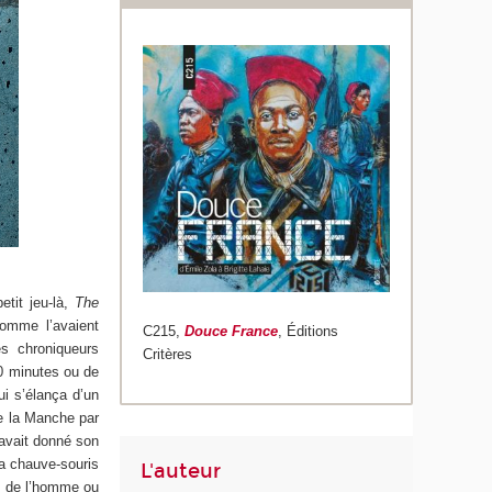
etit jeu-là,
The
omme l’avaient
C215,
Douce France
, Éditions
es chroniqueurs
Critères
50 minutes ou de
ui s’élança d’un
de la Manche par
 avait donné son
la chauve-souris
L'auteur
, de l’homme ou