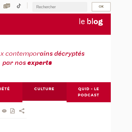
le
bl
o
g
ux contempor
ains décryptés
par nos
expert
s
IÉTÉ
CULTURE
QUID - LE
PODCAST