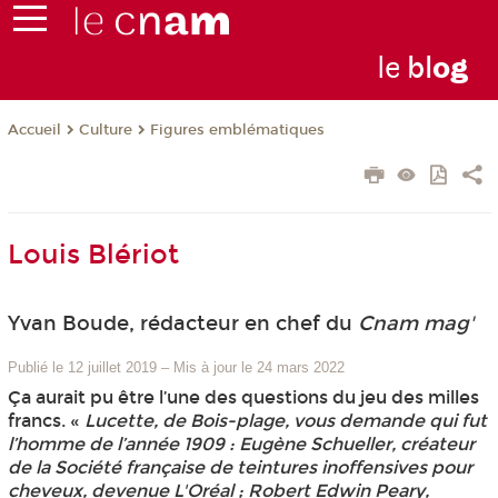
le
bl
o
g
Culture
Figures emblématiques
Accueil
Louis Blériot
Yvan Boude, rédacteur en chef du
Cnam mag'
Publié le 12 juillet 2019
–
Mis à jour le 24 mars 2022
Ça aurait pu être l’une des questions du jeu des milles
francs. «
Lucette, de Bois-plage, vous demande qui fut
l’homme de l’année 1909 : Eugène Schueller, créateur
de la Société française de teintures inoffensives pour
cheveux, devenue L'Oréal ; Robert Edwin Peary,