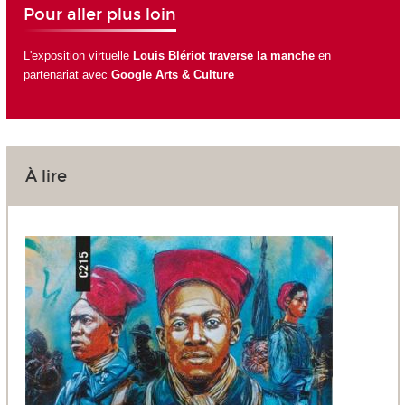
Pour aller plus loin
L'exposition virtuelle
Louis Blériot traverse la manche
en
partenariat avec
Google Arts & Culture
À lire