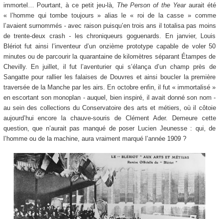
immortel… Pourtant, à ce petit jeu-là,
The Person of the Year
aurait été
« l’homme qui tombe toujours » alias le « roi de la casse » comme
l’avaient surnommés - avec raison puisqu’en trois ans il totalisa pas moins
de trente-deux crash - les chroniqueurs goguenards. En janvier, Louis
Blériot fut ainsi l’inventeur d’un onzième prototype capable de voler 50
minutes ou de parcourir la quarantaine de kilomètres séparant Étampes de
Chevilly. En juillet, il fut l’aventurier qui s’élança d’un champ près de
Sangatte pour rallier les falaises de Douvres et ainsi boucler la première
traversée de la Manche par les airs. En octobre enfin, il fut « immortalisé »
en escortant son monoplan - auquel, bien inspiré, il avait donné son nom -
au sein des collections du Conservatoire des arts et métiers, où il côtoie
aujourd’hui encore la chauve-souris de Clément Ader. Demeure cette
question, que n’aurait pas manqué de poser Lucien Jeunesse : qui, de
l’homme ou de la machine, aura vraiment marqué l’année 1909 ?