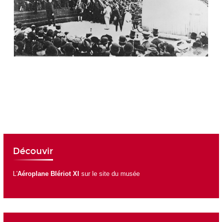
Découvir
L'
Aéroplane Blériot XI
sur le site du musée