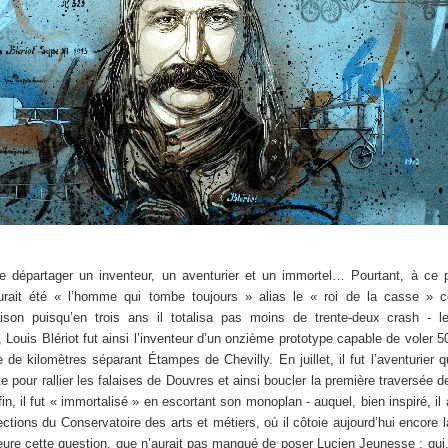
de départager un inventeur, un aventurier et un immortel… Pourtant, à ce p
rait été « l’homme qui tombe toujours » alias le « roi de la casse » c
on puisqu’en trois ans il totalisa pas moins de trente-deux crash - l
 Louis Blériot fut ainsi l’inventeur d’un onzième prototype capable de voler 
e de kilomètres séparant Étampes de Chevilly. En juillet, il fut l’aventurier q
pour rallier les falaises de Douvres et ainsi boucler la première traversée 
fin, il fut « immortalisé » en escortant son monoplan - auquel, bien inspiré, il
ctions du Conservatoire des arts et métiers, où il côtoie aujourd’hui encore 
re cette question, que n’aurait pas manqué de poser Lucien Jeunesse : qui