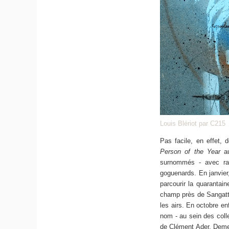
Louis Blériot par C215
Pas facile, en effet, 
Person of the Year
au
surnommés - avec rais
goguenards. En janvier,
parcourir la quarantain
champ près de Sangatte 
les airs. En octobre en
nom - au sein des colle
de Clément Ader. Demeu