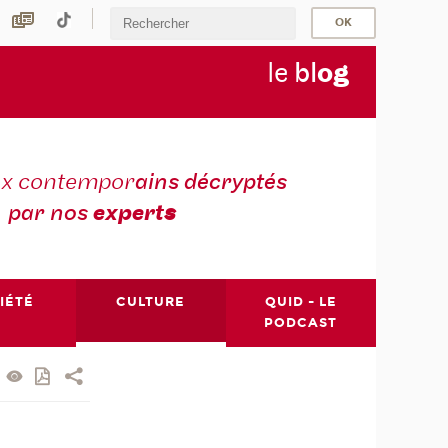
le
bl
o
g
ux contempor
ains décryptés
par nos
expert
s
IÉTÉ
CULTURE
QUID - LE
PODCAST