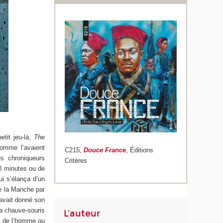
etit jeu-là,
The
omme l’avaient
C215,
Douce France
, Éditions
es chroniqueurs
Critères
50 minutes ou de
ui s’élança d’un
de la Manche par
 avait donné son
la chauve-souris
L'auteur
, de l’homme ou