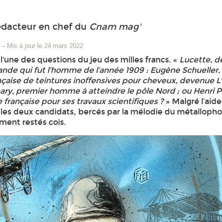
édacteur en chef du
Cnam mag'
–
Mis à jour le 24 mars 2022
 l’une des questions du jeu des milles francs. «
Lucette, d
nde qui fut l’homme de l’année 1909 : Eugène Schueller,
nçaise de teintures inoffensives pour cheveux, devenue L'
ry, premier homme à atteindre le pôle Nord ; ou Henri P
 française pour ses travaux scientifiques ?
» Malgré l’ai
 les deux candidats, bercés par la mélodie du métalloph
ment restés cois.