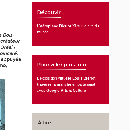
Découvir
L'
Aéroplane Blériot XI
sur le site du
musée
e Bois-
 créateur
Oréal ;
oincaré,
de appuyée
Pour aller plus loin
one,
L'exposition virtuelle
Louis Blériot
traverse la manche
en partenariat
avec
Google Arts & Culture
À lire