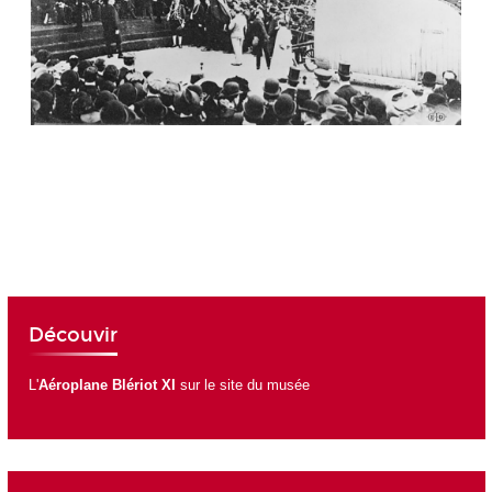
Découvir
L'
Aéroplane Blériot XI
sur le site du musée