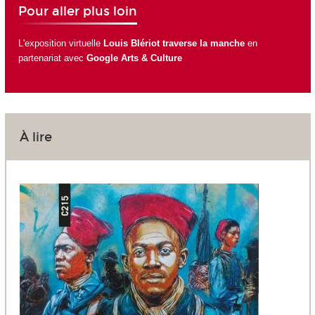
Pour aller plus loin
L'exposition virtuelle
Louis Blériot traverse la manche
en
partenariat avec
Google Arts & Culture
À lire