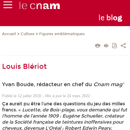
le
bl
o
g
Culture
Figures emblématiques
Accueil
Louis Blériot
Yvan Boude, rédacteur en chef du
Cnam mag'
Publié le 12 juillet 2019
–
Mis à jour le 24 mars 2022
Ça aurait pu être l’une des questions du jeu des milles
francs. «
Lucette, de Bois-plage, vous demande qui fut
l’homme de l’année 1909 : Eugène Schueller, créateur
de la Société française de teintures inoffensives pour
cheveux, devenue L'Oréal ; Robert Edwin Peary,