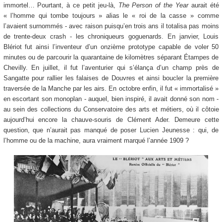
immortel… Pourtant, à ce petit jeu-là,
The Person of the Year
aurait été
« l’homme qui tombe toujours » alias le « roi de la casse » comme
l’avaient surnommés - avec raison puisqu’en trois ans il totalisa pas moins
de trente-deux crash - les chroniqueurs goguenards. En janvier, Louis
Blériot fut ainsi l’inventeur d’un onzième prototype capable de voler 50
minutes ou de parcourir la quarantaine de kilomètres séparant Étampes de
Chevilly. En juillet, il fut l’aventurier qui s’élança d’un champ près de
Sangatte pour rallier les falaises de Douvres et ainsi boucler la première
traversée de la Manche par les airs. En octobre enfin, il fut « immortalisé »
en escortant son monoplan - auquel, bien inspiré, il avait donné son nom -
au sein des collections du Conservatoire des arts et métiers, où il côtoie
aujourd’hui encore la chauve-souris de Clément Ader. Demeure cette
question, que n’aurait pas manqué de poser Lucien Jeunesse : qui, de
l’homme ou de la machine, aura vraiment marqué l’année 1909 ?