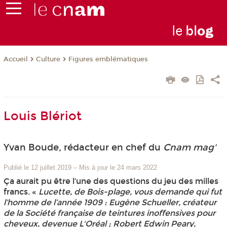
le
bl
o
g
Culture
Figures emblématiques
Accueil
Louis Blériot
Yvan Boude, rédacteur en chef du
Cnam mag'
Publié le 12 juillet 2019
–
Mis à jour le 24 mars 2022
Ça aurait pu être l’une des questions du jeu des milles
francs. «
Lucette, de Bois-plage, vous demande qui fut
l’homme de l’année 1909 : Eugène Schueller, créateur
de la Société française de teintures inoffensives pour
cheveux, devenue L'Oréal ; Robert Edwin Peary,