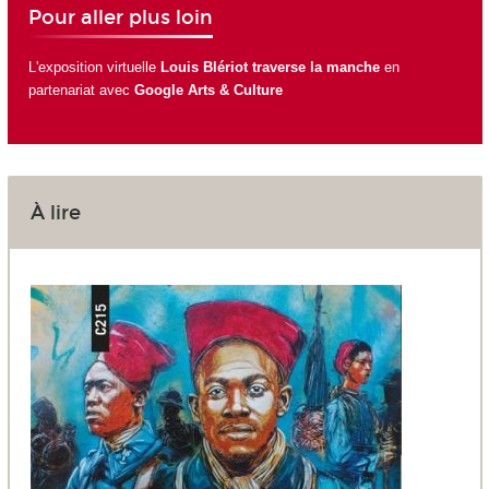
Pour aller plus loin
L'exposition virtuelle
Louis Blériot traverse la manche
en
partenariat avec
Google Arts & Culture
À lire