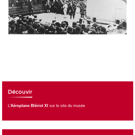
Découvir
L'
Aéroplane Blériot XI
sur le site du musée