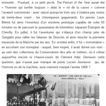
immortel… Pourtant, à ce petit jeu-là,
The Person of the Year
aurait été
« l’homme qui tombe toujours » alias le « roi de la casse » comme
l’avaient surnommés - avec raison puisqu’en trois ans il totalisa pas moins
de trente-deux crash - les chroniqueurs goguenards. En janvier, Louis
Blériot fut ainsi l’inventeur d’un onzième prototype capable de voler 50
minutes ou de parcourir la quarantaine de kilomètres séparant Étampes de
Chevilly. En juillet, il fut l’aventurier qui s’élança d’un champ près de
Sangatte pour rallier les falaises de Douvres et ainsi boucler la première
traversée de la Manche par les airs. En octobre enfin, il fut « immortalisé »
en escortant son monoplan - auquel, bien inspiré, il avait donné son nom -
au sein des collections du Conservatoire des arts et métiers, où il côtoie
aujourd’hui encore la chauve-souris de Clément Ader. Demeure cette
question, que n’aurait pas manqué de poser Lucien Jeunesse : qui, de
l’homme ou de la machine, aura vraiment marqué l’année 1909 ?