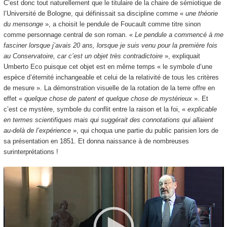
C’est donc tout naturellement que le titulaire de la chaire de sémiotique de
l’Université de Bologne, qui définissait sa discipline comme «
une théorie
du mensonge
», a choisit le pendule de Foucault comme titre sinon
comme personnage central de son roman. «
Le pendule a commencé à me
fasciner lorsque j’avais 20 ans, lorsque je suis venu pour la première fois
au Conservatoire, car c’est un objet très contradictoire
», expliquait
Umberto Eco puisque cet objet est en même temps « le symbole d’une
espèce d’éternité inchangeable et celui de la relativité de tous les critères
de mesure ». La démonstration visuelle de la rotation de la terre offre en
effet «
quelque chose de patent et quelque chose de mystérieux
». Et
c’est ce mystère, symbole du conflit entre la raison et la foi, «
explicable
en termes scientifiques mais qui suggérait des connotations qui allaient
au-delà de l’expérience
», qui choqua une partie du public parisien lors de
sa présentation en 1851. Et donna naissance à de nombreuses
surinterprétations !