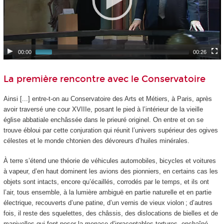
00:00
00:26
La première rencontre avec le Conservatoire
Ainsi [...] entre-t-on au Conservatoire des Arts et Métiers, à Paris, après
avoir traversé une cour XVIIIe, posant le pied à l’intérieur de la vieille
église abbatiale enchâssée dans le prieuré originel. On entre et on se
trouve ébloui par cette conjuration qui réunit l’univers supérieur des ogives
célestes et le monde chtonien des dévoreurs d’huiles minérales.
À terre s’étend une théorie de véhicules automobiles, bicycles et voitures
à vapeur, d’en haut dominent les avions des pionniers, en certains cas les
objets sont intacts, encore qu’écaillés, corrodés par le temps, et ils ont
l’air, tous ensemble, à la lumière ambiguë en partie naturelle et en partie
électrique, recouverts d’une patine, d’un vernis de vieux violon ; d’autres
fois, il reste des squelettes, des châssis, des dislocations de bielles et de
manivelles qui font peser la menace d’inracontables tortures, enchaîné