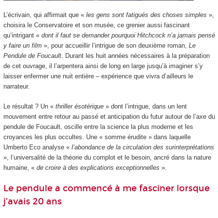
L’écrivain, qui affirmait que «
les gens sont fatigués des choses simples
»,
choisira le Conservatoire et son musée, ce grenier aussi fascinant
qu’intrigant «
dont il faut se demander pourquoi Hitchcock n’a jamais pensé
y faire un film
», pour accueillir l’intrigue de son deuxième roman,
Le
Pendule de Foucault
. Durant les huit années nécessaires à la préparation
de cet ouvrage, il l’arpentera ainsi de long en large jusqu’à imaginer s’y
laisser enfermer une nuit entière – expérience que vivra d’ailleurs le
narrateur.
Le résultat ? Un «
thriller ésotérique
» dont l’intrigue, dans un lent
mouvement entre retour au passé et anticipation du futur autour de l’axe du
pendule de Foucault, oscille entre la science la plus moderne et les
croyances les plus occultes. Une « somme érudite » dans laquelle
Umberto Eco analyse «
l’abondance de la circulation des surinterprétations
», l’universalité de la théorie du complot et le besoin, ancré dans la nature
humaine, «
de croire à des explications exceptionnelles
».
Le pendule a commencé à me fasciner lorsque
j’avais 20 ans