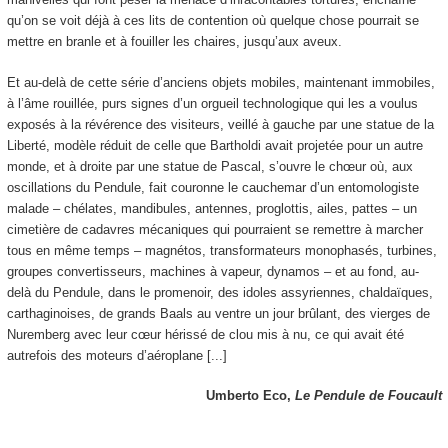
qu’on se voit déjà à ces lits de contention où quelque chose pourrait se
mettre en branle et à fouiller les chaires, jusqu’aux aveux.
Et au-delà de cette série d’anciens objets mobiles, maintenant immobiles,
à l’âme rouillée, purs signes d’un orgueil technologique qui les a voulus
exposés à la révérence des visiteurs, veillé à gauche par une statue de la
Liberté, modèle réduit de celle que Bartholdi avait projetée pour un autre
monde, et à droite par une statue de Pascal, s’ouvre le chœur où, aux
oscillations du Pendule, fait couronne le cauchemar d’un entomologiste
malade – chélates, mandibules, antennes, proglottis, ailes, pattes – un
cimetière de cadavres mécaniques qui pourraient se remettre à marcher
tous en même temps – magnétos, transformateurs monophasés, turbines,
groupes convertisseurs, machines à vapeur, dynamos – et au fond, au-
delà du Pendule, dans le promenoir, des idoles assyriennes, chaldaïques,
carthaginoises, de grands Baals au ventre un jour brûlant, des vierges de
Nuremberg avec leur cœur hérissé de clou mis à nu, ce qui avait été
autrefois des moteurs d’aéroplane [...]
Umberto Eco,
Le Pendule de Foucault