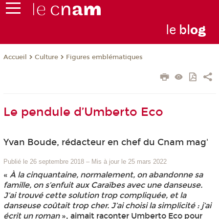
le
bl
o
g
Culture
Figures emblématiques
Accueil
Le pendule d’Umberto Eco
Yvan Boude, rédacteur en chef du Cnam mag'
Publié le 26 septembre 2018
–
Mis à jour le 25 mars 2022
«
À la cinquantaine, normalement, on abandonne sa
famille, on s’enfuit aux Caraïbes avec une danseuse.
J’ai trouvé cette solution trop compliquée, et la
danseuse coûtait trop cher. J’ai choisi la simplicité : j’ai
écrit un roman
», aimait raconter Umberto Eco pour