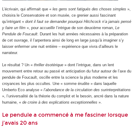
L’écrivain, qui affirmait que «
les gens sont fatigués des choses simples
»,
choisira le Conservatoire et son musée, ce grenier aussi fascinant
qu’intrigant «
dont il faut se demander pourquoi Hitchcock n’a jamais pensé
y faire un film
», pour accueillir l’intrigue de son deuxième roman,
Le
Pendule de Foucault
. Durant les huit années nécessaires à la préparation
de cet ouvrage, il l’arpentera ainsi de long en large jusqu’à imaginer s’y
laisser enfermer une nuit entière – expérience que vivra d’ailleurs le
narrateur.
Le résultat ? Un «
thriller ésotérique
» dont l’intrigue, dans un lent
mouvement entre retour au passé et anticipation du futur autour de l’axe du
pendule de Foucault, oscille entre la science la plus moderne et les
croyances les plus occultes. Une « somme érudite » dans laquelle
Umberto Eco analyse «
l’abondance de la circulation des surinterprétations
», l’universalité de la théorie du complot et le besoin, ancré dans la nature
humaine, «
de croire à des explications exceptionnelles
».
Le pendule a commencé à me fasciner lorsque
j’avais 20 ans