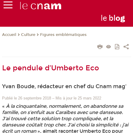
le
bl
o
g
Culture
Figures emblématiques
Accueil
Le pendule d’Umberto Eco
Yvan Boude, rédacteur en chef du Cnam mag'
Publié le 26 septembre 2018
–
Mis à jour le 25 mars 2022
«
À la cinquantaine, normalement, on abandonne sa
famille, on s’enfuit aux Caraïbes avec une danseuse.
J’ai trouvé cette solution trop compliquée, et la
danseuse coûtait trop cher. J’ai choisi la simplicité : j’ai
écrit un roman
», aimait raconter Umberto Eco pour