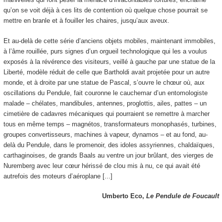
qu’on se voit déjà à ces lits de contention où quelque chose pourrait se
mettre en branle et à fouiller les chaires, jusqu’aux aveux.
Et au-delà de cette série d’anciens objets mobiles, maintenant immobiles,
à l’âme rouillée, purs signes d’un orgueil technologique qui les a voulus
exposés à la révérence des visiteurs, veillé à gauche par une statue de la
Liberté, modèle réduit de celle que Bartholdi avait projetée pour un autre
monde, et à droite par une statue de Pascal, s’ouvre le chœur où, aux
oscillations du Pendule, fait couronne le cauchemar d’un entomologiste
malade – chélates, mandibules, antennes, proglottis, ailes, pattes – un
cimetière de cadavres mécaniques qui pourraient se remettre à marcher
tous en même temps – magnétos, transformateurs monophasés, turbines,
groupes convertisseurs, machines à vapeur, dynamos – et au fond, au-
delà du Pendule, dans le promenoir, des idoles assyriennes, chaldaïques,
carthaginoises, de grands Baals au ventre un jour brûlant, des vierges de
Nuremberg avec leur cœur hérissé de clou mis à nu, ce qui avait été
autrefois des moteurs d’aéroplane [...]
Umberto Eco,
Le Pendule de Foucault