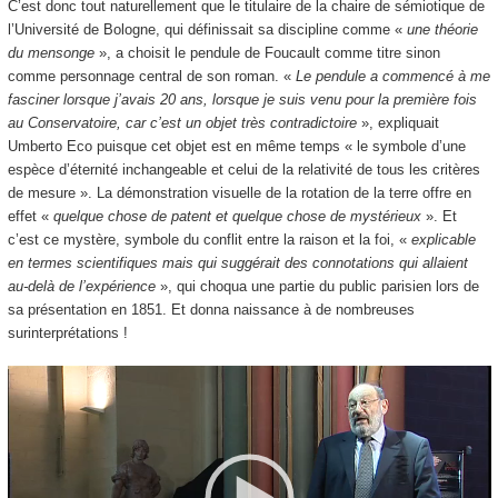
C’est donc tout naturellement que le titulaire de la chaire de sémiotique de
l’Université de Bologne, qui définissait sa discipline comme «
une théorie
du mensonge
», a choisit le pendule de Foucault comme titre sinon
comme personnage central de son roman. «
Le pendule a commencé à me
fasciner lorsque j’avais 20 ans, lorsque je suis venu pour la première fois
au Conservatoire, car c’est un objet très contradictoire
», expliquait
Umberto Eco puisque cet objet est en même temps « le symbole d’une
espèce d’éternité inchangeable et celui de la relativité de tous les critères
de mesure ». La démonstration visuelle de la rotation de la terre offre en
effet «
quelque chose de patent et quelque chose de mystérieux
». Et
c’est ce mystère, symbole du conflit entre la raison et la foi, «
explicable
en termes scientifiques mais qui suggérait des connotations qui allaient
au-delà de l’expérience
», qui choqua une partie du public parisien lors de
sa présentation en 1851. Et donna naissance à de nombreuses
surinterprétations !