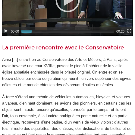
00:00
00:26
La première rencontre avec le Conservatoire
Ainsi [...] entre-t-on au Conservatoire des Arts et Métiers, à Paris, après
avoir traversé une cour XVIIIe, posant le pied à l’intérieur de la vieille
église abbatiale enchâssée dans le prieuré originel. On entre et on se
trouve ébloui par cette conjuration qui réunit l’univers supérieur des ogives
célestes et le monde chtonien des dévoreurs d’huiles minérales.
À terre s’étend une théorie de véhicules automobiles, bicycles et voitures
à vapeur, d’en haut dominent les avions des pionniers, en certains cas les
objets sont intacts, encore qu’écaillés, corrodés par le temps, et ils ont
l’air, tous ensemble, à la lumière ambiguë en partie naturelle et en partie
électrique, recouverts d’une patine, d’un vernis de vieux violon ; d’autres
fois, il reste des squelettes, des châssis, des dislocations de bielles et de
manivelles qui font peser la menace d’inracontables tortures, enchaîné