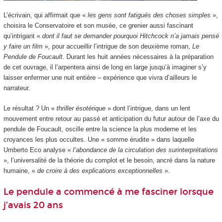
L’écrivain, qui affirmait que «
les gens sont fatigués des choses simples
»,
choisira le Conservatoire et son musée, ce grenier aussi fascinant
qu’intrigant «
dont il faut se demander pourquoi Hitchcock n’a jamais pensé
y faire un film
», pour accueillir l’intrigue de son deuxième roman,
Le
Pendule de Foucault
. Durant les huit années nécessaires à la préparation
de cet ouvrage, il l’arpentera ainsi de long en large jusqu’à imaginer s’y
laisser enfermer une nuit entière – expérience que vivra d’ailleurs le
narrateur.
Le résultat ? Un «
thriller ésotérique
» dont l’intrigue, dans un lent
mouvement entre retour au passé et anticipation du futur autour de l’axe du
pendule de Foucault, oscille entre la science la plus moderne et les
croyances les plus occultes. Une « somme érudite » dans laquelle
Umberto Eco analyse «
l’abondance de la circulation des surinterprétations
», l’universalité de la théorie du complot et le besoin, ancré dans la nature
humaine, «
de croire à des explications exceptionnelles
».
Le pendule a commencé à me fasciner lorsque
j’avais 20 ans