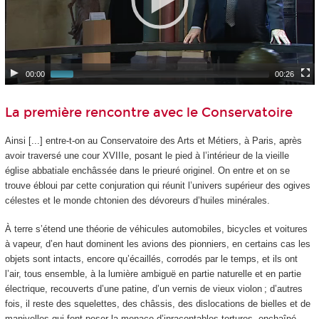
00:00
00:26
La première rencontre avec le Conservatoire
Ainsi [...] entre-t-on au Conservatoire des Arts et Métiers, à Paris, après
avoir traversé une cour XVIIIe, posant le pied à l’intérieur de la vieille
église abbatiale enchâssée dans le prieuré originel. On entre et on se
trouve ébloui par cette conjuration qui réunit l’univers supérieur des ogives
célestes et le monde chtonien des dévoreurs d’huiles minérales.
À terre s’étend une théorie de véhicules automobiles, bicycles et voitures
à vapeur, d’en haut dominent les avions des pionniers, en certains cas les
objets sont intacts, encore qu’écaillés, corrodés par le temps, et ils ont
l’air, tous ensemble, à la lumière ambiguë en partie naturelle et en partie
électrique, recouverts d’une patine, d’un vernis de vieux violon ; d’autres
fois, il reste des squelettes, des châssis, des dislocations de bielles et de
manivelles qui font peser la menace d’inracontables tortures, enchaîné