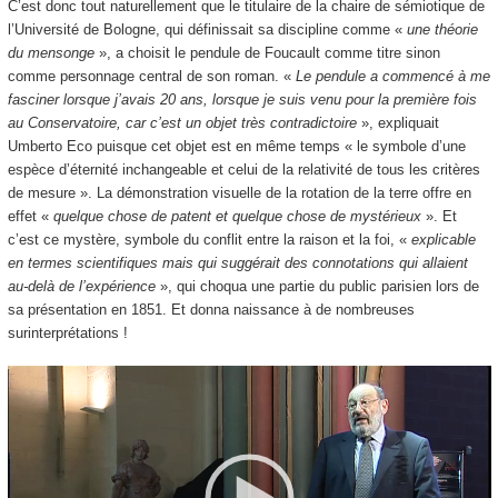
C’est donc tout naturellement que le titulaire de la chaire de sémiotique de
l’Université de Bologne, qui définissait sa discipline comme «
une théorie
du mensonge
», a choisit le pendule de Foucault comme titre sinon
comme personnage central de son roman. «
Le pendule a commencé à me
fasciner lorsque j’avais 20 ans, lorsque je suis venu pour la première fois
au Conservatoire, car c’est un objet très contradictoire
», expliquait
Umberto Eco puisque cet objet est en même temps « le symbole d’une
espèce d’éternité inchangeable et celui de la relativité de tous les critères
de mesure ». La démonstration visuelle de la rotation de la terre offre en
effet «
quelque chose de patent et quelque chose de mystérieux
». Et
c’est ce mystère, symbole du conflit entre la raison et la foi, «
explicable
en termes scientifiques mais qui suggérait des connotations qui allaient
au-delà de l’expérience
», qui choqua une partie du public parisien lors de
sa présentation en 1851. Et donna naissance à de nombreuses
surinterprétations !