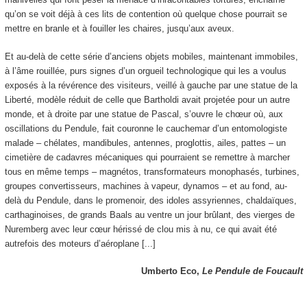
qu’on se voit déjà à ces lits de contention où quelque chose pourrait se
mettre en branle et à fouiller les chaires, jusqu’aux aveux.
Et au-delà de cette série d’anciens objets mobiles, maintenant immobiles,
à l’âme rouillée, purs signes d’un orgueil technologique qui les a voulus
exposés à la révérence des visiteurs, veillé à gauche par une statue de la
Liberté, modèle réduit de celle que Bartholdi avait projetée pour un autre
monde, et à droite par une statue de Pascal, s’ouvre le chœur où, aux
oscillations du Pendule, fait couronne le cauchemar d’un entomologiste
malade – chélates, mandibules, antennes, proglottis, ailes, pattes – un
cimetière de cadavres mécaniques qui pourraient se remettre à marcher
tous en même temps – magnétos, transformateurs monophasés, turbines,
groupes convertisseurs, machines à vapeur, dynamos – et au fond, au-
delà du Pendule, dans le promenoir, des idoles assyriennes, chaldaïques,
carthaginoises, de grands Baals au ventre un jour brûlant, des vierges de
Nuremberg avec leur cœur hérissé de clou mis à nu, ce qui avait été
autrefois des moteurs d’aéroplane [...]
Umberto Eco,
Le Pendule de Foucault