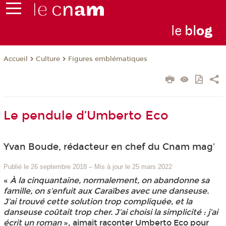
le
bl
o
g
Culture
Figures emblématiques
Accueil
Le pendule d’Umberto Eco
Yvan Boude, rédacteur en chef du Cnam mag'
Publié le 26 septembre 2018
–
Mis à jour le 25 mars 2022
«
À la cinquantaine, normalement, on abandonne sa
famille, on s’enfuit aux Caraïbes avec une danseuse.
J’ai trouvé cette solution trop compliquée, et la
danseuse coûtait trop cher. J’ai choisi la simplicité : j’ai
écrit un roman
», aimait raconter Umberto Eco pour