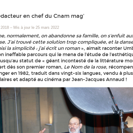
édacteur en chef du Cnam mag'
 2018
–
Mis à jour le 25 mars 2022
ne, normalement, on abandonne sa famille, on s’enfuit au
. J’ai trouvé cette solution trop compliquée, et la dans
isi la simplicité : j’ai écrit un roman
», aimait raconter Um
n ineffable parcours qui le mena de l’étude de l’esthéti
squ’au statut de « géant incontesté de la littérature mo
uiert dès son premier roman,
Le Nom de la rose
, récompen
nger en 1982, traduit dans vingt-six langues, vendu à plu
laires et adapté au cinéma par Jean-Jacques Annaud !