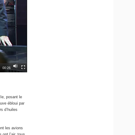
00:26
IIe, posant le
ouve ébloui par
rs d’huiles
ent les avions
 ont l’air, tous