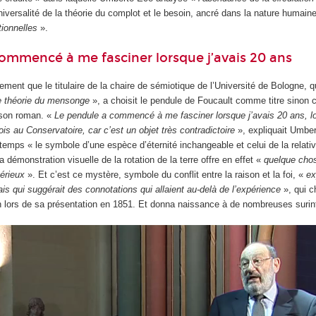
niversalité de la théorie du complot et le besoin, ancré dans la nature humain
tionnelles
».
ommencé à me fasciner lorsque j’avais 20 ans
ement que le titulaire de la chaire de sémiotique de l’Université de Bologne, qu
e théorie du mensonge
», a choisit le pendule de Foucault comme titre sino
 son roman. «
Le pendule a commencé à me fasciner lorsque j’avais 20 ans, lo
ois au Conservatoire, car c’est un objet très contradictoire
», expliquait Umbe
emps « le symbole d’une espèce d’éternité inchangeable et celui de la relativ
 démonstration visuelle de la rotation de la terre offre en effet «
quelque chos
érieux
». Et c’est ce mystère, symbole du conflit entre la raison et la foi, «
ex
is qui suggérait des connotations qui allaient au-delà de l’expérience
», qui 
en lors de sa présentation en 1851. Et donna naissance à de nombreuses surint