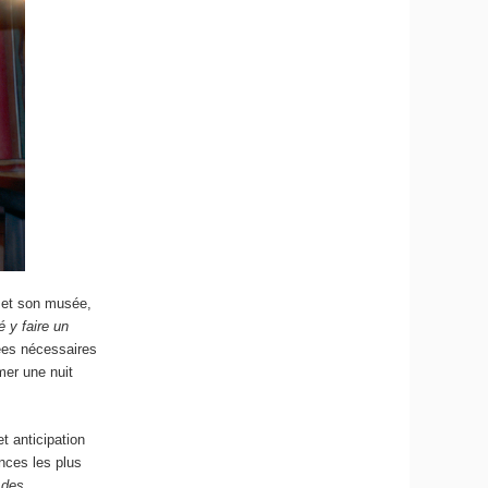
e et son musée,
 y faire un
nées nécessaires
rmer une nuit
t anticipation
ances les plus
 des