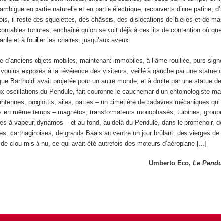
ambiguë en partie naturelle et en partie électrique, recouverts d’une patine, d
fois, il reste des squelettes, des châssis, des dislocations de bielles et de ma
ontables tortures, enchaîné qu’on se voit déjà à ces lits de contention où q
anle et à fouiller les chaires, jusqu’aux aveux.
ie d’anciens objets mobiles, maintenant immobiles, à l’âme rouillée, purs sign
 voulus exposés à la révérence des visiteurs, veillé à gauche par une statue d
que Bartholdi avait projetée pour un autre monde, et à droite par une statue d
ux oscillations du Pendule, fait couronne le cauchemar d’un entomologiste ma
ntennes, proglottis, ailes, pattes – un cimetière de cadavres mécaniques qui
us en même temps – magnétos, transformateurs monophasés, turbines, group
es à vapeur, dynamos – et au fond, au-delà du Pendule, dans le promenoir, d
es, carthaginoises, de grands Baals au ventre un jour brûlant, des vierges d
de clou mis à nu, ce qui avait été autrefois des moteurs d’aéroplane [...]
Umberto Eco,
Le Pendu