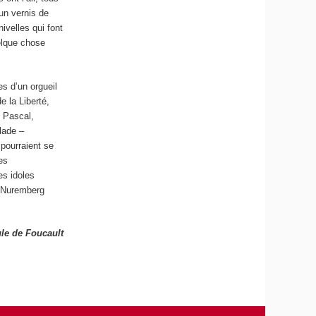
’un vernis de
nivelles qui font
uelque chose
es d’un orgueil
e la Liberté,
e Pascal,
lade –
 pourraient se
es
es idoles
e Nuremberg
le de Foucault