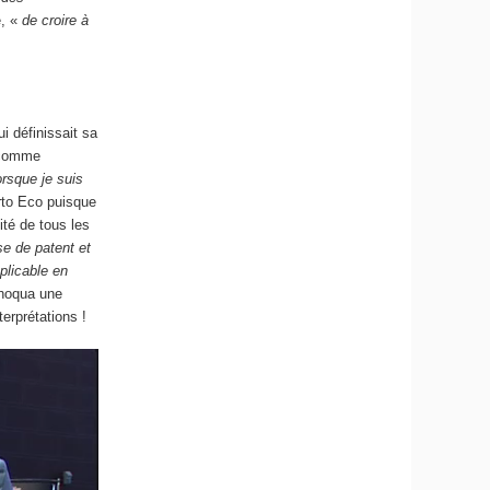
e, «
de croire à
i définissait sa
n comme
rsque je suis
rto Eco puisque
ité de tous les
e de patent et
plicable en
choqua une
erprétations !