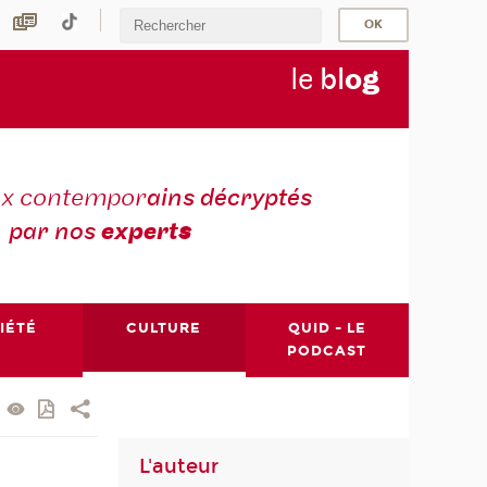
le
bl
o
g
ux contempor
ains décryptés
par nos
expert
s
IÉTÉ
CULTURE
QUID - LE
PODCAST
L'auteur