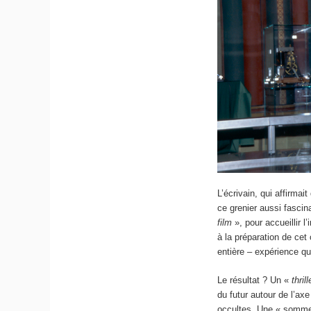
L’écrivain, qui affirmai
ce grenier aussi fascin
film
», pour accueillir 
à la préparation de cet 
entière – expérience que
Le résultat ? Un «
thril
du futur autour de l’ax
occultes. Une « somme