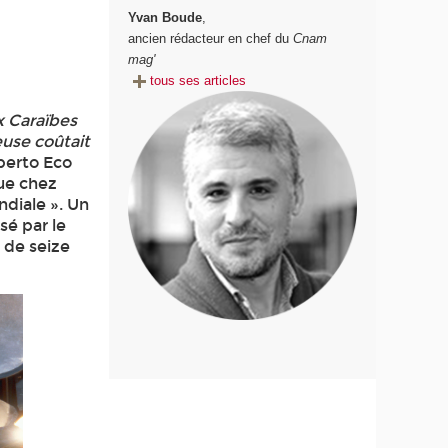
Yvan Boude
,
ancien rédacteur en chef du
Cnam
mag'
tous ses articles
x Caraïbes
euse coûtait
berto Eco
que chez
ndiale ». Un
sé par le
s de seize