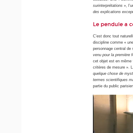
surinterprétations
», l’u
des explications excep
Le pendule a c
C’est donc tout naturell
discipline comme «
un
personnage central de
venu pour la première f
cet objet est en même t
critères de mesure ». La
quelque chose de myst
termes scientifiques ma
partie du public parisi