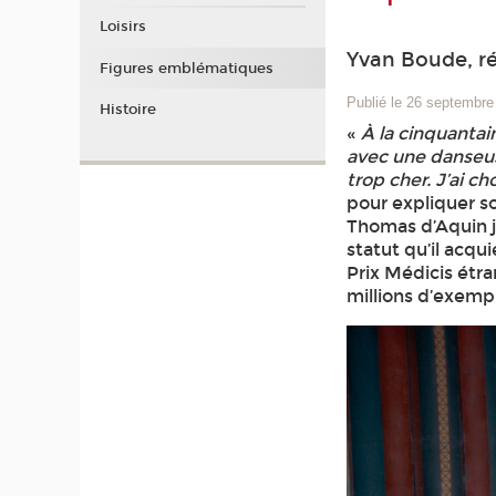
Loisirs
Yvan Boude, r
Figures emblématiques
Publié le 26 septembre
Histoire
«
À la cinquantai
avec une danseuse
trop cher. J’ai cho
pour expliquer so
Thomas d’Aquin ju
statut qu’il acq
Prix Médicis étra
millions d’exemp