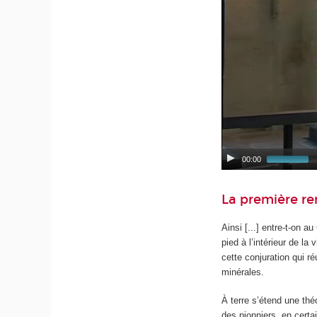
00:00
La première re
Ainsi [...] entre-t-on a
pied à l’intérieur de la
cette conjuration qui r
minérales.
À terre s’étend une thé
des pionniers, en certai