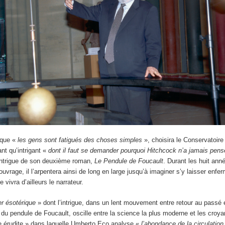
t que «
les gens sont fatigués des choses simples
», choisira le Conservatoir
ant qu’intrigant «
dont il faut se demander pourquoi Hitchcock n’a jamais pensé
l’intrigue de son deuxième roman,
Le Pendule de Foucault
. Durant les huit an
ouvrage, il l’arpentera ainsi de long en large jusqu’à imaginer s’y laisser enfe
 vivra d’ailleurs le narrateur.
ler ésotérique
» dont l’intrigue, dans un lent mouvement entre retour au passé e
e du pendule de Foucault, oscille entre la science la plus moderne et les croy
 érudite » dans laquelle Umberto Eco analyse «
l’abondance de la circulation