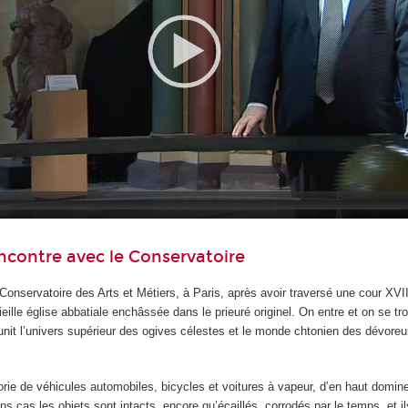
ncontre avec le Conservatoire
u Conservatoire des Arts et Métiers, à Paris, après avoir traversé une cour XVI
 vieille église abbatiale enchâssée dans le prieuré originel. On entre et on se tr
éunit l’univers supérieur des ogives célestes et le monde chtonien des dévoreu
orie de véhicules automobiles, bicycles et voitures à vapeur, d’en haut domin
ns cas les objets sont intacts, encore qu’écaillés, corrodés par le temps, et ils