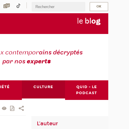
le
bl
o
g
ux contempor
ains décryptés
par nos
expert
s
IÉTÉ
CULTURE
QUID - LE
PODCAST
L'auteur