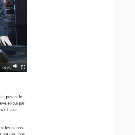
00:26
IIe, posant le
ouve ébloui par
rs d’huiles
ent les avions
 ont l’air, tous