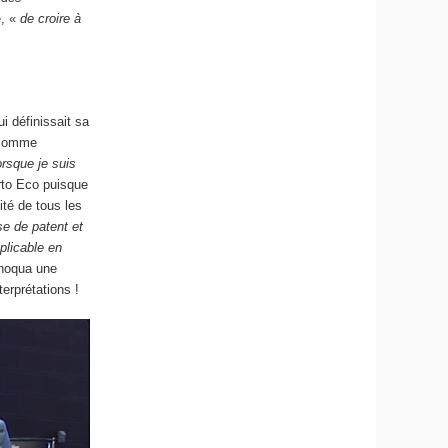
e, «
de croire à
i définissait sa
n comme
rsque je suis
rto Eco puisque
ité de tous les
e de patent et
plicable en
choqua une
erprétations !