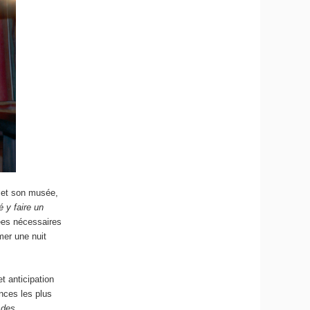
e et son musée,
 y faire un
nées nécessaires
rmer une nuit
t anticipation
ances les plus
 des