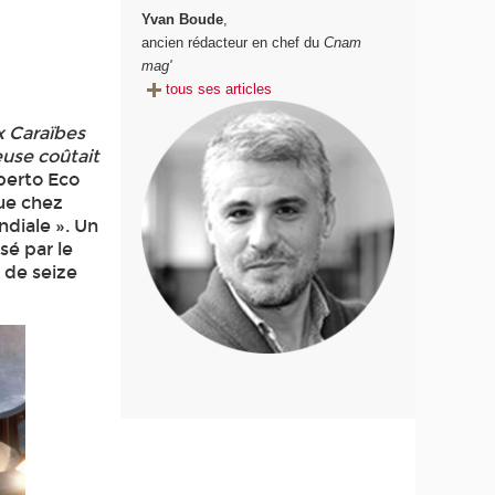
Yvan Boude
,
ancien rédacteur en chef du
Cnam
mag'
tous ses articles
x Caraïbes
euse coûtait
berto Eco
que chez
ndiale ». Un
sé par le
s de seize