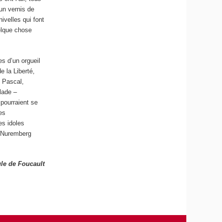
’un vernis de
nivelles qui font
uelque chose
es d’un orgueil
e la Liberté,
e Pascal,
lade –
 pourraient se
es
es idoles
e Nuremberg
le de Foucault