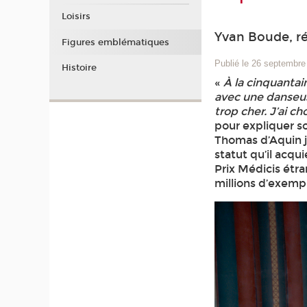
Loisirs
Yvan Boude, r
Figures emblématiques
Publié le 26 septembre
Histoire
«
À la cinquantai
avec une danseuse
trop cher. J’ai cho
pour expliquer so
Thomas d’Aquin ju
statut qu’il acq
Prix Médicis étra
millions d’exemp