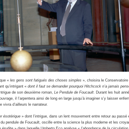
t que «
les gens sont fatigués des choses simples
», choisira le Conservatoir
ant qu’intrigant «
dont il faut se demander pourquoi Hitchcock n’a jamais pensé
l’intrigue de son deuxième roman,
Le Pendule de Foucault
. Durant les huit an
ouvrage, il l’arpentera ainsi de long en large jusqu’à imaginer s’y laisser enfe
 vivra d’ailleurs le narrateur.
ler ésotérique
» dont l’intrigue, dans un lent mouvement entre retour au passé e
e du pendule de Foucault, oscille entre la science la plus moderne et les croy
 érudite » dans laquelle Umberto Eco analyse «
l’abondance de la circulation