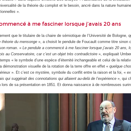
niversalité de la théorie du complot et le besoin, ancré dans la nature humain
tionnelles
».
ommencé à me fasciner lorsque j’avais 20 ans
ement que le titulaire de la chaire de sémiotique de l’Université de Bologne, qu
e théorie du mensonge
», a choisit le pendule de Foucault comme titre sino
 son roman. «
Le pendule a commencé à me fasciner lorsque j’avais 20 ans, lo
ois au Conservatoire, car c’est un objet très contradictoire
», expliquait Umbe
emps « le symbole d’une espèce d’éternité inchangeable et celui de la relativ
 démonstration visuelle de la rotation de la terre offre en effet «
quelque chos
érieux
». Et c’est ce mystère, symbole du conflit entre la raison et la foi, «
ex
is qui suggérait des connotations qui allaient au-delà de l’expérience
», qui 
en lors de sa présentation en 1851. Et donna naissance à de nombreuses surint