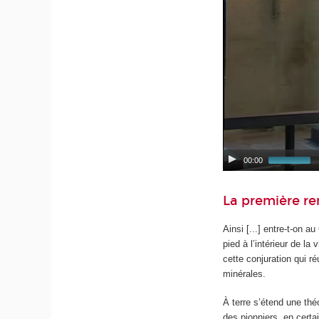
00:00
La première re
Ainsi [...] entre-t-on a
pied à l’intérieur de la
cette conjuration qui r
minérales.
À terre s’étend une thé
des pionniers, en certai