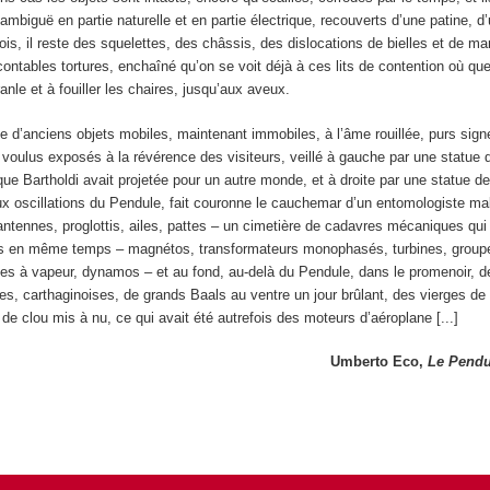
ambiguë en partie naturelle et en partie électrique, recouverts d’une patine, d
fois, il reste des squelettes, des châssis, des dislocations de bielles et de ma
ontables tortures, enchaîné qu’on se voit déjà à ces lits de contention où q
anle et à fouiller les chaires, jusqu’aux aveux.
ie d’anciens objets mobiles, maintenant immobiles, à l’âme rouillée, purs sign
 voulus exposés à la révérence des visiteurs, veillé à gauche par une statue d
que Bartholdi avait projetée pour un autre monde, et à droite par une statue d
ux oscillations du Pendule, fait couronne le cauchemar d’un entomologiste ma
ntennes, proglottis, ailes, pattes – un cimetière de cadavres mécaniques qui
us en même temps – magnétos, transformateurs monophasés, turbines, group
es à vapeur, dynamos – et au fond, au-delà du Pendule, dans le promenoir, d
es, carthaginoises, de grands Baals au ventre un jour brûlant, des vierges d
de clou mis à nu, ce qui avait été autrefois des moteurs d’aéroplane [...]
Umberto Eco,
Le Pendu