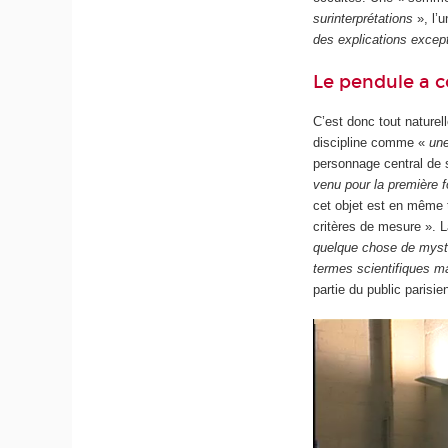
surinterprétations
», l’u
des explications excep
Le pendule a c
C’est donc tout naturell
discipline comme «
un
personnage central de
venu pour la première f
cet objet est en même t
critères de mesure ». La
quelque chose de myst
termes scientifiques ma
partie du public parisi