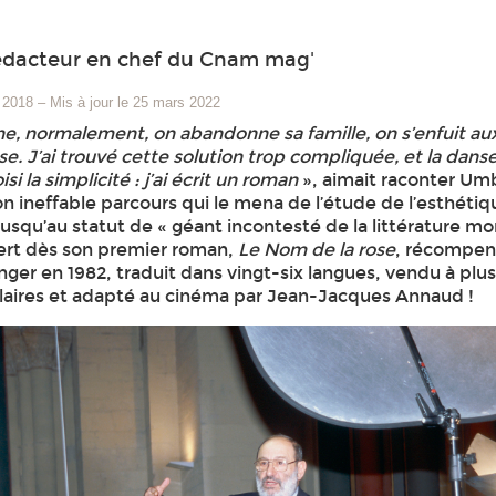
édacteur en chef du Cnam mag'
 2018
–
Mis à jour le 25 mars 2022
ne, normalement, on abandonne sa famille, on s’enfuit au
. J’ai trouvé cette solution trop compliquée, et la dans
isi la simplicité : j’ai écrit un roman
», aimait raconter Um
n ineffable parcours qui le mena de l’étude de l’esthéti
squ’au statut de « géant incontesté de la littérature mo
uiert dès son premier roman,
Le Nom de la rose
, récompen
nger en 1982, traduit dans vingt-six langues, vendu à plu
laires et adapté au cinéma par Jean-Jacques Annaud !