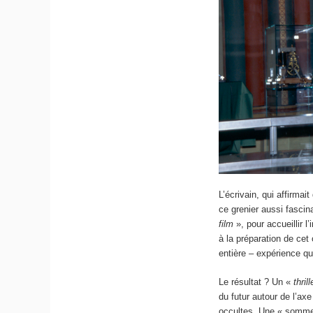
L’écrivain, qui affirmai
ce grenier aussi fascin
film
», pour accueillir 
à la préparation de cet 
entière – expérience que
Le résultat ? Un «
thril
du futur autour de l’ax
occultes. Une « somme