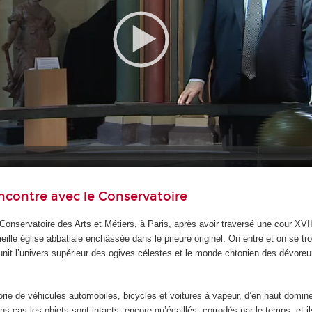
ncontre avec le Conservatoire
u Conservatoire des Arts et Métiers, à Paris, après avoir traversé une cour XVI
 vieille église abbatiale enchâssée dans le prieuré originel. On entre et on se tr
éunit l’univers supérieur des ogives célestes et le monde chtonien des dévoreu
orie de véhicules automobiles, bicycles et voitures à vapeur, d’en haut domin
ns cas les objets sont intacts, encore qu’écaillés, corrodés par le temps, et ils