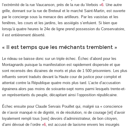
l’extrémité de la rue Vaucanson, près de la rue du Verbois »
6
. Une autre
grille, donnant sur la rue de Breteuil et le marché Saint-Martin, est ouverte
par le concierge sous la menace des artilleurs. Par les vasistas et les
fenêtres, les cours et les jardins, les assiégés s’enfuient. Si bien que
lorsqu’à quatre heures le 24
e
de ligne prend possession du Conservatoire,
il est entièrement déserté.
« Il est temps que les méchants tremblent »
Le rideau se baisse donc sur un triple échec. Échec d’abord pour les
Montagnards puisque la manifestation est rapidement dispersée et que
sont recensés des dizaines de morts et plus de 1 500 prisonniers. Les plus
influents seront traduits devant la Haute cour de justice pour complot et
attentat contre la République quatre mois plus tard. L’acte d’accusation
égrainera alors pas moins de soixante-sept noms parmi lesquels trente-et-
un représentants du peuple, décapitant ainsi l’opposition républicaine.
Échec ensuite pour Claude Servais Pouillet qui, malgré sa « conscience
de n’avoir manqué ni de dignité, ni de résolution, ni de courage [et] d’avoir
loyalement rempli tous [ses] devoirs d’administrateur, de bon citoyen,
d’ami dévoué de l’ordre »
6
, est accusé de laxisme envers les insurgés