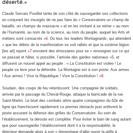
déserté.»
Claude Servais Pouillet tente de son côté de sauvegarder ses collections
en conjurant les insurgés de ne pas faire du « Conservatoire un champ de
bataille, un champs de massacre » et en les invitant à se retirer « au nom
de l’humanité, au nom de la science, au nom du peuple, auquel les Arts et
métiers sont consacrés »
6
. Du leur, les leaders Montagnards, qui attendent
« que les débris de la manifestation se soit ralliés et que la sixième légion
[les ait] rejoint »
7
envoient des émissaires pour se « renseigner sur ce qui
se passait et hâter, si possible, l’arrivée des gardes nationaux »
5
, et
diffusent un nouvel appel au peuple : « La Constitution est violée ! Le
peuple se lève pour la défendre. La Montagne est à son poste. Aux armes
! Aux armes ! Vive la République ! Vive la Constitution ! »
8
.
Soudain, des coups de feu retentissent. Une compagnie de soldats,
arrivée par le passage du Cheval-Rouge, attaque la barricade de la rue
Saint-Martin. Le bruit des combats attire quatre compagnies du 62
e
de
ligne qui franchissent rapidement ce premier obstacle puis enlèvent le
poste assurant la défense des grilles du Conservatoire. Au sein de
l’établissement, la déroute est complète. Pour éviter le bain de sang autant
que pour sauvegarder l’établissement dont il a la responsabilité, le
directeur demande alors à son « domestique d’aller ouvrir la grille à