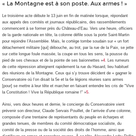
« La Montagne est à son poste. Aux armes ! »
Le troisième acte débute le 13 juin en fin de matinée lorsque, répondant
aux appels des comités et journaux républicains, des rassemblements
commencent à se former près du Château-d’Eau. Vers une heure, officiers
de la garde nationale en tête, la colonne défile sous la porte Saint-Martin
pour rejoindre l’Assemblée. Mais, le cortège tombe soudain sur « un fort
détachement militaire [qui] débouche, au trot, par la rue de la Paix, se jette
sur cette longue foule massée, la coupe en tous les sens, la pousse du
pied de ses chevaux et de la pointe de ses baïonnettes »
4
. Les rumeurs
de cette répression atteignent rapidement la rue du Hasard, lieu habituel
des réunions de la Montagne. Ceux qui s’y trouve décident de « gagner le
Conservatoire où l’on disait la 5
e
et la 6
e
légions réunies sans armes
[pour] se mettre à leur tête et marcher en faisant entendre les cris de "Vive
la Constitution ! Vive la République romaine !" »
5
.
Ainsi, vers deux heures et demie, le concierge du Conservatoire vient
prévenir son directeur, Claude Servais Pouillet, de l’arrivée d’une colonne,
composée d’une trentaine de représentants du peuple en écharpes et
grandes tenues, de membres du comité démocratique socialiste, du
comité de la presse ou de la société des droits de l’homme, ainsi que