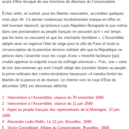
avant d’être révoqué de ses fonctions de directeur du Conservatoire.
Échec enfin, et surtout, pour les libertés naissantes, accordées quelques
mois plus tôt. Ce dernier soubresaut révolutionnaire marque en effet un
réel tournant répressif, qu’annonce Louis-Napoléon Bonaparte le jour même
dans une proclamation au peuple français en assurant qu’il « est temps
que les bons se rassurent et que les méchants tremblent ». L’Assemblée
adopte ainsi en urgence l’état de siège pour la ville de Paris et toute la
circonscription de la première division militaire afin que la République ne
périsse dans l’anarchie sous les coups d’une « minorité factieuse [qui]
voulait opprimer la majorité issue du suffrage universel ». Puis, une « série
de lois draconiennes qui sont l’impôt obligé des journées fatales au peuple,
la prime ordinaire des contre-révolutions heureuses »
4
viendra limiter les
libertés de la presse et de réunion. Le chemin vers le coup d’État de
décembre 1851 est désormais défriché.
1 : Intervention à l’Assemblée, séance du 30 novembre 1848.
2 : Intervention à l’Assemblée, séance du 11 juin 1849.
3 : Appel au peuple français des représentants de la Montagne, 13 juin
1849.
4 : Alexandre Ledru-Rollin, Le 13 juin, Bruxelles, 1849.
5 : Victor Considérant, Affaire du Conservatoire, Bruxelles, 1849
.