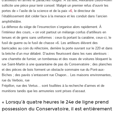
d’artilleurs en armes et panaches rouges. À sa tête, Alexandre Ledru-Rollin
sollicite une pièce pour tenir conseil. Malgré un premier refus d’ouvrir les
portes de « l’asile de la science et de la paix »
6
, le directeur de
l’établissement doit céder face à la menace et les conduit dans l’ancien
amphithéâtre.
La défense du siège de l’insurrection s’organise alors rapidement. À
l’intérieur des cours, « on voit partout un mélange confus d’artilleurs en
tenues et de gens sans uniformes : ceux-là portant la carabine, ceux-ci, le
fusil de guerre ou le fusil de chasse »
6
. Les artilleurs élèvent des
barricades au coin du réfectoire, derrière la porte ouvrant sur le 220 et dans
la brèche d’un mur délabré. D’autres fleurissent dans les rues alentours :
une charrette de fumier, un tombereau et des roues de voitures bloquent la
rue Saint-Martin à une quarantaine de pas du Conservatoire ; des planches
et des pièces de bois forment un obstacle sommaire rue du Pont-aux-
Biches ; des pavés s’entassent rue Chapon... Les maisons environnantes,
rue du Verbois, rue
Frépillon, rue des Vertus... sont fouillées à la recherche d’armes et de
munitions tandis que les armureries sont prises d’assaut.
« Lorsqu’à quatre heures le 24
e
de ligne prend
possession du Conservatoire, il est entièrement