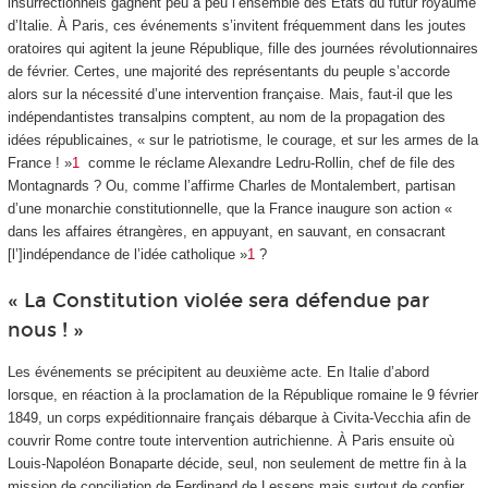
insurrectionnels gagnent peu à peu l’ensemble des États du futur royaume
d’Italie. À Paris, ces événements s’invitent fréquemment dans les joutes
oratoires qui agitent la jeune République, fille des journées révolutionnaires
de février. Certes, une majorité des représentants du peuple s’accorde
alors sur la nécessité d’une intervention française. Mais, faut-il que les
indépendantistes transalpins comptent, au nom de la propagation des
idées républicaines, « sur le patriotisme, le courage, et sur les armes de la
France ! »
1
comme le réclame Alexandre Ledru-Rollin, chef de file des
Montagnards ? Ou, comme l’affirme Charles de Montalembert, partisan
d’une monarchie constitutionnelle, que la France inaugure son action «
dans les affaires étrangères, en appuyant, en sauvant, en consacrant
[l’]indépendance de l’idée catholique »
1
?
« La Constitution violée sera défendue par
nous ! »
Les événements se précipitent au deuxième acte. En Italie d’abord
lorsque, en réaction à la proclamation de la République romaine le 9 février
1849, un corps expéditionnaire français débarque à Civita-Vecchia afin de
couvrir Rome contre toute intervention autrichienne. À Paris ensuite où
Louis-Napoléon Bonaparte décide, seul, non seulement de mettre fin à la
mission de conciliation de Ferdinand de Lesseps mais surtout de confier