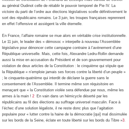
au général Oudinot celle de rétablir le pouvoir temporel de Pie IV. La
victoire du parti de l’ordre aux élections législatives scelle définitivement le
sort des républicains romains. Le 3 juin, les troupes françaises reprennent
en effet l’offensive et assiègent la ville éternelle.
En France, l’affaire romaine se mue alors en véritable crise institutionnelle.
Le 11 juin, le leader des « démosoc » interpelle à nouveau l’Assemblée
législative pour dénoncer cette campagne contraire à l’avènement d’une
République universelle. Mais, cette fois, Alexandre Ledru-Rollin demande
aussi la mise en accusation du Président et de son gouvernement pour
violation de deux articles de la Constitution : le cinquième qui stipule que
la République « n’emploie jamais ses forces contre la liberté d’un peuple »
; le cinquante-quatrième qui interdit de déclarer la guerre sans le
consentement de l’Assemblée. Il termine même son réquisitoire en
menaçant que « la Constitution violée sera défendue par nous, même les
armes à la main !
2
En vain dans un hémicycle déserté par les
républicains au fil des élections au suffrage universel masculin. Face à
l’échec d’une solution légaliste, il ne reste donc plus que l’agitation
populaire pour « lutter contre la haine de la démocratie [qui] mal dissimulée
sur les bords de la Seine, éclate en toute liberté sur les bords du Tibre »
3
.