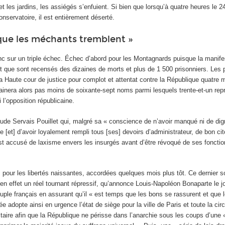
et les jardins, les assiégés s’enfuient. Si bien que lorsqu’à quatre heures le 2
servatoire, il est entièrement déserté.
 que les méchants tremblent »
nc sur un triple échec. Échec d’abord pour les Montagnards puisque la manife
 que sont recensés des dizaines de morts et plus de 1 500 prisonniers. Les p
la Haute cour de justice pour complot et attentat contre la République quatre m
rainera alors pas moins de soixante-sept noms parmi lesquels trente-et-un rep
 l’opposition républicaine.
de Servais Pouillet qui, malgré sa « conscience de n’avoir manqué ni de dign
ge [et] d’avoir loyalement rempli tous [ses] devoirs d’administrateur, de bon ci
st accusé de laxisme envers les insurgés avant d’être révoqué de ses fonctio
, pour les libertés naissantes, accordées quelques mois plus tôt. Ce dernier 
 en effet un réel tournant répressif, qu’annonce Louis-Napoléon Bonaparte le
uple français en assurant qu’il « est temps que les bons se rassurent et que
e adopte ainsi en urgence l’état de siège pour la ville de Paris et toute la cir
litaire afin que la République ne périsse dans l’anarchie sous les coups d’une 