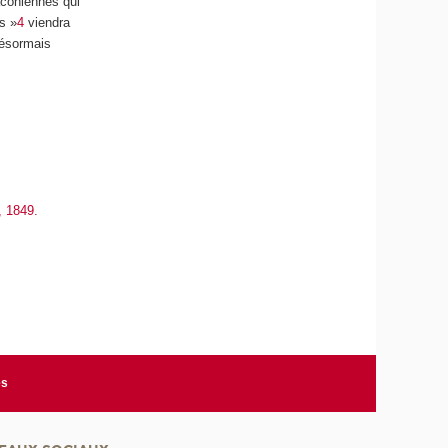
raconiennes qui
es »
4
viendra
désormais
, 1849.
es