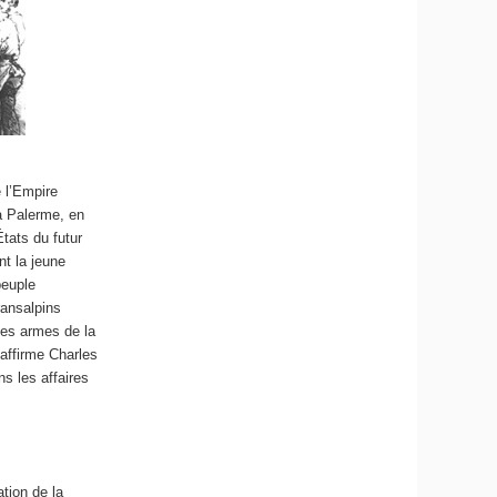
 l’Empire
 à Palerme, en
tats du futur
nt la jeune
peuple
ransalpins
les armes de la
affirme Charles
s les affaires
tion de la