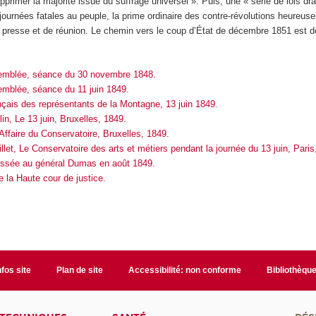
 opprimer la majorité issue du suffrage universel ». Puis, une « série de lois d
 journées fatales au peuple, la prime ordinaire des contre-révolutions heureus
 la presse et de réunion. Le chemin vers le coup d’État de décembre 1851 est 
ssemblée, séance du 30 novembre 1848.
semblée, séance du 11 juin 1849.
nçais des représentants de la Montagne, 13 juin 1849.
in, Le 13 juin, Bruxelles, 1849.
 Affaire du Conservatoire, Bruxelles, 1849
.
llet, Le Conservatoire des arts et métiers pendant la journée du 13 juin, Paris
ressée au général Dumas en août 1849.
e la Haute cour de justice.
nfos site
Plan de site
Accessibilité: non conforme
Bibliothèqu