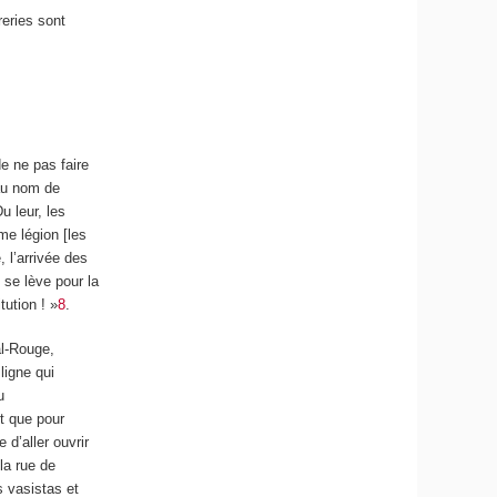
reries sont
e ne pas faire
 au nom de
Du leur, les
me légion [les
 l’arrivée des
 se lève pour la
ution ! »
8
.
al-Rouge,
ligne qui
u
nt que pour
 d’aller ouvrir
 la rue de
s vasistas et