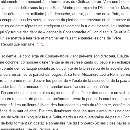
emblements commencent à se former près du Château-d’Eau. Vers une heure, o
, la colonne défile sous la porte Saint-Martin pour rejoindre l’Assemblée. Mais,
ort détachement militaire [qui] débouche, au trot, par la rue de la Paix, se je
a coupe en tous les sens, la pousse du pied de ses chevaux et de la pointe d
meurs de cette répression atteignent rapidement la rue du Hasard, lieu habitu
i s’y trouve décident de « gagner le Conservatoire où l’on disait la 5
e
et la 6
r] se mettre à leur tête et marcher en faisant entendre les cris de "Vive
la République romaine !" »
5
.
 et demie, le concierge du Conservatoire vient prévenir son directeur, Claude
d’une colonne, composée d’une trentaine de représentants du peuple en écharp
comité démocratique socialiste, du comité de la presse ou de la société des 
tilleurs en armes et panaches rouges. À sa tête, Alexandre Ledru-Rollin sollic
ré un premier refus d’ouvrir les portes de « l’asile de la science et de la paix 
 céder face à la menace et les conduit dans l’ancien amphithéâtre.
l’insurrection s’organise alors rapidement. À l’intérieur des cours, « on voit p
eurs en tenues et de gens sans uniformes : ceux-là portant la carabine, ceux-ci
hasse »
6
. Les artilleurs élèvent des barricades au coin du réfectoire, derrière l
rèche d’un mur délabré. D’autres fleurissent dans les rues alentours : une char
ues de voitures bloquent la rue Saint-Martin à une quarantaine de pas du Cons
 de bois forment un obstacle sommaire rue du Pont-aux-Biches ; des pavés s
environnantes, rue du Verbois, rue