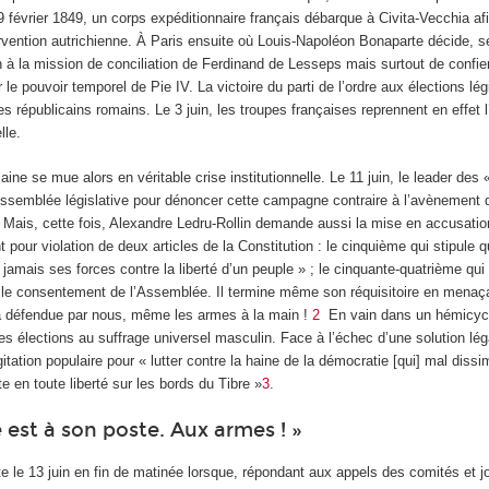
 février 1849, un corps expéditionnaire français débarque à Civita-Vecchia afi
rvention autrichienne. À Paris ensuite où Louis-Napoléon Bonaparte décide, s
 à la mission de conciliation de Ferdinand de Lesseps mais surtout de confie
r le pouvoir temporel de Pie IV. La victoire du parti de l’ordre aux élections lég
es républicains romains. Le 3 juin, les troupes françaises reprennent en effet l
lle.
maine se mue alors en véritable crise institutionnelle. Le 11 juin, le leader de
’Assemblée législative pour dénoncer cette campagne contraire à l’avènement 
. Mais, cette fois, Alexandre Ledru-Rollin demande aussi la mise en accusatio
pour violation de deux articles de la Constitution : le cinquième qui stipule q
jamais ses forces contre la liberté d’un peuple » ; le cinquante-quatrième qui 
s le consentement de l’Assemblée. Il termine même son réquisitoire en menaça
ra défendue par nous, même les armes à la main !
2
En vain dans un hémicycl
des élections au suffrage universel masculin. Face à l’échec d’une solution léga
itation populaire pour « lutter contre la haine de la démocratie [qui] mal dissi
e en toute liberté sur les bords du Tibre »
3
.
est à son poste. Aux armes ! »
e le 13 juin en fin de matinée lorsque, répondant aux appels des comités et 