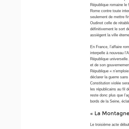
République romaine le 9
Rome contre toute inte
seulement de mettre fin
Oudinot celle de rétabli
définitivement le sort d
assiègent la ville éterne
En France, l’affaire ro
interpelle à nouveau l
République universelle
et de son gouvernement 
République « n’emploie 
déclarer la guerre san
Constitution violée se
les républicains au fil 
reste donc plus que l’ag
bords de la Seine, éclat
« La Montagne 
Le troisième acte début