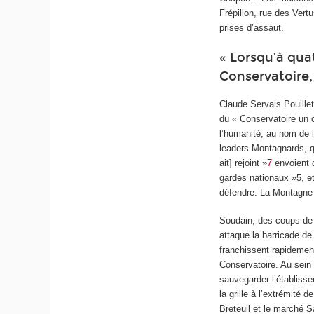
Frépillon, rue des Vert
prises d’assaut.
« Lorsqu’à qua
Conservatoire,
Claude Servais Pouillet
du « Conservatoire un 
l’humanité, au nom de 
leaders Montagnards, qu
ait] rejoint »
7
envoient 
gardes nationaux »
5
, e
défendre. La Montagne 
Soudain, des coups de 
attaque la barricade de
franchissent rapidement
Conservatoire. Au sein 
sauvegarder l’établisse
la grille à l’extrémité 
Breteuil et le marché S