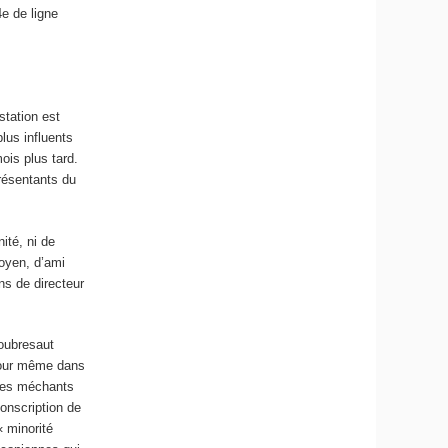
4
e
de ligne
station est
lus influents
ois plus tard.
résentants du
ité, ni de
toyen, d’ami
ns de directeur
soubresaut
 jour même dans
 les méchants
conscription de
« minorité