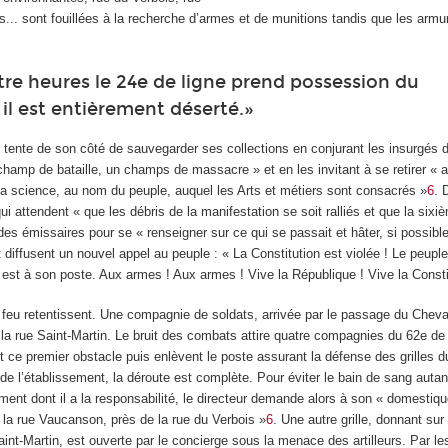
us... sont fouillées à la recherche d’armes et de munitions tandis que les armu
tre heures le 24
e
de ligne prend possession du
 il est entièrement déserté.»
 tente de son côté de sauvegarder ses collections en conjurant les insurgés d
champ de bataille, un champs de massacre » et en les invitant à se retirer «
la science, au nom du peuple, auquel les Arts et métiers sont consacrés »
6
. 
i attendent « que les débris de la manifestation se soit ralliés et que la sixiè
des émissaires pour se « renseigner sur ce qui se passait et hâter, si possible,
t diffusent un nouvel appel au peuple : « La Constitution est violée ! Le peuple
est à son poste. Aux armes ! Aux armes ! Vive la République ! Vive la Constit
feu retentissent. Une compagnie de soldats, arrivée par le passage du Chev
 la rue Saint-Martin. Le bruit des combats attire quatre compagnies du 62
e
de 
 ce premier obstacle puis enlèvent le poste assurant la défense des grilles d
de l’établissement, la déroute est complète. Pour éviter le bain de sang auta
ment dont il a la responsabilité, le directeur demande alors à son « domestique
de la rue Vaucanson, près de la rue du Verbois »
6
. Une autre grille, donnant sur
aint-Martin, est ouverte par le concierge sous la menace des artilleurs. Par le