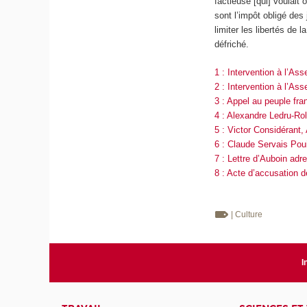
factieuse [qui] voulait
sont l’impôt obligé des
limiter les libertés de
défriché.
1 : Intervention à l’A
2 : Intervention à l’As
3 : Appel au peuple fra
4 : Alexandre Ledru-Roll
5 : Victor Considérant,
6 : Claude Servais Poui
7 : Lettre d’Auboin ad
8 : Acte d’accusation d
| Culture
I