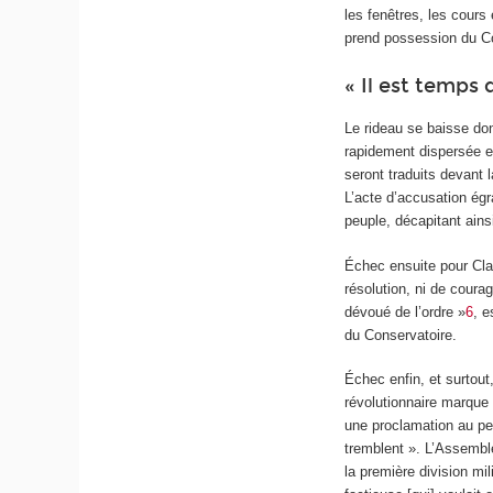
les fenêtres, les cours 
prend possession du Con
« Il est temps
Le rideau se baisse do
rapidement dispersée et
seront traduits devant 
L’acte d’accusation ég
peuple, décapitant ainsi
Échec ensuite pour Clau
résolution, ni de coura
dévoué de l’ordre »
6
, e
du Conservatoire.
Échec enfin, et surtout
révolutionnaire marque
une proclamation au pe
tremblent ». L’Assemblé
la première division mi