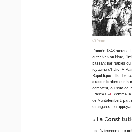
©Cnam
L’année 1848 marque le
autrichien au Nord, l’i
passant par Naples ou 
royaume d’Italie. À Par
République, fille des j
s’accorde alors sur la 
comptent, au nom de la 
France ! »
1
comme le r
de Montalembert, partis
étrangères, en appuyant
« La Constitut
Les événements se préci