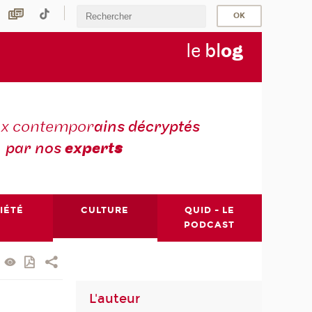
le
bl
o
g
ux contempor
ains décryptés
par nos
expert
s
IÉTÉ
CULTURE
QUID - LE
PODCAST
L'auteur