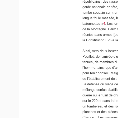
républicains, des rass
garde nationale en tête
tombe soudain sur « un f
longue foule massée, l
baïonnettes »
4
. Les ru
de la Montagne. Ceux qu
réunies sans armes [pou
la Constitution ! Vive 
Ainsi, vers deux heures
Pouillet, de l’arrivée 
tenues, de membres du 
l’homme, ainsi que d’ar
pour tenir conseil. Malg
de l’établissement doit
La défense du siège de 
mélange confus d’artill
guerre ou le fusil de c
sur le 220 et dans la b
un tombereau et des ro
planches et des pièces
Chapon... Les maisons 