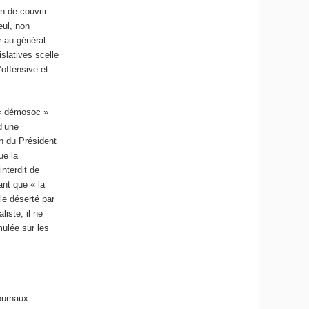
n de couvrir
eul, non
r au général
islatives scelle
’offensive et
s « démosoc »
d’une
n du Président
ue la
interdit de
nt que « la
e déserté par
liste, il ne
mulée sur les
journaux