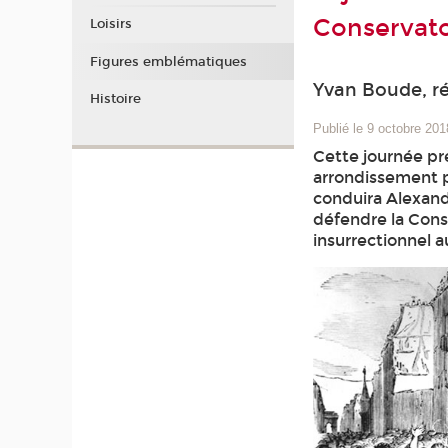
Conservato
Loisirs
Figures emblématiques
Yvan Boude, r
Histoire
Publié le 9 octobre 201
Cette journée pre
arrondissement pa
conduira Alexandr
défendre la Const
insurrectionnel a