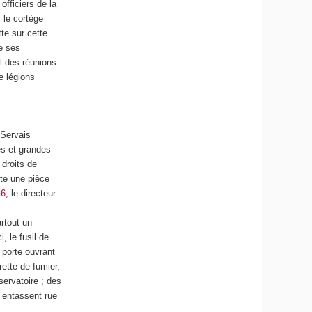
fficiers de la
 le cortège
tte sur cette
e ses
el des réunions
e
légions
 Servais
es et grandes
droits de
ite une pièce
»
6
, le directeur
artout un
, le fusil de
a porte ouvrant
rette de fumier,
ervatoire ; des
’entassent rue