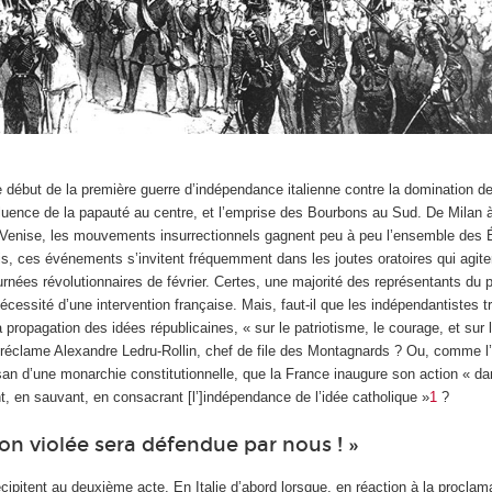
 début de la première guerre d’indépendance italienne contre la domination de
nfluence de la papauté au centre, et l’emprise des Bourbons au Sud. De Milan
Venise, les mouvements insurrectionnels gagnent peu à peu l’ensemble des É
is, ces événements s’invitent fréquemment dans les joutes oratoires qui agite
ournées révolutionnaires de février. Certes, une majorité des représentants du 
nécessité d’une intervention française. Mais, faut-il que les indépendantistes t
propagation des idées républicaines, « sur le patriotisme, le courage, et sur 
éclame Alexandre Ledru-Rollin, chef de file des Montagnards ? Ou, comme l’
an d’une monarchie constitutionnelle, que la France inaugure son action « dan
, en sauvant, en consacrant [l’]indépendance de l’idée catholique »
1
?
ion violée sera défendue par nous ! »
pitent au deuxième acte. En Italie d’abord lorsque, en réaction à la proclama