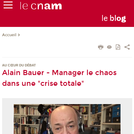
le
bl
o
g
Accueil
AU CŒUR DU DÉBAT
Alain Bauer - Manager le chaos
dans une "crise totale"