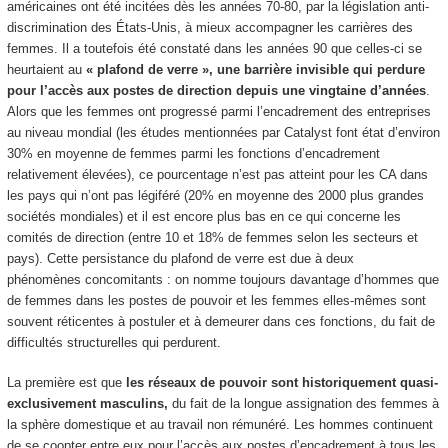
américaines ont été incitées dès les années 70-80, par la législation anti-
discrimination des États-Unis, à mieux accompagner les carrières des
femmes. Il a toutefois été constaté dans les années 90 que celles-ci se
heurtaient au
« plafond de verre », une barrière invisible qui perdure
pour l’accès aux postes de direction depuis une vingtaine d’années
.
Alors que les femmes ont progressé parmi l’encadrement des entreprises
au niveau mondial (les études mentionnées par Catalyst font état d’environ
30% en moyenne de femmes parmi les fonctions d’encadrement
relativement élevées), ce pourcentage n’est pas atteint pour les CA dans
les pays qui n’ont pas légiféré (20% en moyenne des 2000 plus grandes
sociétés mondiales) et il est encore plus bas en ce qui concerne les
comités de direction (entre 10 et 18% de femmes selon les secteurs et
pays). Cette persistance du plafond de verre est due à deux
phénomènes concomitants : on nomme toujours davantage d’hommes que
de femmes dans les postes de pouvoir et les femmes elles-mêmes sont
souvent réticentes à postuler et à demeurer dans ces fonctions, du fait de
difficultés structurelles qui perdurent.
La première est que
les réseaux de pouvoir sont historiquement quasi-
exclusivement masculins,
du fait de la longue assignation des femmes à
la sphère domestique et au travail non rémunéré. Les hommes continuent
de se coopter entre eux pour l’accès aux postes d’encadrement à tous les