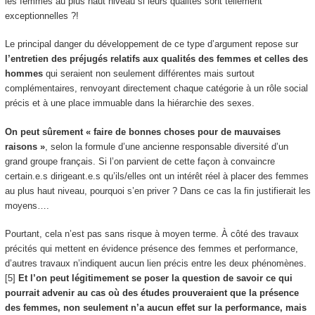
les femmes au plus haut niveau si leurs qualités sont tellement
exceptionnelles ?!
Le principal danger du développement de ce type d’argument repose sur
l’entretien des préjugés relatifs aux qualités des femmes et celles des
hommes
qui seraient non seulement différentes mais surtout
complémentaires, renvoyant directement chaque catégorie à un rôle social
précis et à une place immuable dans la hiérarchie des sexes.
On peut sûrement « faire de bonnes choses pour de mauvaises
raisons »
, selon la formule d’une ancienne responsable diversité d’un
grand groupe français. Si l’on parvient de cette façon à convaincre
certain.e.s dirigeant.e.s qu’ils/elles ont un intérêt réel à placer des femmes
au plus haut niveau, pourquoi s’en priver ? Dans ce cas la fin justifierait les
moyens….
Pourtant, cela n’est pas sans risque à moyen terme. À côté des travaux
précités qui mettent en évidence présence des femmes et performance,
d’autres travaux n’indiquent aucun lien précis entre les deux phénomènes.
[5]
Et l’on peut légitimement se poser la question de savoir ce qui
pourrait advenir au cas où des études prouveraient que la présence
des femmes, non seulement n’a aucun effet sur la performance, mais