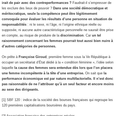
irait de pair avec des contreperformances ?
Faudrait-il s’empresser de
les exclure des lieux de pouvoir ?
Dans une société démocratique et
méritocratique, seule la compétence peut être légitimement
convoquée pour évaluer les résultats d’une personne en situation de
responsabilités
: ni le sexe, ni l’âge, ni l’origine ethnique réelle ou
supposée, ni aucune autre caractéristique personnelle ne saurait être prise
en compte, au risque de produire de la
discrimination
. Car
un tel
raisonnement concernant les femmes pourrait tout aussi bien nuire à
d’autres catégories de personnes.
On prête à
Françoise Giroud
, première femme sous la Ve République à
occuper un secrétariat d’État dédié à la « condition féminine », l’idée selon
laquelle
la cause des femmes sera entendue dès lors que l’on placera
une femme incompétente à la tête d’une entreprise.
On sait que
la
performance économique est par nature multifactorielle. Il n’est donc
pas raisonnable de ne l’attribuer qu’à un seul facteur et encore moins
au sexe des dirigeants.
[1] SBF 120 : indice de la société des bourses françaises qui regroupe les
120 premières capitalisations boursières du pays.
[2] Association française des entreprises privées