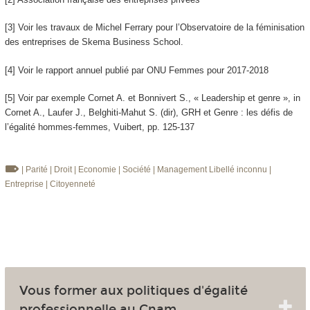
[3] Voir les travaux de Michel Ferrary pour l’Observatoire de la féminisation
des entreprises de Skema Business School.
[4] Voir le rapport annuel publié par ONU Femmes pour 2017-2018
[5] Voir par exemple Cornet A. et Bonnivert S., « Leadership et genre », in
Cornet A., Laufer J., Belghiti-Mahut S. (dir), GRH et Genre : les défis de
l’égalité hommes-femmes, Vuibert, pp. 125-137
| Parité
| Droit
| Economie
| Société
| Management
Libellé inconnu
|
Entreprise
| Citoyenneté
Vous former aux politiques d'égalité
professionnelle au Cnam