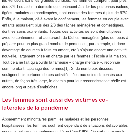
les vendeurs dans les grandes surfaces, les femmes comptent pour près
des 3/4. Les aides à domicile qui continuent à aider les personnes isolées,
âgées, malades ou handicapées, sont encore des femmes à plus de 97%.
Enfin, à la maison, déjà avant le confinement, les femmes en couple avec
enfants assuraient plus des 2/3 des tâches ménagères et domestiques,
dont les soins aux enfants. Toutes ces activités se sont démultipliées
avec le confinement, et au surcroît de tâches ménagères (plus de repas à
préparer pour un plus grand nombre de personnes, par exemple, et donc
davantage de courses à faire en amont, etc.) s’ajoute encore une activité
nouvelle, largement prise en charge par les femmes : l’école à la maison.
Tout cela ne fait qu’alourdir la fameuse « charge mentale », reconnue
comme étant l’apanage des femmes[1]. Si de nombreux discours
soulignent l’importance de ces activités liées aux soins dispensés aux
autres, de façon très large, le chemin pour leur reconnaissance réelle est
encore long et pavé d’embûches.
Les femmes sont aussi des victimes co-
latérales de la pandémie
Apparemment minoritaires parmi les malades et les personnes
hospitalisées, les femmes souffrent cependant de situations défavorables
qui empirent avec le confinement lié au Covid19[2]. On sait par exemple