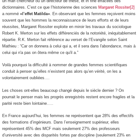
un mari chercheur ou un directeur de thèse, et in fine effacées des
dictionnaires. C’est ce que l’historienne des sciences
Margaret Rossiter[2]
a nommé
«l’effet Matilda»
. En observant que les femmes reçoivent moins
souvent que les hommes la reconnaissance de leurs efforts et de leurs
réussites, Margaret Rossiter exploite en miroir les travaux du sociologue
Robert K. Merton sur les effets différenciés de la notoriété, inéquitablement
répartie. R.K. Merton fait référence au verset de l’Evangile selon Saint
Mathieu : “Car on donnera à celui qui a, et il sera dans l'abondance, mais à
celui qui n'a pas on ôtera même ce qu'il a.”
Voilà pourquoi la difficulté à nommer de grandes femmes scientifiques
conduit à penser qu’elles n’existent pas alors qu’en vérité, on les a
volontairement oubliées….
Les choses ont-elles beaucoup changé depuis le siècle dernier ? On
pourrait le penser mais les progrès enregistrés restent encore fragiles et la
parité reste bien lointaine…..
En France aujourd’hui, les femmes ne représentent que 28% des effectifs
des formations d’ingénieurs. Dans l’enseignement supérieur, elles
représentent 45% des MCF mais seulement 27% des professeurs
d’université avec des disparités fortes par discipline (seulement 23% en