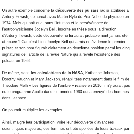
Un autre exemple concerne
la découverte des pulsars radio
attribuée à
Antony Hewish, colauréat avec Martin Ryle du Prix Nobel de physique en
1974. Mais qui sait que, sans l’intuition et la persévérance de
l’astrophysicienne Jocelyn Bell, inscrite en thèse sous la direction
d’Antony Hewish, cette découverte ne lui aurait probablement jamais été
attribuée ? Car c’est bien Jocelyn Bell qui a mis en évidence le premier
pulsar, et son nom figurait clairement en deuxième position parmi les cinq
signatures de l’article de la revue Nature qui a révélé l’existence des
pulsars en 1968.
De même, sans
les calculatrices de la NASA
, Katherine Johnson,
Dorothy Vaughn et Mary Jackson, réhabilitées notamment dans le film de
Theodore Melfi « Les figures de l’ombre » réalisé en 2016, il n’y aurait pas
eu le programme Apollo dans les années 1960 qui a envoyé des hommes
dans l’espace.
On pourrait multiplier les exemples.
Ainsi, malgré leur participation, voire leur découverte d’avancées
scientifiques majeures, ces femmes ont été spoliées de leurs travaux par