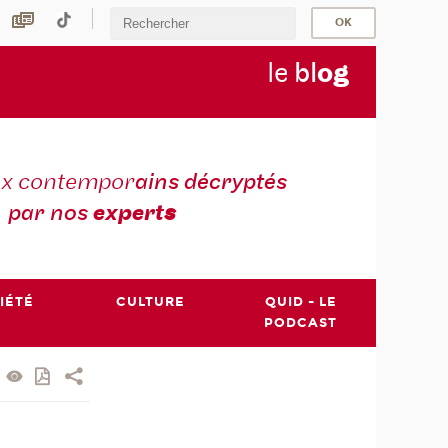
le
bl
o
g
ux contempor
ains décryptés
par nos
expert
s
IÉTÉ
CULTURE
QUID - LE
PODCAST