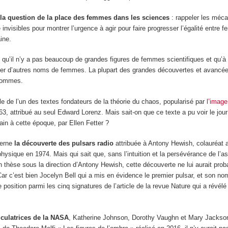
i
la question de la place des femmes dans les sciences
: rappeler les méc
 invisibles pour montrer l’urgence à agir pour faire progresser l’égalité entre 
ine.
 qu’il n’y a pas beaucoup de grandes figures de femmes scientifiques et qu’à 
iter d’autres noms de femmes. La plupart des grandes découvertes et avancée
 hommes.
e de l’un des textes fondateurs de la théorie du chaos, popularisé par
l’image 
963, attribué au seul Edward Lorenz. Mais sait-on que ce texte a pu voir le jou
main à cette époque, par Ellen Fetter ?
cerne
la découverte des pulsars radio
attribuée à Antony Hewish, colauréat 
hysique en 1974. Mais qui sait que, sans l’intuition et la persévérance de l’a
en thèse sous la direction d’Antony Hewish, cette découverte ne lui aurait pro
Car c’est bien Jocelyn Bell qui a mis en évidence le premier pulsar, et son nom
position parmi les cinq signatures de l’article de la revue Nature qui a révélé
lculatrices de la NASA
, Katherine Johnson, Dorothy Vaughn et Mary Jackson