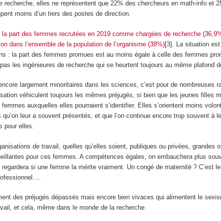
 recherche, elles ne représentent que 22% des chercheurs en math-info et 
pent moins d’un tiers des postes de direction.
,
la part des femmes recrutées en 2019 comme chargées de recherche (36,9%
rtion dans l’ensemble de la population de l’organisme (38%)
[3]. La situation es
ons : la part des femmes promues est au moins égale à celle des femmes pr
pas les ingénieures de recherche qui se heurtent toujours au même plafond d
encore largement minoritaires dans les sciences, c’est pour de nombreuses r
lisation véhiculent toujours les mêmes préjugés, si bien que les jeunes filles
femmes auxquelles elles pourraient s’identifier. Elles s’orientent moins volon
 qu’on leur a souvent présentés, et que l’on continue encore trop souvent à l
 pour elles.
rganisations de travail, quelles qu’elles soient, publiques ou privées, grandes o
ueillantes pour ces femmes. A compétences égales, on embauchera plus so
 regardera si une femme la mérite vraiment. Un congé de maternité ? C’est le
ofessionnel….
ent des préjugés dépassés mais encore bien vivaces qui alimentent le sexis
avail, et cela, même dans le monde de la recherche.