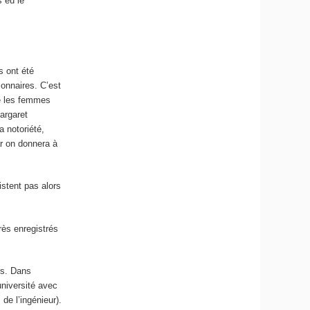
s eu le
s ont été
ionnaires. C’est
e les femmes
argaret
a notoriété,
ar on donnera à
istent pas alors
rès enregistrés
rs. Dans
niversité avec
de l’ingénieur).