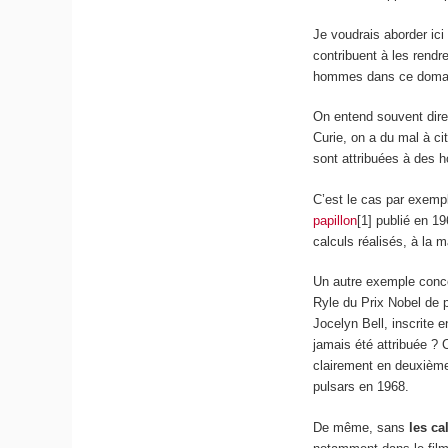
Je voudrais aborder ic
contribuent à les rendre
hommes dans ce doma
On entend souvent dire
Curie, on a du mal à c
sont attribuées à des
C’est le cas par exempl
papillon
[1] publié en 1
calculs réalisés, à la 
Un autre exemple con
Ryle du Prix Nobel de p
Jocelyn Bell, inscrite 
jamais été attribuée ? 
clairement en deuxième 
pulsars en 1968.
De même, sans
les ca