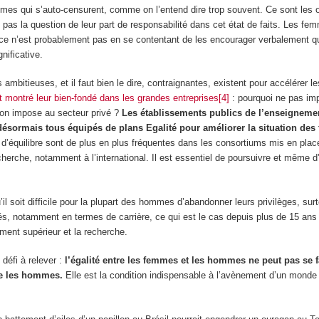
mes qui s’auto-censurent, comme on l’entend dire trop souvent. Ce sont les 
t pas la question de leur part de responsabilité dans cet état de faits. Les f
t ce n’est probablement pas en se contentant de les encourager verbalement 
nificative.
mbitieuses, et il faut bien le dire, contraignantes, existent pour accélérer l
t montré leur bien-fondé dans les grandes entreprises[4]
: pourquoi ne pas im
l’on impose au secteur privé ?
Les établissements publics de l’enseignemen
désormais tous équipés de plans Egalité pour améliorer la situation de
 d’équilibre sont de plus en plus fréquentes dans les consortiums mis en plac
erche, notamment à l’international. Il est essentiel de poursuivre et même d’
l soit difficile pour la plupart des hommes d’abandonner leurs privilèges, sur
tés, notamment en termes de carrière, ce qui est le cas depuis plus de 15 an
ment supérieur et la recherche.
 défi à relever :
l’égalité entre les femmes et les hommes ne peut pas se f
re les hommes.
Elle est la condition indispensable à l’avènement d’un monde 