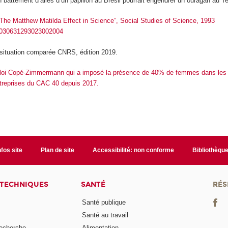
un battement d’ailes d’un papillon au Brésil pourrait engendrer un ouragan au T
 “The Matthew Matilda Effect in Science”, Social Studies of Science, 1993
77/030631293023002004
e situation comparée CNRS, édition 2019.
la loi Copé-Zimmermann qui a imposé la présence de 40% de femmes dans les
ntreprises du CAC 40 depuis 2017.
nfos site
Plan de site
Accessibilité: non conforme
Bibliothèqu
 TECHNIQUES
SANTÉ
RÉS
Santé publique
Santé au travail
recherche
Alimentation