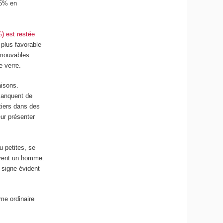
25% en
) est restée
t plus favorable
omouvables.
e verre.
aisons.
 manquent de
tiers dans des
eur présenter
u petites, se
uvent un homme.
 signe évident
me ordinaire