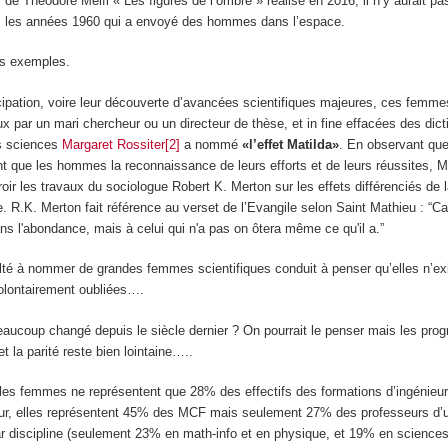
de Theodore Melfi « Les figures de l’ombre » réalisé en 2016, il n’y aurait pa
 les années 1960 qui a envoyé des hommes dans l’espace.
les exemples.
icipation, voire leur découverte d’avancées scientifiques majeures, ces femme
ux par un mari chercheur ou un directeur de thèse, et in fine effacées des dict
es sciences
Margaret Rossiter[2]
a nommé
«l’effet Matilda»
. En observant qu
t que les hommes la reconnaissance de leurs efforts et de leurs réussites, M
roir les travaux du sociologue Robert K. Merton sur les effets différenciés de l
e. R.K. Merton fait référence au verset de l’Evangile selon Saint Mathieu : “C
dans l'abondance, mais à celui qui n'a pas on ôtera même ce qu'il a.”
culté à nommer de grandes femmes scientifiques conduit à penser qu’elles n’ex
volontairement oubliées….
aucoup changé depuis le siècle dernier ? On pourrait le penser mais les prog
et la parité reste bien lointaine…..
 les femmes ne représentent que 28% des effectifs des formations d’ingénieu
ur, elles représentent 45% des MCF mais seulement 27% des professeurs d’u
ar discipline (seulement 23% en math-info et en physique, et 19% en sciences 