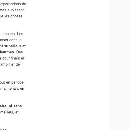
organisations de
emmes subissent
que les choses
es choses.
Les
poser dans le
t supérieur et
s femmes.
Des
e pour financer
amplifier de
tout en période
s maintenant en
aire, ni sans
meilleur, et