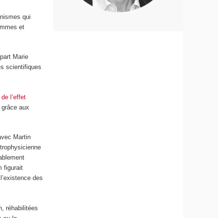
anismes qui
femmes et
part Marie
s scientifiques
de l’effet
r grâce aux
avec Martin
strophysicienne
bablement
 figurait
 l’existence des
, réhabilitées