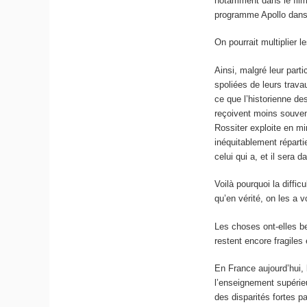
notamment dans le film 
programme Apollo dans
On pourrait multiplier 
Ainsi, malgré leur part
spoliées de leurs trava
ce que l’historienne d
reçoivent moins souven
Rossiter exploite en mi
inéquitablement réparti
celui qui a, et il sera 
Voilà pourquoi la diffi
qu’en vérité, on les a 
Les choses ont-elles be
restent encore fragiles 
En France aujourd’hui,
l’enseignement supérie
des disparités fortes p