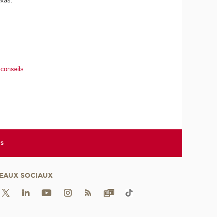
exas.
 conseils
es
EAUX SOCIAUX