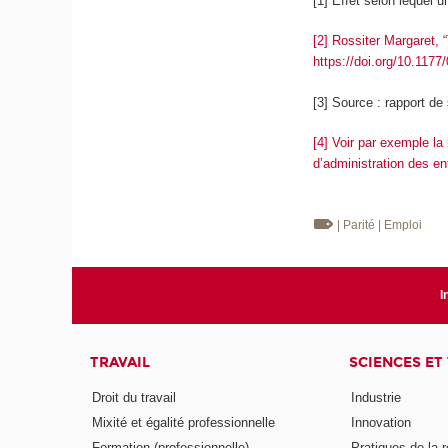
[1] Effet selon lequel 
[2] Rossiter Margaret,
https://doi.org/10.11
[3] Source : rapport d
[4] Voir par exemple 
d’administration des e
| Parité
| Emploi
I
TRAVAIL
SCIENCES ET
Droit du travail
Industrie
Mixité et égalité professionnelle
Innovation
Formation (professionnelle)
Pratiques de la 