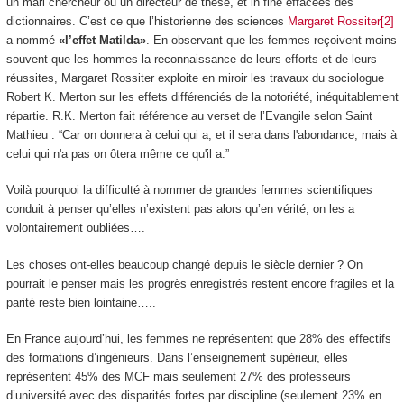
un mari chercheur ou un directeur de thèse, et in fine effacées des
dictionnaires. C’est ce que l’historienne des sciences
Margaret Rossiter[2]
a nommé
«l’effet Matilda»
. En observant que les femmes reçoivent moins
souvent que les hommes la reconnaissance de leurs efforts et de leurs
réussites, Margaret Rossiter exploite en miroir les travaux du sociologue
Robert K. Merton sur les effets différenciés de la notoriété, inéquitablement
répartie. R.K. Merton fait référence au verset de l’Evangile selon Saint
Mathieu : “Car on donnera à celui qui a, et il sera dans l'abondance, mais à
celui qui n'a pas on ôtera même ce qu'il a.”
Voilà pourquoi la difficulté à nommer de grandes femmes scientifiques
conduit à penser qu’elles n’existent pas alors qu’en vérité, on les a
volontairement oubliées….
Les choses ont-elles beaucoup changé depuis le siècle dernier ? On
pourrait le penser mais les progrès enregistrés restent encore fragiles et la
parité reste bien lointaine…..
En France aujourd’hui, les femmes ne représentent que 28% des effectifs
des formations d’ingénieurs. Dans l’enseignement supérieur, elles
représentent 45% des MCF mais seulement 27% des professeurs
d’université avec des disparités fortes par discipline (seulement 23% en