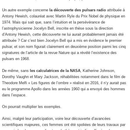
Un autre exemple concerne
la découverte des pulsars radio
attribuée à
Antony Hewish, colauréat avec Martin Ryle du Prix Nobel de physique en
1974. Mais qui sait que, sans l’intuition et la persévérance de
l’astrophysicienne Jocelyn Bell, inscrite en thèse sous la direction
d’Antony Hewish, cette découverte ne lui aurait probablement jamais été
attribuée ? Car c’est bien Jocelyn Bell qui a mis en évidence le premier
pulsar, et son nom figurait clairement en deuxième position parmi les cinq
signatures de l’article de la revue Nature qui a révélé l’existence des
pulsars en 1968.
De même, sans
les calculatrices de la NASA
, Katherine Johnson,
Dorothy Vaughn et Mary Jackson, réhabilitées notamment dans le film de
Theodore Melfi « Les figures de l’ombre » réalisé en 2016, il n’y aurait pas
eu le programme Apollo dans les années 1960 qui a envoyé des hommes
dans l’espace.
On pourrait multiplier les exemples.
Ainsi, malgré leur participation, voire leur découverte d’avancées
scientifiques majeures, ces femmes ont été spoliées de leurs travaux par