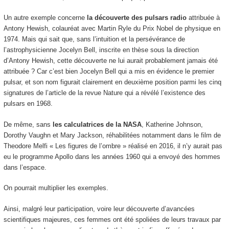
Un autre exemple concerne
la découverte des pulsars radio
attribuée à
Antony Hewish, colauréat avec Martin Ryle du Prix Nobel de physique en
1974. Mais qui sait que, sans l’intuition et la persévérance de
l’astrophysicienne Jocelyn Bell, inscrite en thèse sous la direction
d’Antony Hewish, cette découverte ne lui aurait probablement jamais été
attribuée ? Car c’est bien Jocelyn Bell qui a mis en évidence le premier
pulsar, et son nom figurait clairement en deuxième position parmi les cinq
signatures de l’article de la revue Nature qui a révélé l’existence des
pulsars en 1968.
De même, sans
les calculatrices de la NASA
, Katherine Johnson,
Dorothy Vaughn et Mary Jackson, réhabilitées notamment dans le film de
Theodore Melfi « Les figures de l’ombre » réalisé en 2016, il n’y aurait pas
eu le programme Apollo dans les années 1960 qui a envoyé des hommes
dans l’espace.
On pourrait multiplier les exemples.
Ainsi, malgré leur participation, voire leur découverte d’avancées
scientifiques majeures, ces femmes ont été spoliées de leurs travaux par