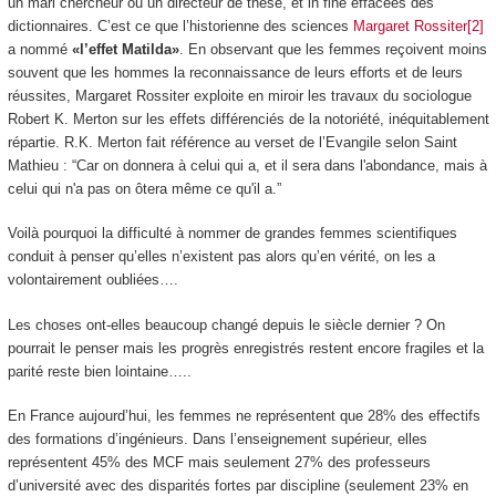
un mari chercheur ou un directeur de thèse, et in fine effacées des
dictionnaires. C’est ce que l’historienne des sciences
Margaret Rossiter[2]
a nommé
«l’effet Matilda»
. En observant que les femmes reçoivent moins
souvent que les hommes la reconnaissance de leurs efforts et de leurs
réussites, Margaret Rossiter exploite en miroir les travaux du sociologue
Robert K. Merton sur les effets différenciés de la notoriété, inéquitablement
répartie. R.K. Merton fait référence au verset de l’Evangile selon Saint
Mathieu : “Car on donnera à celui qui a, et il sera dans l'abondance, mais à
celui qui n'a pas on ôtera même ce qu'il a.”
Voilà pourquoi la difficulté à nommer de grandes femmes scientifiques
conduit à penser qu’elles n’existent pas alors qu’en vérité, on les a
volontairement oubliées….
Les choses ont-elles beaucoup changé depuis le siècle dernier ? On
pourrait le penser mais les progrès enregistrés restent encore fragiles et la
parité reste bien lointaine…..
En France aujourd’hui, les femmes ne représentent que 28% des effectifs
des formations d’ingénieurs. Dans l’enseignement supérieur, elles
représentent 45% des MCF mais seulement 27% des professeurs
d’université avec des disparités fortes par discipline (seulement 23% en