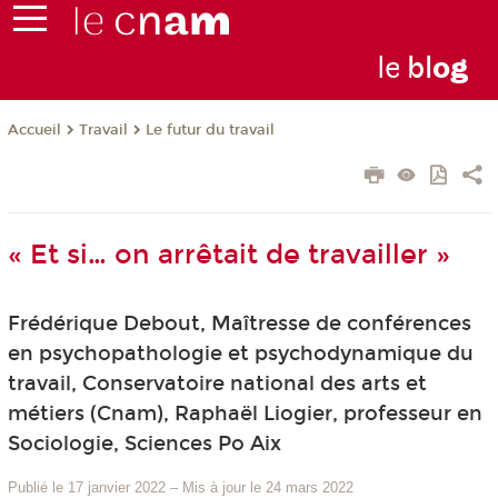
le
bl
o
g
Travail
Le futur du travail
Accueil
« Et si… on arrêtait de travailler »
Frédérique Debout, Maîtresse de conférences
en psychopathologie et psychodynamique du
travail, Conservatoire national des arts et
métiers (Cnam), Raphaël Liogier, professeur en
Sociologie, Sciences Po Aix
Publié le 17 janvier 2022
–
Mis à jour le 24 mars 2022