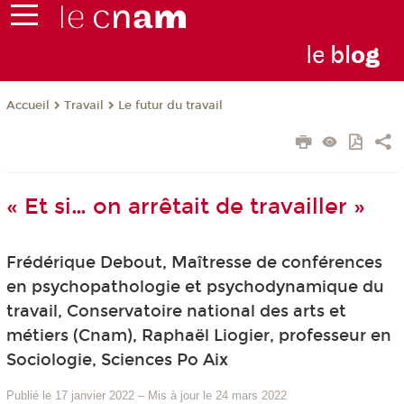
le
bl
o
g
Travail
Le futur du travail
Accueil
« Et si… on arrêtait de travailler »
Frédérique Debout, Maîtresse de conférences
en psychopathologie et psychodynamique du
travail, Conservatoire national des arts et
métiers (Cnam), Raphaël Liogier, professeur en
Sociologie, Sciences Po Aix
Publié le 17 janvier 2022
–
Mis à jour le 24 mars 2022