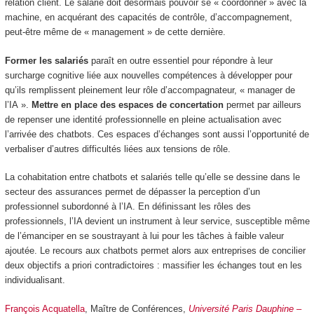
relation client. Le salarié doit désormais pouvoir se « coordonner » avec la
machine, en acquérant des capacités de contrôle, d’accompagnement,
peut-être même de « management » de cette dernière.
Former les salariés
paraît en outre essentiel pour répondre à leur
surcharge cognitive liée aux nouvelles compétences à développer pour
qu’ils remplissent pleinement leur rôle d’accompagnateur, « manager de
l’IA ».
Mettre en place des espaces de concertation
permet par ailleurs
de repenser une identité professionnelle en pleine actualisation avec
l’arrivée des chatbots. Ces espaces d’échanges sont aussi l’opportunité de
verbaliser d’autres difficultés liées aux tensions de rôle.
La cohabitation entre chatbots et salariés telle qu’elle se dessine dans le
secteur des assurances permet de dépasser la perception d’un
professionnel subordonné à l’IA. En définissant les rôles des
professionnels, l’IA devient un instrument à leur service, susceptible même
de l’émanciper en se soustrayant à lui pour les tâches à faible valeur
ajoutée. Le recours aux chatbots permet alors aux entreprises de concilier
deux objectifs a priori contradictoires : massifier les échanges tout en les
individualisant.
François Acquatella
, Maître de Conférences,
Université Paris Dauphine –