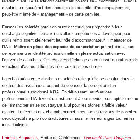
relation client. Le salarié doit désormais pouvoir se « coordonner » avec la
machine, en acquérant des capacités de contrôle, d’accompagnement,
peut-être même de « management » de cette dernière.
Former les salariés
paraît en outre essentiel pour répondre à leur
surcharge cognitive liée aux nouvelles compétences à développer pour
qu’ils remplissent pleinement leur rôle d’accompagnateur, « manager de
l’IA ».
Mettre en place des espaces de concertation
permet par ailleurs
de repenser une identité professionnelle en pleine actualisation avec
l’arrivée des chatbots. Ces espaces d’échanges sont aussi l’opportunité de
verbaliser d’autres difficultés liées aux tensions de rôle.
La cohabitation entre chatbots et salariés telle qu’elle se dessine dans le
secteur des assurances permet de dépasser la perception d’un
professionnel subordonné à l’IA. En définissant les rôles des
professionnels, l’IA devient un instrument à leur service, susceptible même
de l’émanciper en se soustrayant à lui pour les tâches à faible valeur
ajoutée. Le recours aux chatbots permet alors aux entreprises de concilier
deux objectifs a priori contradictoires : massifier les échanges tout en les
individualisant.
François Acquatella
, Maître de Conférences,
Université Paris Dauphine –