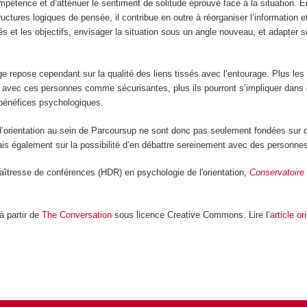
mpétence et d’atténuer le sentiment de solitude éprouvé face à la situation. 
ructures logiques de pensée, il contribue en outre à réorganiser l’information e
ités et les objectifs, envisager la situation sous un angle nouveau, et adapter 
age repose cependant sur la qualité des liens tissés avec l’entourage. Plus le
s avec ces personnes comme sécurisantes, plus ils pourront s’impliquer dans 
s bénéfices psychologiques.
’orientation au sein de Parcoursup ne sont donc pas seulement fondées sur 
is également sur la possibilité d’en débattre sereinement avec des personne
aîtresse de conférences (HDR) en psychologie de l'orientation,
Conservatoire 
 à partir de
The Conversation
sous licence Creative Commons. Lire l’
article or