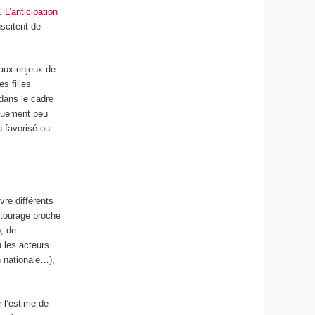
t.
L’anticipation
scitent de
 aux enjeux de
es filles
 dans le cadre
iquement peu
u favorisé ou
re différents
tourage proche
, de
u les acteurs
n nationale…),
r l’estime de