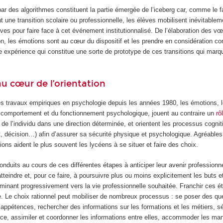
ar des algorithmes constituent la partie émergée de l’iceberg car, comme le fa
une transition scolaire ou professionnelle, les élèves mobilisent inévitable
ves pour faire face à cet événement institutionnalisé. De l’élaboration des v
n, les émotions sont au cœur du dispositif et les prendre en considération co
expérience qui constitue une sorte de prototype de ces transitions qui marqu
u cœur de l’orientation
s travaux empiriques en psychologie depuis les années 1980, les émotions, lo
 comportement et du fonctionnement psychologique, jouent au contraire un
rô
 de l’individu dans une direction déterminée, et orientent les processus cogniti
 décision…) afin d’assurer sa sécurité physique et psychologique. Agréables
ons aident le plus souvent les lycéens à se situer et faire des choix.
onduits au cours de ces différentes étapes à anticiper leur avenir professionne
 atteindre et, pour ce faire, à poursuivre plus ou moins explicitement les buts e
minant progressivement vers la vie professionnelle souhaitée. Franchir ces ét
e. Le choix rationnel peut mobiliser de nombreux processus : se poser des qu
et appétences, rechercher des informations sur les formations et les métiers, s
nce, assimiler et coordonner les informations entre elles, accommoder les ma