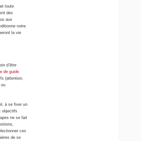
it toute
ment des
œux aux
nditionne notre
eront la vie
in d’être
le de guide
.
fs (attention,
 ou
l, à se fixer un
t objectifs
apes ne se fait
estions,
électionner ces
nières de se