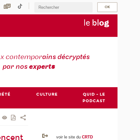
le
bl
o
g
ux contempor
ains décryptés
par nos
expert
s
IÉTÉ
CULTURE
QUID - LE
PODCAST
encent
voir le site du
CRTD