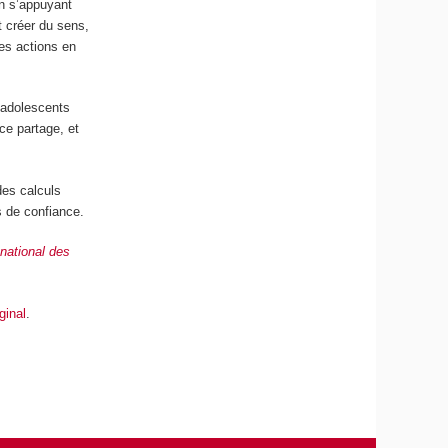
En s’appuyant
t créer du sens,
ses actions en
s adolescents
ce partage, et
des calculs
s de confiance.
national des
iginal
.