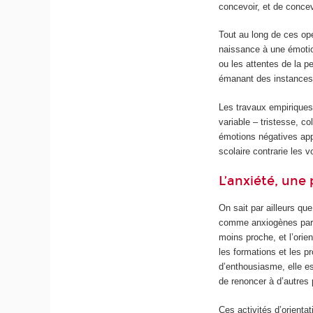
concevoir, et de conce
Tout au long de ces op
naissance à une émotio
ou les attentes de la p
émanant des instances s
Les travaux empiriques
variable – tristesse, col
émotions négatives appa
scolaire contrarie les v
L’anxiété, une 
On sait par ailleurs que
comme anxiogènes par l
moins proche, et l’ori
les formations et les p
d’enthousiasme, elle e
de renoncer à d’autres p
Ces activités d’orienta