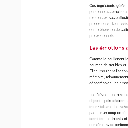
Ces ingrédients gérés p
personne accomplissant 
ressources socioaffecti
propositions d’admissio
compréhension de cette 
professionnelle.
Les émotions a
Comme le soulignent le
sources de troubles du
Elles impulsent l’action
mémoire, raisonnement,
désagréables, les émoti
Les élèves sont ainsi c
objectif qu’ils désirent
intermédiaires les ache
pas sur un coup de têt
identifier ses talents 
dernières avec pertine