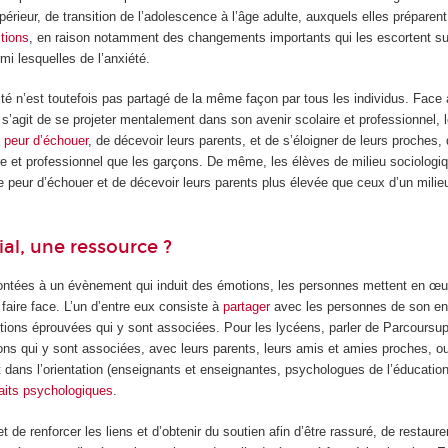
érieur, de transition de l’adolescence à l’âge adulte, auxquels elles préparen
itions
, en raison notamment des changements importants qui les escortent su
rmi lesquelles de l’anxiété.
té n’est toutefois pas partagé de la même façon par tous les individus. Face
’il s’agit de se projeter mentalement dans son avenir scolaire et professionnel, l
e
peur d’échouer
, de décevoir leurs parents, et de s’éloigner de leurs proches,
ire et professionnel que les garçons. De même, les élèves de milieu sociolog
 peur d’échouer et de décevoir leurs parents plus élevée que ceux d’un milie
ial, une ressource ?
rontées à un évènement qui induit des émotions, les personnes mettent en œuv
faire face. L’un d’entre eux consiste à
partager
avec les personnes de son en
tions éprouvées qui y sont associées. Pour les lycéens, parler de Parcoursup
ions qui y sont associées, avec leurs parents, leurs amis et amies proches, o
t dans l’orientation (enseignants et enseignantes, psychologues de l’éducatio
faits psychologiques
.
 de renforcer les liens et d’obtenir du soutien afin d’être rassuré, de restaure