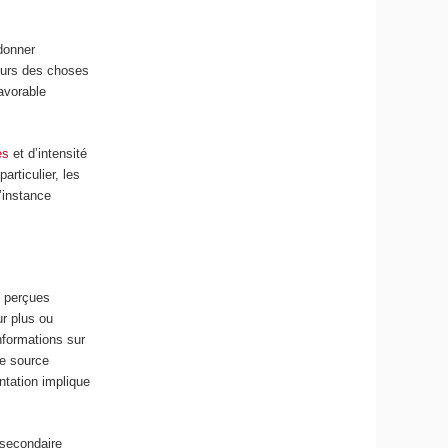
donner
cours des choses
avorable
es
et d’intensité
articulier, les
’instance
e perçues
ur plus ou
nformations sur
re source
ntation implique
 secondaire