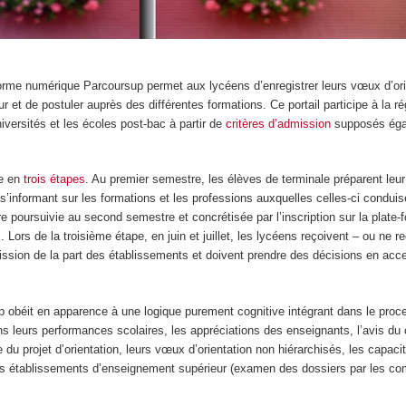
forme numérique Parcoursup permet aux lycéens d’enregistrer leurs vœux d’or
r et de postuler auprès des différentes formations. Ce portail participe à la r
niversités et les écoles post-bac à partir de
critères d’admission
supposés égal
le en
trois étapes
. Au premier semestre, les élèves de terminale préparent leur
 s’informant sur les formations et les professions auxquelles celles-ci conduis
re poursuivie au second semestre et concrétisée par l’inscription sur la plate-f
 Lors de la troisième étape, en juin et juillet, les lycéens reçoivent – ou ne r
ission de la part des établissements et doivent prendre des décisions en acc
up obéit en apparence à une logique purement cognitive intégrant dans le pro
ns leurs performances scolaires, les appréciations des enseignants, l’avis du 
 du projet d’orientation, leurs vœux d’orientation non hiérarchisés, les capaci
es établissements d’enseignement supérieur (examen des dossiers par les c