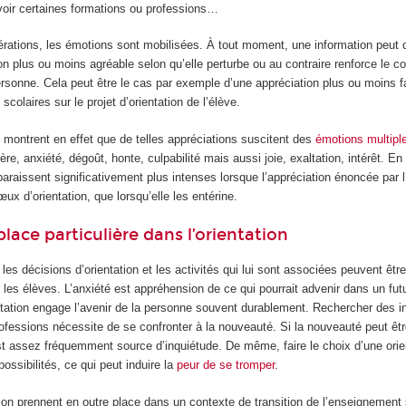
voir certaines formations ou professions…
érations, les émotions sont mobilisées. À tout moment, une information peut 
n plus ou moins agréable selon qu’elle perturbe ou au contraire renforce le 
ersonne. Cela peut être le cas par exemple d’une appréciation plus ou moins f
colaires sur le projet d’orientation de l’élève.
 montrent en effet que de telles appréciations suscitent des
émotions multipl
ère, anxiété, dégoût, honte, culpabilité mais aussi joie, exaltation, intérêt. En p
raissent significativement plus intenses lorsque l’appréciation énoncée par l
œux d’orientation, que lorsqu’elle les entérine.
place particulière dans l’orientation
 les décisions d’orientation et les activités qui lui sont associées peuvent êtr
es élèves. L’anxiété est appréhension de ce qui pourrait advenir dans un fut
entation engage l’avenir de la personne souvent durablement. Rechercher des i
rofessions nécessite de se confronter à la nouveauté. Si la nouveauté peut êt
st assez fréquemment source d’inquiétude. De même, faire le choix d’une orie
ossibilités, ce qui peut induire la
peur de se tromper
.
tion prennent en outre place dans un contexte de transition de l’enseignement