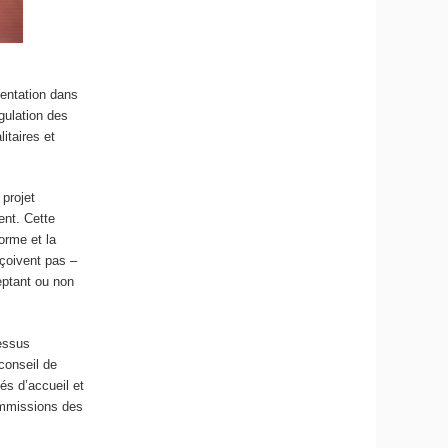
ientation dans
égulation des
itaires et
 projet
ent. Cette
orme et la
eçoivent pas –
eptant ou non
cessus
conseil de
tés d’accueil et
ommissions des