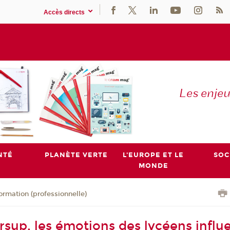
Accès directs
Les enje
NTÉ
PLANÈTE VERTE
L'EUROPE ET LE
SOC
MONDE
ormation (professionnelle)
rsup, les émotions des lycéens influ