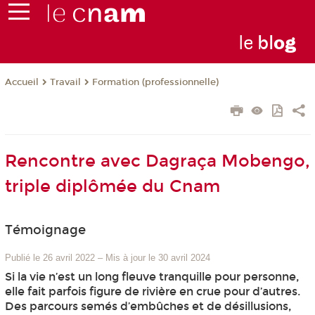
le
bl
o
g
Travail
Formation (professionnelle)
Accueil
Rencontre avec Dagraça Mobengo,
triple diplômée du Cnam
Témoignage
Publié le 26 avril 2022
–
Mis à jour le 30 avril 2024
Si la vie n’est un long fleuve tranquille pour personne,
elle fait parfois figure de rivière en crue pour d’autres.
Des parcours semés d’embûches et de désillusions,