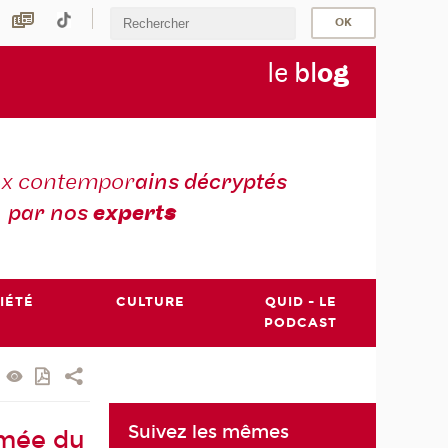
le
bl
o
g
ux contempor
ains décryptés
par nos
expert
s
IÉTÉ
CULTURE
QUID - LE
PODCAST
Suivez les mêmes
ômée du