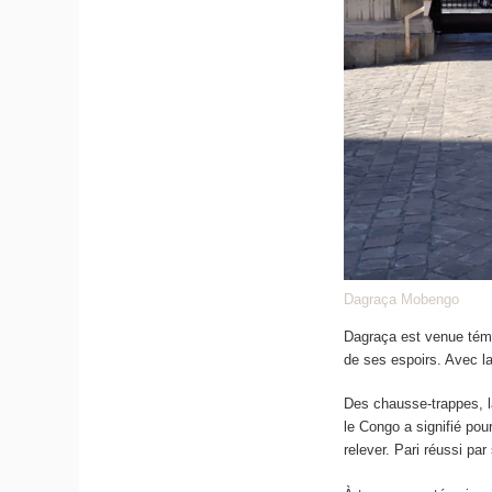
Dagraça Mobengo
Dagraça est venue témo
de ses espoirs. Avec la
Des chausse-trappes, la
le Congo a signifié pou
relever. Pari réussi pa