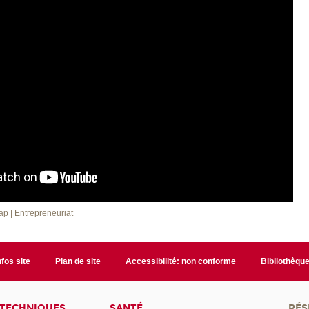
cap
| Entrepreneuriat
nfos site
Plan de site
Accessibilité: non conforme
Bibliothèqu
 TECHNIQUES
SANTÉ
RÉS