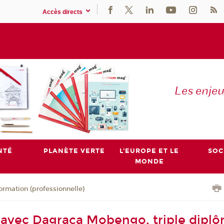
Accès directs
Les enje
NTÉ
PLANÈTE VERTE
L'EUROPE ET LE
SOC
MONDE
ormation (professionnelle)
avec Dagraça Mobengo, triple dipl