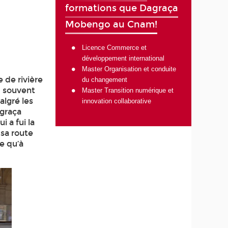
formations que Dagraça
Mobengo au Cnam!
Licence Commerce et
développement international
Master Organisation et conduite
e de rivière
du changement
, souvent
Master Transition numérique et
algré les
innovation collaborative
agraça
 a fui la
sa route
ie qu’à