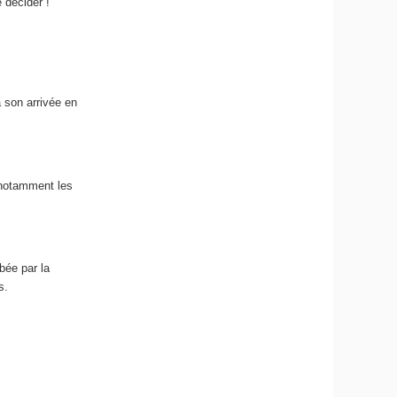
 décider !
 son arrivée en
 notamment les
bée par la
s.