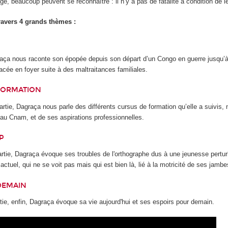
e, beaucoup peuvent se reconnaître : il n’y a pas de fatalité à condition de le
avers 4 grands thèmes :
raça nous raconte son épopée depuis son départ d’un Congo en guerre jusqu’à
lacée en foyer suite à des maltraitances familiales.
FORMATION
rtie, Dagraça nous parle des différents cursus de formation qu’elle a suivis,
 au Cnam, et de ses aspirations professionnelles.
P
artie, Dagraça évoque ses troubles de l'orthographe dus à une jeunesse pertur
actuel, qui ne se voit pas mais qui est bien là, lié à la motricité de ses jambe
DEMAIN
tie, enfin, Dagraça évoque sa vie aujourd'hui et ses espoirs pour demain.