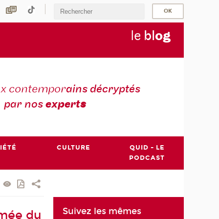
le
bl
o
g
ux contempor
ains décryptés
par nos
expert
s
IÉTÉ
CULTURE
QUID - LE
PODCAST
Suivez les mêmes
ômée du