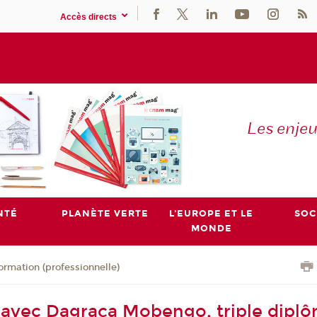
Accès directs
Les enje
NTÉ
PLANÈTE VERTE
L'EUROPE ET LE
SOC
MONDE
ormation (professionnelle)
avec Dagraça Mobengo, triple dipl