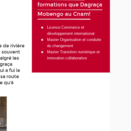
formations que Dagraça
Mobengo au Cnam!
Licence Commerce et
développement international
Master Organisation et conduite
e de rivière
du changement
, souvent
Master Transition numérique et
algré les
innovation collaborative
agraça
 a fui la
sa route
ie qu’à