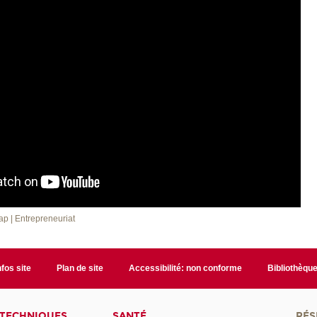
cap
| Entrepreneuriat
nfos site
Plan de site
Accessibilité: non conforme
Bibliothèqu
 TECHNIQUES
SANTÉ
RÉS