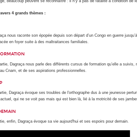
e, beaucoup peuvent se reconnaître : il n’y a pas de fatalité à condition de le
avers 4 grands thèmes :
raça nous raconte son épopée depuis son départ d’un Congo en guerre jusqu’à
lacée en foyer suite à des maltraitances familiales.
FORMATION
rtie, Dagraça nous parle des différents cursus de formation qu’elle a suivis,
 au Cnam, et de ses aspirations professionnelles.
P
artie, Dagraça évoque ses troubles de l'orthographe dus à une jeunesse pertur
actuel, qui ne se voit pas mais qui est bien là, lié à la motricité de ses jambe
DEMAIN
tie, enfin, Dagraça évoque sa vie aujourd'hui et ses espoirs pour demain.