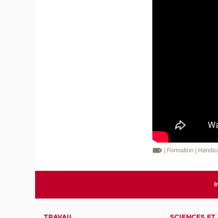
| Formation
| Handi
I
TRAVAIL
SCIENCES ET