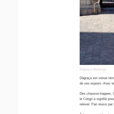
Dagraça Mobengo
Dagraça est venue témo
de ses espoirs. Avec la
Des chausse-trappes, la
le Congo a signifié pou
relever. Pari réussi pa