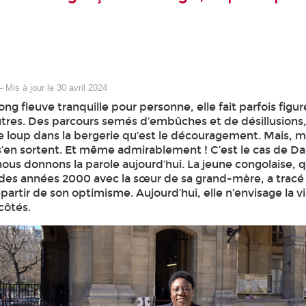
–
Mis à jour le 30 avril 2024
 long fleuve tranquille pour personne, elle fait parfois figur
utres. Des parcours semés d’embûches et de désillusions
 loup dans la bergerie qu’est le découragement. Mais, m
 s’en sortent. Et même admirablement ! C’est le cas de D
us donnons la parole aujourd’hui. La jeune congolaise, qui
des années 2000 avec la sœur de sa grand-mère, a tracé 
partir de son optimisme. Aujourd’hui, elle n’envisage la v
côtés.