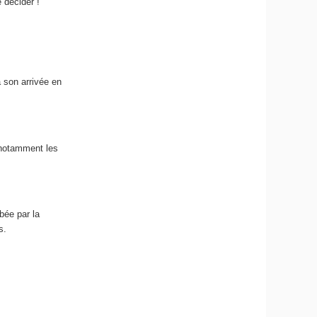
 décider !
 son arrivée en
 notamment les
bée par la
s.