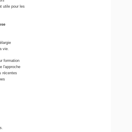
urs
 utile pour les
ose
élargie
a vie.
ur formation
e l'approche
us récentes
ches
s.