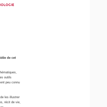
HOLOGIE
idée de cet
thématiques,
es outils
ement peu connu
e les illustrer
, récit de vie,