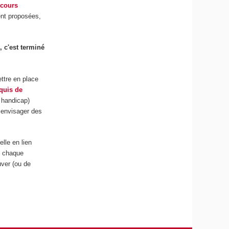
rcours
nt proposées,
 c'est terminé
ettre en place
cquis de
, handicap)
 envisager des
lle en lien
s, chaque
uver (ou de