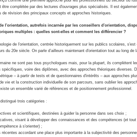
onçu comme une première approche pour les professionnels du secteur ou fut
t être complétée par des lectures d'ouvrages plus spécialisés. Il est également
 de révision des principaux concepts et approches historiques.
e l'orientation, autrefois incarnée par les conseillers d'orientation, disp
riques multiples : quelles sont-elles et comment les différencier ?
logie de l'orientation, centrée historiquement sur les publics scolaires, s'est 
s du 20e siècle. On parle d’ailleurs maintenant d'orientation tout au long de l
maine ne sont pas tous psychologues mais, pour la plupart, ils complètent le
es spécifiques, voire des diplômes, avec des approches théoriques diverses. D
trique – à partir de tests et de questionnaires d'intérêts – aux approches pl
 de vie et la construction individuelle de son parcours, sans oublier les appro
existe un ensemble varié de références et de positionnement professionnel.
distingué trois catégories :
ctives et scientifiques, destinées à guider la personne dans ses choix ;
catives, visant à développer des connaissances et des compétences (et tout
ompétence à s'orienter) ;
 récentes accordant une place plus importante à la subjectivité des personne