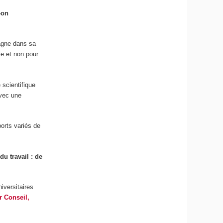
-on
agne dans sa
le et non pour
 scientifique
avec une
ports variés de
u travail : de
iversitaires
r Conseil,