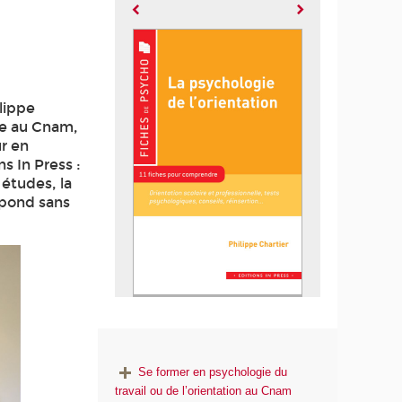
lippe
le au Cnam,
ur en
s In Press :
 études, la
répond sans
Se former en psychologie du
travail ou de l’orientation au Cnam