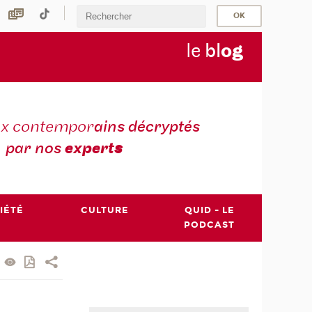
le
bl
o
g
ux contempor
ains décryptés
par nos
expert
s
IÉTÉ
CULTURE
QUID - LE
PODCAST