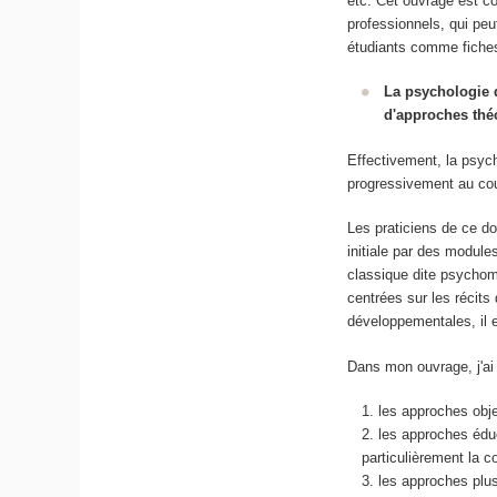
etc. Cet ouvrage est c
professionnels, qui peu
étudiants comme fiches
La psychologie d
d'approches théo
Effectivement, la psycho
progressivement au cour
Les praticiens de ce do
initiale par des modul
classique dite psychomé
centrées sur les récits
développementales, il 
Dans mon ouvrage, j'ai 
les approches obje
les approches édu
particulièrement la c
les approches plus