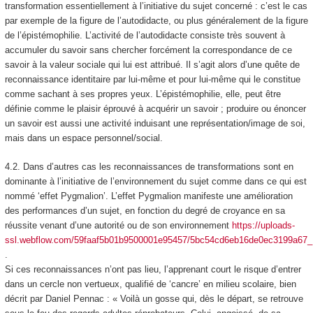
transformation essentiellement à l’initiative du sujet concerné
: c’est le cas
par exemple de la figure de l’
autodidacte,
ou plus généralement de la figure
de l’
épistémophilie.
L’activité de l’autodidacte consiste très souvent à
accumuler du savoir sans chercher forcément la correspondance de ce
savoir à la valeur sociale qui lui est attribué. Il s’agit alors d’une quête de
reconnaissance identitaire par lui-même et pour lui-même qui le constitue
comme sachant à ses propres yeux. L’épistémophilie, elle, peut être
définie comme le
plaisir éprouvé à acquérir un savoir ; produire ou énoncer
un savoir est aussi une activité induisant une représentation/image de soi
,
mais dans un espace personnel/social.
4.2.
Dans d’autres cas les reconnaissances de transformations sont en
dominante à l’initiative de l’environnement du sujet
comme dans ce qui est
nommé ‘effet Pygmalion’. L’effet Pygmalion manifeste une amélioration
des performances d’un sujet, en fonction du degré de croyance en sa
réussite venant d’une autorité ou de son environnement
https://uploads-
ssl.webflow.com/59faaf5b01b9500001e95457/5bc54cd6eb16de0ec3199
.
Si ces reconnaissances n’ont pas lieu, l’apprenant court le risque d’entrer
dans un cercle non vertueux, qualifié de ‘cancre’ en milieu scolaire, bien
décrit par Daniel Pennac : « Voilà un gosse qui, dès le départ, se retrouve