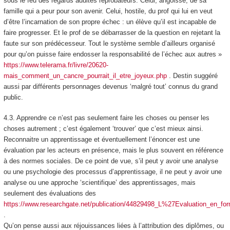
sous le feu des regards adultes réprobateurs. Celui, angoissé, de sa
famille qui a peur pour son avenir. Celui, hostile, du prof qui lui en veut
d’être l’incarnation de son propre échec : un élève qu’il est incapable de
faire progresser. Et le prof de se débarrasser de la question en rejetant la
faute sur son prédécesseur. Tout le système semble d’ailleurs organisé
pour qu’on puisse faire endosser la responsabilité de l’échec aux autres »
https://www.telerama.fr/livre/20620-
mais_comment_un_cancre_pourrait_il_etre_joyeux.php
. Destin suggéré
aussi par différents personnages devenus ‘malgré tout’ connus du grand
public.
4.3.
Apprendre ce n’est pas seulement faire les choses ou penser les
choses autrement ; c’est également ‘trouver’ que c’est mieux ainsi
.
Reconnaitre un apprentissage et éventuellement l’énoncer est une
évaluation par les acteurs en présence, mais le plus souvent en référence
à des normes sociales. De ce point de vue, s’il peut y avoir une analyse
ou une psychologie des processus d’apprentissage, il ne peut y avoir une
analyse ou une approche ‘scientifique’ des apprentissages, mais
seulement des évaluations des
https://www.researchgate.net/publication/44829498_L%27Evaluation_en_for
.
Qu’on pense aussi aux réjouissances liées à l’attribution des diplômes, ou