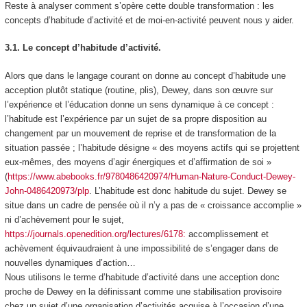
Reste à analyser comment s’opère cette double transformation : les
concepts
d’habitude d’activité
et de
moi-en-activité
peuvent nous y aider.
3.1. Le concept d’habitude d’activité.
Alors que dans le langage courant on donne au concept d’habitude une
acception plutôt statique (routine, plis), Dewey, dans son œuvre sur
l’expérience et l’éducation donne un sens
dynamique
à ce concept :
l’habitude est
l’expérience par un sujet de sa propre disposition au
changement par un mouvement de reprise et de transformation de la
situation passée
; l’habitude désigne « des moyens actifs qui se projettent
eux-mêmes, des moyens d’agir énergiques et d’affirmation de soi »
(
https://www.abebooks.fr/9780486420974/Human-Nature-Conduct-Dewey-
John-0486420973/plp
. L’habitude est donc habitude du sujet. Dewey se
situe dans un cadre de pensée où il n’y a pas de « croissance accomplie »
ni d’achèvement pour le sujet,
https://journals.openedition.org/lectures/6178:
accomplissement et
achèvement équivaudraient à une impossibilité de s’engager dans de
nouvelles dynamiques d’action…
Nous utilisons le terme d’
habitude d’activité
dans une acception donc
proche de Dewey en la définissant comme une
stabilisation provisoire
chez un sujet d’une organisation d’activités acquise à l’occasion d’une