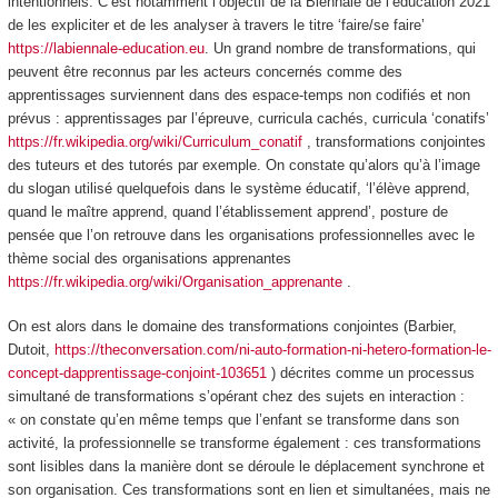
intentionnels. C’est notamment l’objectif de la Biennale de l’éducation 2021
de les expliciter et de les analyser à travers le titre ‘faire/se faire’
https://labiennale-education.eu
. Un grand nombre de transformations, qui
peuvent être reconnus par les acteurs concernés comme des
apprentissages surviennent dans des espace-temps non codifiés et non
prévus : apprentissages par l’épreuve, curricula cachés, curricula ‘conatifs’
https://fr.wikipedia.org/wiki/Curriculum_conatif
, transformations conjointes
des tuteurs et des tutorés par exemple. On constate qu’alors qu’à l’image
du slogan utilisé quelquefois dans le système éducatif, ‘l’élève apprend,
quand le maître apprend, quand l’établissement apprend’, posture de
pensée que l’on retrouve dans les organisations professionnelles avec le
thème social des organisations apprenantes
https://fr.wikipedia.org/wiki/Organisation_apprenante
.
On est alors dans le domaine des
transformations conjointes
(Barbier,
Dutoit,
https://theconversation.com/ni-auto-formation-ni-hetero-formation-le-
concept-dapprentissage-conjoint-103651
) décrites comme un processus
simultané de transformations s’opérant chez des sujets en interaction :
« on constate qu’en même temps que l’enfant se transforme dans son
activité, la professionnelle se transforme également : ces transformations
sont lisibles dans la manière dont se déroule le déplacement synchrone et
son organisation. Ces transformations sont en lien et simultanées, mais ne