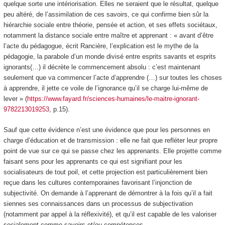
quelque sorte une intériorisation. Elles ne seraient que le résultat, quelque
peu altéré, de l’assimilation de ces savoirs, ce qui confirme bien sûr la
hiérarchie sociale entre théorie, pensée et action, et ses effets sociétaux,
notamment la distance sociale entre maître et apprenant : « avant d’être
l’acte du pédagogue, écrit Rancière, l’explication est le mythe de la
pédagogie, la parabole d’un monde divisé entre esprits savants et esprits
ignorants(…) il décrète le commencement absolu : c’est maintenant
seulement que va commencer l’acte d’apprendre (…) sur toutes les choses
à apprendre, il jette ce voile de l’ignorance qu’il se charge lui-même de
lever » (
https://www.fayard.fr/sciences-humaines/le-maitre-ignorant-
9782213019253
, p.15).
Sauf que cette évidence n’est une évidence que pour les personnes en
charge d’éducation et de transmission : elle ne fait que refléter leur propre
point de vue sur ce qui se passe chez les apprenants. Elle projette comme
faisant sens
pour les apprenants ce qui est
signifiant
pour les
socialisateurs de tout poil, et cette projection est particulièrement bien
reçue dans les cultures contemporaines favorisant l’injonction de
subjectivité. On demande à l’apprenant de démontrer à la fois qu’il a fait
siennes ses connaissances dans un processus de subjectivation
(notamment par appel à la réflexivité), et qu’il est capable de les
valoriser
socialement
comme savoirs et/ou compétences.