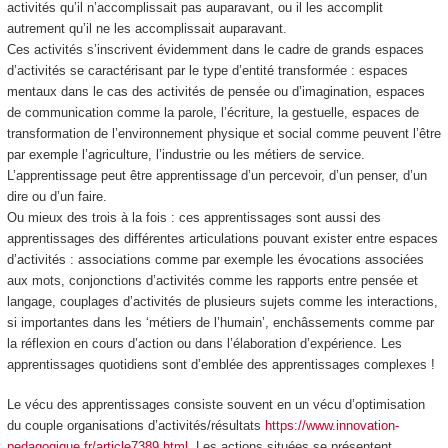
activités qu’il n’accomplissait pas auparavant, ou il les accomplit
autrement
qu’il ne les accomplissait auparavant.
Ces activités s’inscrivent évidemment dans le cadre de
grands espaces
d’activités
se caractérisant par le type d’entité transformée : espaces
mentaux
dans le cas des activités de pensée ou d’imagination, espaces
de
communication
comme la parole, l’écriture, la gestuelle, espaces de
transformation de l’environnement
physique et social comme peuvent l’être
par exemple l’agriculture, l’industrie ou les métiers de service.
L’apprentissage peut être
apprentissage d’un percevoir, d’un penser, d’un
dire ou d’un faire.
Ou mieux des trois à la fois : ces apprentissages sont aussi des
apprentissages des différentes
articulations
pouvant exister entre espaces
d’activités :
associations
comme par exemple les évocations associées
aux mots,
conjonctions
d’activités comme les rapports entre pensée et
langage,
couplages
d’activités de plusieurs sujets comme les interactions,
si importantes dans les ‘métiers de l’humain’,
enchâssements
comme par
la réflexion en cours d’action ou dans l’élaboration d’expérience. Les
apprentissages quotidiens sont d’emblée des apprentissages complexes !
Le vécu des apprentissages consiste souvent en un vécu d’
optimisation
du couple organisations d’activités/résultats
https://www.innovation-
pedagogique.fr/article7389.html
. Les actions situées se présentent