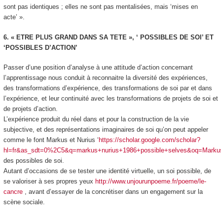
sont pas identiques ; elles ne sont pas mentalisées, mais ‘mises en
acte’ ».
6. « ETRE PLUS GRAND DANS SA TETE », ‘ POSSIBLES DE SOI’ ET
‘POSSIBLES D’ACTION’
Passer d’une position d’analyse à une attitude d’action concernant
l’apprentissage nous conduit à reconnaitre la diversité des expériences,
des transformations d’expérience, des transformations de soi par et dans
l’expérience, et leur continuité avec les transformations de projets de soi et
de projets d’action.
L’expérience produit du réel dans et pour la construction de la vie
subjective,
et des
représentations
imaginaires de
soi
qu’on peut appeler
comme le font Markus et Nurius ‘
https://scholar.google.com/scholar?
hl=fr&as_sdt=0%2C5&q=markus+nurius+1986+possible+selves&oq=Mar
des possibles de soi.
Autant d’occasions de se tester une identité virtuelle, un
soi possible
, de
se valoriser à ses propres yeux
http://www.unjourunpoeme.fr/poeme/le-
cancre
, avant d’essayer de la concrétiser dans un
engagement
sur la
scène sociale.