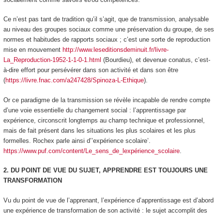
Ce n’est pas tant de tradition qu’il s’agit, que de
transmission
, analysable
au niveau des groupes sociaux comme une préservation du groupe, de ses
normes et habitudes de rapports sociaux ; c’est une sorte de
reproduction
mise en mouvement
http://www.leseditionsdeminuit.fr/livre-
La_Reproduction-1952-1-1-0-1.html
(Bourdieu), et devenue
conatus,
c’est-
à-dire effort pour persévérer dans son activité et dans son être
(
https://livre.fnac.com/a247428/Spinoza-L-Ethique
).
Or ce paradigme de la transmission se révèle incapable de rendre compte
d’une voie essentielle du changement social : l’apprentissage par
expérience, circonscrit longtemps au champ technique et professionnel,
mais de fait présent dans les situations les plus scolaires et les plus
formelles. Rochex parle ainsi d’’expérience scolaire’.
https://www.puf.com/content/Le_sens_de_lexpérience_scolaire
.
2. DU POINT DE VUE DU SUJET, APPRENDRE EST TOUJOURS UNE
TRANSFORMATION
Vu du point de vue de l’apprenant, l’expérience d’apprentissage est d’abord
une expérience de
transformation de son activité
: le sujet accomplit des