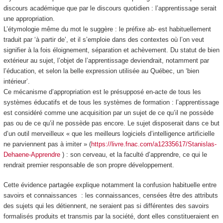
discours académique que par le discours quotidien : l’apprentissage serait
une
appropriation
.
L’étymologie même du mot le suggère : le préfixe ab- est habituellement
traduit par ‘à partir de’, et il s’emploie dans des contextes où l’on veut
signifier à la fois
éloignement, séparation et achèvement
. Du statut de bien
extérieur au sujet, l’objet de l’apprentissage deviendrait, notamment par
l’éducation, et selon la belle expression utilisée au Québec, un ‘bien
intérieur’.
Ce mécanisme d’appropriation est le présupposé en-acte de tous les
systèmes éducatifs et de tous les systèmes de formation : l’apprentissage
est considéré comme une acquisition par un sujet de ce qu’il ne possède
pas ou de ce qu’il ne possède pas encore. Le sujet disposerait dans ce but
d’un outil merveilleux « que les meilleurs logiciels d’intelligence artificielle
ne parviennent pas à imiter » (
https://livre.fnac.com/a12335617/Stanislas-
Dehaene-Apprendre
) : son cerveau, et la faculté d’apprendre,
ce qui le
rendrait premier responsable de son propre développement
.
Cette évidence partagée explique notamment
la confusion habituelle entre
savoirs et connaissances
: les connaissances, censées être des
attributs
des sujets qui les détiennent, ne seraient pas si différentes des savoirs
formalisés produits et transmis par
la société
, dont elles constitueraient en