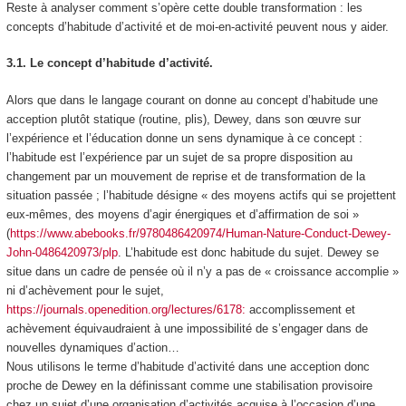
Reste à analyser comment s’opère cette double transformation : les
concepts
d’habitude d’activité
et de
moi-en-activité
peuvent nous y aider.
3.1. Le concept d’habitude d’activité.
Alors que dans le langage courant on donne au concept d’habitude une
acception plutôt statique (routine, plis), Dewey, dans son œuvre sur
l’expérience et l’éducation donne un sens
dynamique
à ce concept :
l’habitude est
l’expérience par un sujet de sa propre disposition au
changement par un mouvement de reprise et de transformation de la
situation passée
; l’habitude désigne « des moyens actifs qui se projettent
eux-mêmes, des moyens d’agir énergiques et d’affirmation de soi »
(
https://www.abebooks.fr/9780486420974/Human-Nature-Conduct-Dewey-
John-0486420973/plp
. L’habitude est donc habitude du sujet. Dewey se
situe dans un cadre de pensée où il n’y a pas de « croissance accomplie »
ni d’achèvement pour le sujet,
https://journals.openedition.org/lectures/6178:
accomplissement et
achèvement équivaudraient à une impossibilité de s’engager dans de
nouvelles dynamiques d’action…
Nous utilisons le terme d’
habitude d’activité
dans une acception donc
proche de Dewey en la définissant comme une
stabilisation provisoire
chez un sujet d’une organisation d’activités acquise à l’occasion d’une