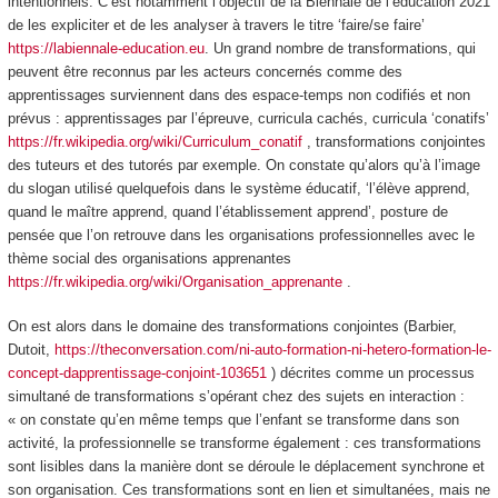
intentionnels. C’est notamment l’objectif de la Biennale de l’éducation 2021
de les expliciter et de les analyser à travers le titre ‘faire/se faire’
https://labiennale-education.eu
. Un grand nombre de transformations, qui
peuvent être reconnus par les acteurs concernés comme des
apprentissages surviennent dans des espace-temps non codifiés et non
prévus : apprentissages par l’épreuve, curricula cachés, curricula ‘conatifs’
https://fr.wikipedia.org/wiki/Curriculum_conatif
, transformations conjointes
des tuteurs et des tutorés par exemple. On constate qu’alors qu’à l’image
du slogan utilisé quelquefois dans le système éducatif, ‘l’élève apprend,
quand le maître apprend, quand l’établissement apprend’, posture de
pensée que l’on retrouve dans les organisations professionnelles avec le
thème social des organisations apprenantes
https://fr.wikipedia.org/wiki/Organisation_apprenante
.
On est alors dans le domaine des
transformations conjointes
(Barbier,
Dutoit,
https://theconversation.com/ni-auto-formation-ni-hetero-formation-le-
concept-dapprentissage-conjoint-103651
) décrites comme un processus
simultané de transformations s’opérant chez des sujets en interaction :
« on constate qu’en même temps que l’enfant se transforme dans son
activité, la professionnelle se transforme également : ces transformations
sont lisibles dans la manière dont se déroule le déplacement synchrone et
son organisation. Ces transformations sont en lien et simultanées, mais ne