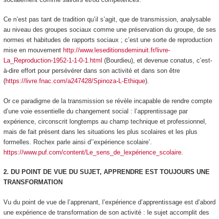
Ce n’est pas tant de tradition qu’il s’agit, que de
transmission
, analysable
au niveau des groupes sociaux comme une préservation du groupe, de ses
normes et habitudes de rapports sociaux ; c’est une sorte de
reproduction
mise en mouvement
http://www.leseditionsdeminuit.fr/livre-
La_Reproduction-1952-1-1-0-1.html
(Bourdieu), et devenue
conatus,
c’est-
à-dire effort pour persévérer dans son activité et dans son être
(
https://livre.fnac.com/a247428/Spinoza-L-Ethique
).
Or ce paradigme de la transmission se révèle incapable de rendre compte
d’une voie essentielle du changement social : l’apprentissage par
expérience, circonscrit longtemps au champ technique et professionnel,
mais de fait présent dans les situations les plus scolaires et les plus
formelles. Rochex parle ainsi d’’expérience scolaire’.
https://www.puf.com/content/Le_sens_de_lexpérience_scolaire
.
2. DU POINT DE VUE DU SUJET, APPRENDRE EST TOUJOURS UNE
TRANSFORMATION
Vu du point de vue de l’apprenant, l’expérience d’apprentissage est d’abord
une expérience de
transformation de son activité
: le sujet accomplit des