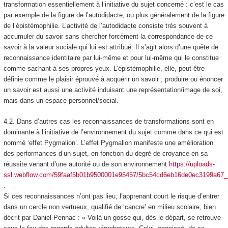
transformation essentiellement à l’initiative du sujet concerné
: c’est le cas
par exemple de la figure de l’
autodidacte,
ou plus généralement de la figure
de l’
épistémophilie.
L’activité de l’autodidacte consiste très souvent à
accumuler du savoir sans chercher forcément la correspondance de ce
savoir à la valeur sociale qui lui est attribué. Il s’agit alors d’une quête de
reconnaissance identitaire par lui-même et pour lui-même qui le constitue
comme sachant à ses propres yeux. L’épistémophilie, elle, peut être
définie comme le
plaisir éprouvé à acquérir un savoir ; produire ou énoncer
un savoir est aussi une activité induisant une représentation/image de soi
,
mais dans un espace personnel/social.
4.2.
Dans d’autres cas les reconnaissances de transformations sont en
dominante à l’initiative de l’environnement du sujet
comme dans ce qui est
nommé ‘effet Pygmalion’. L’effet Pygmalion manifeste une amélioration
des performances d’un sujet, en fonction du degré de croyance en sa
réussite venant d’une autorité ou de son environnement
https://uploads-
ssl.webflow.com/59faaf5b01b9500001e95457/5bc54cd6eb16de0ec3199
.
Si ces reconnaissances n’ont pas lieu, l’apprenant court le risque d’entrer
dans un cercle non vertueux, qualifié de ‘cancre’ en milieu scolaire, bien
décrit par Daniel Pennac : « Voilà un gosse qui, dès le départ, se retrouve