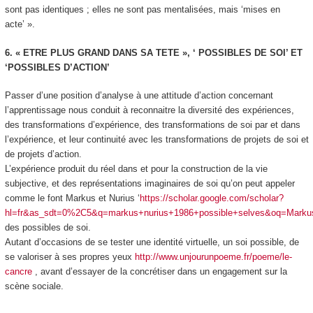
sont pas identiques ; elles ne sont pas mentalisées, mais ‘mises en
acte’ ».
6. « ETRE PLUS GRAND DANS SA TETE », ‘ POSSIBLES DE SOI’ ET
‘POSSIBLES D’ACTION’
Passer d’une position d’analyse à une attitude d’action concernant
l’apprentissage nous conduit à reconnaitre la diversité des expériences,
des transformations d’expérience, des transformations de soi par et dans
l’expérience, et leur continuité avec les transformations de projets de soi et
de projets d’action.
L’expérience produit du réel dans et pour la construction de la vie
subjective,
et des
représentations
imaginaires de
soi
qu’on peut appeler
comme le font Markus et Nurius ‘
https://scholar.google.com/scholar?
hl=fr&as_sdt=0%2C5&q=markus+nurius+1986+possible+selves&oq=Mar
des possibles de soi.
Autant d’occasions de se tester une identité virtuelle, un
soi possible
, de
se valoriser à ses propres yeux
http://www.unjourunpoeme.fr/poeme/le-
cancre
, avant d’essayer de la concrétiser dans un
engagement
sur la
scène sociale.