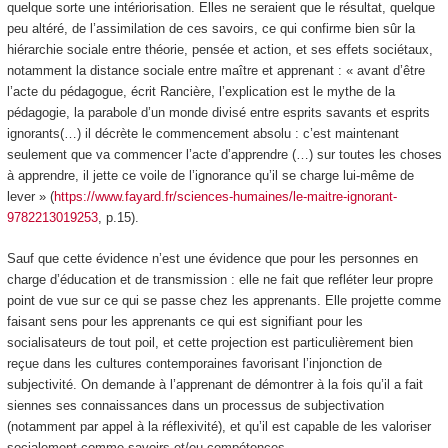
quelque sorte une intériorisation. Elles ne seraient que le résultat, quelque
peu altéré, de l’assimilation de ces savoirs, ce qui confirme bien sûr la
hiérarchie sociale entre théorie, pensée et action, et ses effets sociétaux,
notamment la distance sociale entre maître et apprenant : « avant d’être
l’acte du pédagogue, écrit Rancière, l’explication est le mythe de la
pédagogie, la parabole d’un monde divisé entre esprits savants et esprits
ignorants(…) il décrète le commencement absolu : c’est maintenant
seulement que va commencer l’acte d’apprendre (…) sur toutes les choses
à apprendre, il jette ce voile de l’ignorance qu’il se charge lui-même de
lever » (
https://www.fayard.fr/sciences-humaines/le-maitre-ignorant-
9782213019253
, p.15).
Sauf que cette évidence n’est une évidence que pour les personnes en
charge d’éducation et de transmission : elle ne fait que refléter leur propre
point de vue sur ce qui se passe chez les apprenants. Elle projette comme
faisant sens
pour les apprenants ce qui est
signifiant
pour les
socialisateurs de tout poil, et cette projection est particulièrement bien
reçue dans les cultures contemporaines favorisant l’injonction de
subjectivité. On demande à l’apprenant de démontrer à la fois qu’il a fait
siennes ses connaissances dans un processus de subjectivation
(notamment par appel à la réflexivité), et qu’il est capable de les
valoriser
socialement
comme savoirs et/ou compétences.