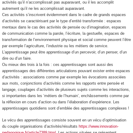
activités qu’il n’accomplissait pas auparavant, ou il les accomplit
autrement
qu’il ne les accomplissait auparavant.
Ces activités s’inscrivent évidemment dans le cadre de
grands espaces
d’activités
se caractérisant par le type d’entité transformée : espaces
mentaux
dans le cas des activités de pensée ou d’imagination, espaces
de
communication
comme la parole, l’écriture, la gestuelle, espaces de
transformation de l’environnement
physique et social comme peuvent l’être
par exemple l’agriculture, l’industrie ou les métiers de service.
L’apprentissage peut être
apprentissage d’un percevoir, d’un penser, d’un
dire ou d’un faire.
Ou mieux des trois à la fois : ces apprentissages sont aussi des
apprentissages des différentes
articulations
pouvant exister entre espaces
d’activités :
associations
comme par exemple les évocations associées
aux mots,
conjonctions
d’activités comme les rapports entre pensée et
langage,
couplages
d’activités de plusieurs sujets comme les interactions,
si importantes dans les ‘métiers de l’humain’,
enchâssements
comme par
la réflexion en cours d’action ou dans l’élaboration d’expérience. Les
apprentissages quotidiens sont d’emblée des apprentissages complexes !
Le vécu des apprentissages consiste souvent en un vécu d’
optimisation
du couple organisations d’activités/résultats
https://www.innovation-
pedagogique.fr/article7389.html
. Les actions situées se présentent