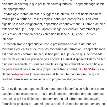
discours académique que par le discours quotidien : l’apprentissage serait
une
appropriation
.
L’étymologie même du mot le suggère : le préfixe ab- est habituellement
traduit par ‘à partir de’, et il s’emploie dans des contextes où l’on veut
signifier à la fois
éloignement, séparation et achèvement
. Du statut de bien
extérieur au sujet, l’objet de l’apprentissage deviendrait, notamment par
l’éducation, et selon la belle expression utilisée au Québec, un ‘bien
intérieur’.
Ce mécanisme d’appropriation est le présupposé en-acte de tous les
systèmes éducatifs et de tous les systèmes de formation : l’apprentissage
est considéré comme une acquisition par un sujet de ce qu’il ne possède
pas ou de ce qu’il ne possède pas encore. Le sujet disposerait dans ce but
d’un outil merveilleux « que les meilleurs logiciels d’intelligence artificielle
ne parviennent pas à imiter » (
https://livre.fnac.com/a12335617/Stanislas-
Dehaene-Apprendre
) : son cerveau, et la faculté d’apprendre,
ce qui le
rendrait premier responsable de son propre développement
.
Cette évidence partagée explique notamment
la confusion habituelle entre
savoirs et connaissances
: les connaissances, censées être des
attributs
des sujets qui les détiennent, ne seraient pas si différentes des savoirs
formalisés produits et transmis par
la société
, dont elles constitueraient en