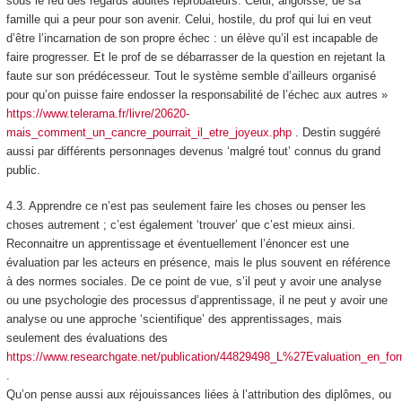
sous le feu des regards adultes réprobateurs. Celui, angoissé, de sa
famille qui a peur pour son avenir. Celui, hostile, du prof qui lui en veut
d’être l’incarnation de son propre échec : un élève qu’il est incapable de
faire progresser. Et le prof de se débarrasser de la question en rejetant la
faute sur son prédécesseur. Tout le système semble d’ailleurs organisé
pour qu’on puisse faire endosser la responsabilité de l’échec aux autres »
https://www.telerama.fr/livre/20620-
mais_comment_un_cancre_pourrait_il_etre_joyeux.php
. Destin suggéré
aussi par différents personnages devenus ‘malgré tout’ connus du grand
public.
4.3.
Apprendre ce n’est pas seulement faire les choses ou penser les
choses autrement ; c’est également ‘trouver’ que c’est mieux ainsi
.
Reconnaitre un apprentissage et éventuellement l’énoncer est une
évaluation par les acteurs en présence, mais le plus souvent en référence
à des normes sociales. De ce point de vue, s’il peut y avoir une analyse
ou une psychologie des processus d’apprentissage, il ne peut y avoir une
analyse ou une approche ‘scientifique’ des apprentissages, mais
seulement des évaluations des
https://www.researchgate.net/publication/44829498_L%27Evaluation_en_for
.
Qu’on pense aussi aux réjouissances liées à l’attribution des diplômes, ou