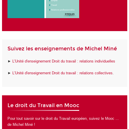
Suivez les enseignements de Michel Miné
►
L'Unité d'enseignement Droit du travail : relations individuelles
►
L'Unité d'enseignement Droit du travail : relations collectives
.
Le droit du Travail en Mooc
Pour tout savoir sur le droit du Travail européen, suivez
le Mooc ...
de Michel Miné
!