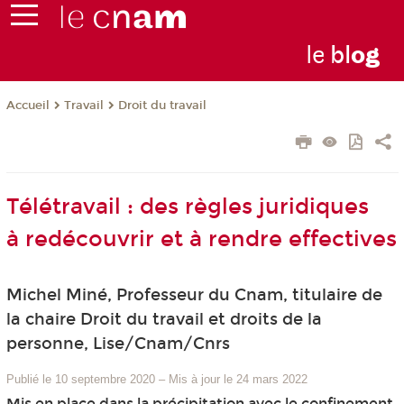
le
bl
o
g
Travail
Droit du travail
Accueil
Télétravail : des règles juridiques
à redécouvrir et à rendre effectives
Michel Miné, Professeur du Cnam, titulaire de
la chaire Droit du travail et droits de la
personne, Lise/Cnam/Cnrs
Publié le 10 septembre 2020
–
Mis à jour le 24 mars 2022
Mis en place dans la précipitation avec le confinement