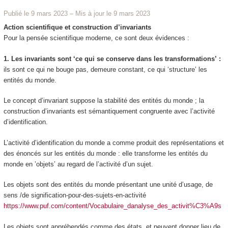
Publié le 9 mars 2023
–
Mis à jour le 9 mars 2023
Action scientifique et construction d’invariants
Pour la pensée scientifique moderne, ce sont deux évidences :
1. Les invariants sont ‘ce qui se conserve dans les transformations’ :
ils sont ce qui ne bouge pas, demeure constant, ce qui ‘structure’ les
entités du monde.
Le concept d’invariant suppose la
stabilité
des entités du monde ; la
construction d’invariants est sémantiquement congruente avec
l’activité
d’identification
.
L’activité d’identification du monde a comme produit des représentations et
des énoncés sur les entités du monde :
elle transforme les entités du
monde en
’objets’ au regard de l’activité d’un sujet
.
Les objets sont des entités du monde présentant une unité d’usage, de
sens /de signification-pour-des-sujets-en-activité
https://www.puf.com/content/Vocabulaire_danalyse_des_activit%C3%A9s
Les objets sont appréhendés comme des
états
, et peuvent donner lieu de