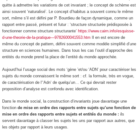
quitte à admettre les
variations de cet invariant
; le concept de schème est
ainsi souvent ‘naturalisé’. Le concept d’habitus a souvent connu le même
sort, même s’il est défini par P. Bourdieu de façon dynamique, comme un
rapport entre passé, présent et futur : ‘structure structurée prédisposée à
fonctionner comme structure structurante’
https://www.cairn.info/esquisse-
d-une-theorie-de-la-pratique—9782600041553.htm
Il en est encore de
même du concept de pattern, défini souvent comme modèle simplifié d’une
structure en sciences humaines. Dans tous les cas
l’outil d’approche
des
entités du monde
prend la place de l’entité du monde approchée.
Aujourd’hui l’usage social des mots ‘gène ’et/ou ‘ADN’ pour caractériser les
sujets du monde
connaissent le même sort : cf. la formule, très en vogue,
de caractérisation de l’‘Adn’ de quelqu’un… Ce qui devrait rester
proposition d’analyse est confondu avec identification.
Dans le monde social, la construction d’invariants joue davantage une
fonction
de mise en ordre des rapports entre sujets qu’une fonction de
mise en ordre des rapports entre sujets et entités du monde :
ils
servent davantage à classer les sujets les uns par rapport aux autres, que
les objets par rapport à leurs usages.