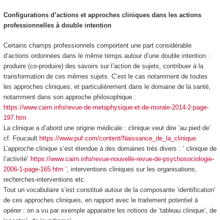
Configurations d’actions et approches cliniques dans les actions
professionnelles à double intention
Certains champs professionnels comportent une part considérable
d’actions
ordonnées dans le même temps autour d’une double intention
:
produire
(co-produire)
des savoirs
sur l’action de sujets,
contribuer à la
transformation
de ces mêmes sujets. C’est le cas notamment de toutes
les approches
cliniques
, et particulièrement dans le domaine de la santé,
notamment dans son approche philosophique :
https://www.cairn.info/revue-de-metaphysique-et-de-morale-2014-2-page-
197.htm
La clinique a d’abord une origine médicale : clinique veut dire ‘au pied de’
cf. Foucault
https://www.puf.com/content/Naissance_de_la_clinique
.
L’approche clinique s’est étendue à des domaines très divers : ‘ clinique de
l’activité’
https://www.cairn.info/revue-nouvelle-revue-de-psychosociologie-
2006-1-page-165.htm
’, interventions cliniques sur les organisations,
recherches-interventions etc.
Tout un vocabulaire s’est constitué autour de la composante ‘identification’
de ces approches cliniques,
en rapport avec le traitement
potentiel
à
opérer : on a vu par exemple apparaitre les notions de ‘tableau clinique’, de