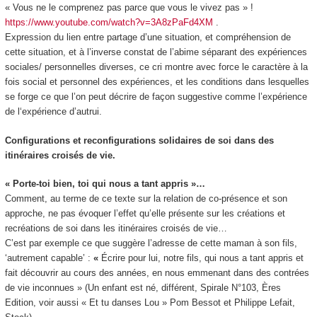
« Vous ne le comprenez pas parce que vous le vivez pas » !
https://www.youtube.com/watch?v=3A8zPaFd4XM
.
Expression du lien entre partage d’une situation, et compréhension de
cette situation, et à l’inverse constat de l’abime séparant des expériences
sociales/ personnelles diverses, ce cri montre avec force le caractère à la
fois social et personnel des expériences, et les conditions dans lesquelles
se forge ce que l’on peut décrire de façon suggestive comme
l’expérience
de l‘expérience d’autrui.
Configurations et reconfigurations solidaires de soi dans des
itinéraires croisés de vie.
« Porte-toi bien, toi qui nous a tant appris »…
Comment, au terme de ce texte sur
la relation de co-présence et son
approche
, ne pas évoquer l’effet qu’elle présente sur les
créations et
recréations de soi
dans les itinéraires croisés de vie…
C’est par exemple ce que suggère l’adresse de cette maman à son fils,
‘autrement capable’ :
«
Écrire pour lui, notre fils, qui nous a tant appris et
fait découvrir au cours des années, en nous emmenant dans des contrées
de vie inconnues » (
Un enfant est né, différent,
Spirale N°103, Ères
Edition, voir aussi «
Et tu danses Lou
» Pom Bessot et Philippe Lefait,