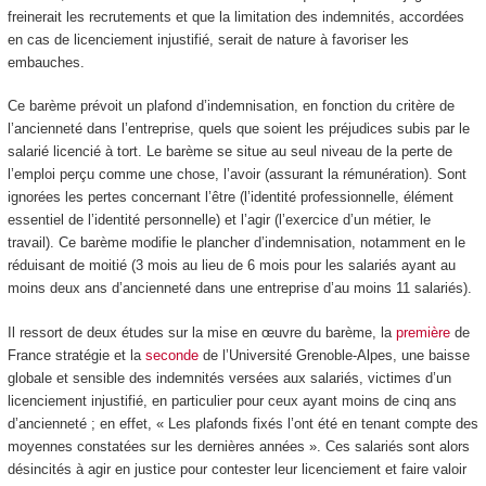
freinerait les recrutements et que la limitation des indemnités, accordées
en cas de licenciement injustifié, serait de nature à favoriser les
embauches.
Ce barème prévoit un plafond d’indemnisation, en fonction du critère de
l’ancienneté dans l’entreprise, quels que soient les préjudices subis par le
salarié licencié à tort. Le barème se situe au seul niveau de la perte de
l’emploi perçu comme une chose, l’avoir (assurant la rémunération). Sont
ignorées les pertes concernant l’être (l’identité professionnelle, élément
essentiel de l’identité personnelle) et l’agir (l’exercice d’un métier, le
travail). Ce barème modifie le plancher d’indemnisation, notamment en le
réduisant de moitié (3 mois au lieu de 6 mois pour les salariés ayant au
moins deux ans d’ancienneté dans une entreprise d’au moins 11 salariés).
Il ressort de deux études sur la mise en œuvre du barème, la
première
de
France stratégie et la
seconde
de l’Université Grenoble-Alpes, une baisse
globale et sensible des indemnités versées aux salariés, victimes d’un
licenciement injustifié, en particulier pour ceux ayant moins de cinq ans
d’ancienneté ; en effet, « Les plafonds fixés l’ont été en tenant compte des
moyennes constatées sur les dernières années ». Ces salariés sont alors
désincités à agir en justice pour contester leur licenciement et faire valoir