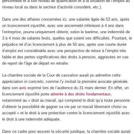
personnelle et à son niveau de qualification et à la situation de l’emploi au
niveau local ou dans le secteur d’activité considéré, etc.).
Dans une des affaires concernées ici, une salariée âgée de 53 ans, après
un licenciement injustifié, avec une ancienneté inférieure à 4 ans dans
l’entreprise, pourra uniquement obtenir, selon le barème, une indemnité de
3 à 4 mois de salaires bruts, quelles que soient ses difficultés. Pourtant, le
préjudice né d’un licenciement à plus de 50 ans, après une courte durée
d’emploi est considérable avec une perspective de retour à l’emploi très
faible et des pertes significatives des droits à pension, aggravées en cas
de report de l’âge de départ en retraite.
La chambre sociale de la Cour de cassation aurait pu admettre cette
appréciation
in concreto
, comme l’y invitait la première avocate générale
dans son
avis
exprimé lors de l’audience du 31 mars dernier. En effet, un
licenciement injustifié porte
atteinte à des droits fondamentaux
,
notamment au « droit au travail, qui comprend le droit qu’a toute personne
d’obtenir la possibilité de gagner sa vie par un travail librement choisi ou
accepté » et le droit à une protection contre le licenciement injustifié avec
le droit à une indemnité adéquate.
Dans ce cadre pour assurer la sécurité juridique, la chambre sociale aurait