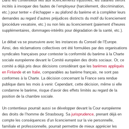
Dans les contentieux liés aux licenciements injustifiés, les salariés seront
incités à invoquer des fautes de l’employeur (harcèlement, discrimination,
etc.) pour tenter « d’échapper » au plafond du barème et à compléter leurs
demandes au regard d’autres préjudices distincts du motif du licenciement
(procédure vexatoire, etc.) ou non liés au licenciement (paiement d’heures
supplémentaires, dommages-intérêts pour dégradation de la santé, etc.).
Le débat va se poursuivre avec les instances du Conseil de l’Europe.
Ainsi, des réclamations collectives ont été formulées par des organisations
syndicales françaises pour contester la conformité du barème à la Charte
sociale européenne devant le Comité européen des droits sociaux. Or, ce
comité a déjà pris deux décisions considérant que les
barèmes appliqués
en Finlande
et en
Italie
, comparables au barème français, ne sont pas
conformes à la Charte. La décision concernant la France sera rendue
publique dans les mois à venir. Cependant, cette décision, même si elle
condamne le barème, risque d’avoir des effets limités au regard de la
position de la chambre sociale.
Un contentieux pourrait aussi se développer devant la Cour européenne
des droits de l’homme de Strasbourg. Sa
jurisprudence
, prenant déjà en
compte les conséquences d’un licenciement sur la vie personnelle,
familiale et professionnelle, pourrait permettre de mieux apprécier les