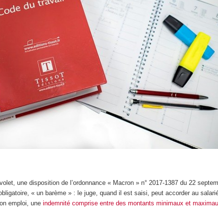
olet, une disposition de l’ordonnance « Macron » n° 2017-1387 du 22 septe
obligatoire, « un barème » : le juge, quand il est saisi, peut accorder au salari
 son emploi, une
indemnité comprise entre des montants minimaux et maxima