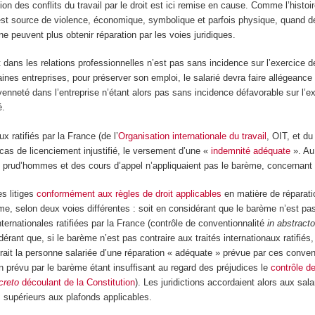
ion des conflits du travail par le droit est ici remise en cause. Comme l’histoir
t est source de violence, économique, symbolique et parfois physique, quand 
 ne peuvent plus obtenir réparation par les voies juridiques.
t dans les relations professionnelles n’est pas sans incidence sur l’exercice d
ines entreprises, pour préserver son emploi, le salarié devra faire allégeance 
oyenneté dans l’entreprise n’étant alors pas sans incidence défavorable sur l’e
é.
x ratifiés par la France (de l’
Organisation internationale du travail
, OIT, et du
 cas de licenciement injustifié, le versement d’une «
indemnité adéquate
». Au
e prud’hommes et des cours d’appel n’appliquaient pas le barème, concernant 
es litiges
conformément aux règles de droit applicables
en matière de réparati
ème, selon deux voies différentes : soit en considérant que le barème n’est pa
ternationales ratifiées par la France (contrôle de conventionnalité
in abstract
rant que, si le barème n’est pas contraire aux traités internationaux ratifiés,
rait la personne salariée d’une réparation « adéquate » prévue par ces conven
n prévu par le barème étant insuffisant au regard des préjudices le
contrôle d
creto
découlant de la Constitution
). Les juridictions accordaient alors aux sala
supérieurs aux plafonds applicables.