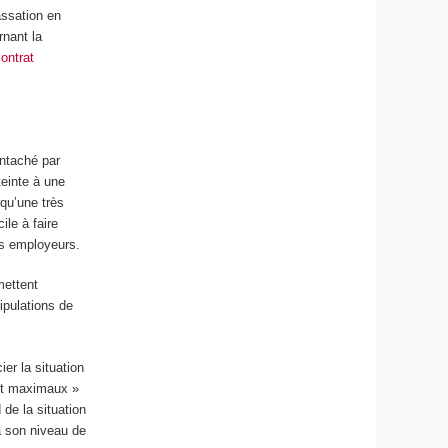
assation en
rnant la
contrat
entaché par
teinte à une
 qu’une très
ile à faire
ers employeurs.
mettent
ipulations de
er la situation
 et maximaux »
de la situation
 à son niveau de