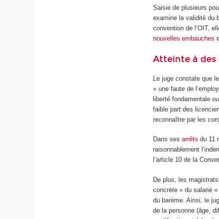
Saisie de plusieurs pou
examine la validité du 
convention de l’OIT, ell
nouvelles embauches
e
Atteinte à de
Le juge constate que le
« une faute de l’employ
liberté fondamentale ou
faible part des licencie
reconnaître par les con
Dans ses
arrêts
du 11 m
raisonnablement l’indem
l’article 10 de la Conve
De plus, les magistrats
concrète » du salarié 
du barème. Ainsi, le ju
de la personne (âge, dif