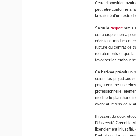
Cette disposition avait 
peut être conforme à la
la validité d’un texte 
Selon le
rapport
remis a
cette disposition a pour
décisions rendues et e
rupture du contrat de t
recrutements et que la 
favoriser les embauche
Ce barème prévoit un pl
soient les préjudices su
perçu comme une chose, 
professionnelle, élément
modifie le plancher d’i
ayant au moins deux an
Il ressort de deux étu
l’Université Grenoble-A
licenciement injustifié
l’ont été en tenant co