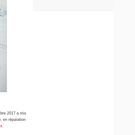
mbre 2017 a mis
é, en réparation
ux
.