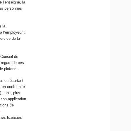
e l’enseigne, la
des personnes
e la
à l’employeur ;
xercice de la
 Conseil de
 regard de ces
le plafond.
on en écartant
s en conformité
o
) ; soit, plus
 son application
tions (le
e
riés licenciés