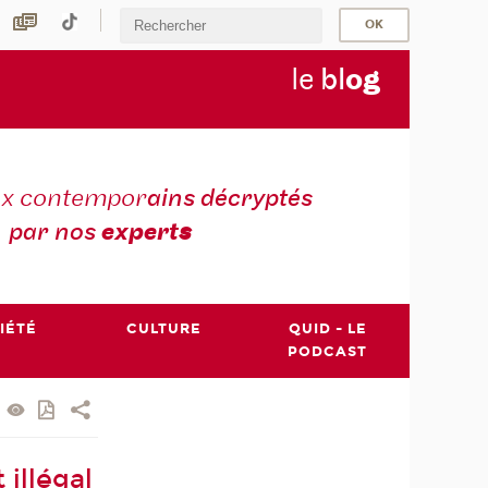
le
bl
o
g
ux contempor
ains décryptés
par nos
expert
s
IÉTÉ
CULTURE
QUID - LE
PODCAST
illégal