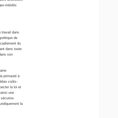
ges-intérêts
 travail dans
politique de
encadrement du
rant dans toute
 dans son
taine
la primauté à
bilan coûts-
ecter la loi et
 ainsi une
 sécurise
juridiquement la