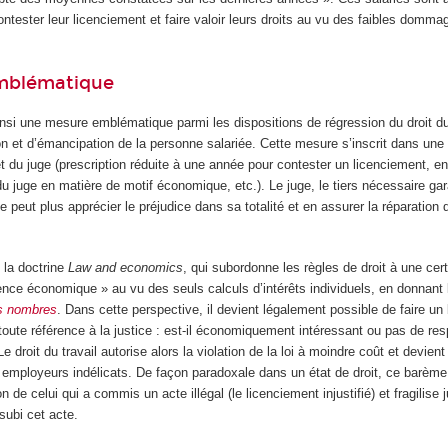
contester leur licenciement et faire valoir leurs droits au vu des faibles domma
mblématique
nsi une mesure emblématique parmi les dispositions de régression du droit du
on et d’émancipation de la personne salariée. Cette mesure s’inscrit dans une 
 et du juge (prescription réduite à une année pour contester un licenciement, 
du juge en matière de motif économique, etc.). Le juge, le tiers nécessaire ga
ne peut plus apprécier le préjudice dans sa totalité et en assurer la réparation
e la doctrine
Law and economics
, qui subordonne les règles de droit à une cer
ience économique » au vu des seuls calculs d’intérêts individuels, en donnant 
s nombres
. Dans cette perspective, il devient légalement possible de faire un 
oute référence à la justice : est-il économiquement intéressant ou pas de resp
e droit du travail autorise alors la violation de la loi à moindre coût et devient
s employeurs indélicats. De façon paradoxale dans un état de droit, ce barème
on de celui qui a commis un acte illégal (le licenciement injustifié) et fragilise 
 subi cet acte.