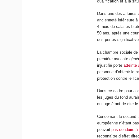
qualification et à la si
Dans une des affaires c
ancienneté inférieure à
4 mois de salaires brut
50 ans, après une court
des pertes significativ
La chambre sociale de 
première avocate géné
injustifié porte
atteinte
personne d’obtenir la po
protection contre le li
Dans ce cadre pour assu
les juges du fond aurai
du juge étant de dire le
Concernant le second te
européenne n’étant pas d
pouvait
pas conduire à 
reconnaître d’effet dire