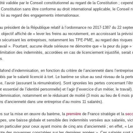
été validée par le Conseil constitutionnel au regard de la Constitution ; cepend
 Constitution sans être conforme au droit international applicable, le Conseil
de loi au regard des engagements internationaux.
u président de la République relatif à l’ordonnance no 2017-1387 du 22 sept
 objectif affiché de « lever les freins au recrutement, en accroissant la prévisi
n sécurisant les entreprises, notamment les TPE-PME, au regard des risques l
ravail ». Pourtant, aucune étude sérieuse ne démontre que « la peur du juge » f
limitation des indemnités, accordées en cas de licenciement injustifié, serait 
s.
afond d’indemnisation, en fonction du critère de l’ancienneté dans l’entrepris
bis par le salarié licencié à tort. Le barème se situe au seul niveau de la pert
l’avoir (assurant la rémunération). Sont ignorées les pertes concernant l’être 
 essentiel de l’identité personnelle) et l’agir (l’exercice d’un métier, le travai
ndemnisation, notamment en le réduisant de moitié (3 mois au lieu de 6 mois p
s d’ancienneté dans une entreprise d’au moins 11 salariés).
des sur la mise en œuvre du barème, la
première
de France stratégie et la
sec
lpes, une baisse globale et sensible des indemnités versées aux salariés, vic
, en particulier pour ceux ayant moins de cinq ans d’ancienneté ; en effet, « Le
mpte des moyennes constatées sur les dernières années ». Ces salariés sont a