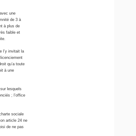
.
 avec une
mnité de 3 à
nt à plus de
ès faible et
ite.
l’y invitait la
 licenciement
roit qu’a toute
oit à une
 sur lesquels
nciés ; l’office
charte sociale
son article 24 ne
oisi de ne pas