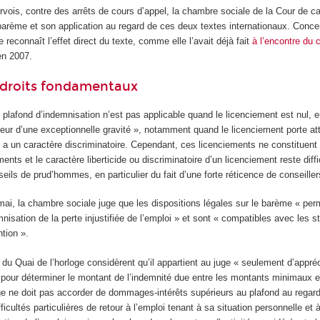
rvois, contre des arrêts de cours d’appel, la chambre sociale de la Cour de c
barème et son application au regard de ces deux textes internationaux. Conce
e reconnaît l’effet direct du texte, comme elle l’avait déjà fait
à l’encontre du 
n 2007.
s droits fondamentaux
 plafond d’indemnisation n’est pas applicable quand le licenciement est nul, 
eur d’une exceptionnelle gravité », notamment quand le licenciement porte at
 a un caractère discriminatoire. Cependant, ces licenciements ne constituent
ments et le caractère liberticide ou discriminatoire d’un licenciement reste diffic
seils de prud’hommes, en particulier du fait d’une forte réticence de conseill
ai, la chambre sociale juge que les dispositions légales sur le barème « per
nisation de la perte injustifiée de l’emploi » et sont « compatibles avec les st
ntion ».
 du Quai de l’horloge considèrent qu’il appartient au juge « seulement d’appréci
« pour déterminer le montant de l’indemnité due entre les montants minimaux
ge ne doit pas accorder de dommages-intérêts supérieurs au plafond au regard 
ficultés particulières de retour à l’emploi tenant à sa situation personnelle et