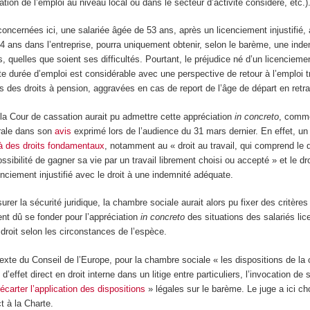
tuation de l’emploi au niveau local ou dans le secteur d’activité considéré, etc.)
oncernées ici, une salariée âgée de 53 ans, après un licenciement injustifié,
 4 ans dans l’entreprise, pourra uniquement obtenir, selon le barème, une inde
s, quelles que soient ses difficultés. Pourtant, le préjudice né d’un licencieme
e durée d’emploi est considérable avec une perspective de retour à l’emploi tr
es des droits à pension, aggravées en cas de report de l’âge de départ en retra
la Cour de cassation aurait pu admettre cette appréciation
in concreto
, comme 
rale dans son
avis
exprimé lors de l’audience du 31 mars dernier. En effet, un
 à des droits fondamentaux
, notamment au « droit au travail, qui comprend le d
ssibilité de gagner sa vie par un travail librement choisi ou accepté » et le dr
cenciement injustifié avec le droit à une indemnité adéquate.
rer la sécurité juridique, la chambre sociale aurait alors pu fixer des critères
ent dû se fonder pour l’appréciation
in concreto
des situations des salariés lice
 droit selon les circonstances de l’espèce.
xte du Conseil de l’Europe, pour la chambre sociale « les dispositions de la 
’effet direct en droit interne dans un litige entre particuliers, l’invocation de 
écarter l’application des dispositions
» légales sur le barème. Le juge a ici ch
ct à la Charte.