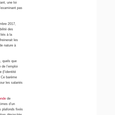
ant, une loi
 n’examinant pas
embre 2017,
bilité des
iés à la
reinerait les
de nature à
e, quels que
e de l’emploi
(l’identité
l). Ce barème
our les salariés
onde
de
times d’un
s plafonds fixés
lors désincités