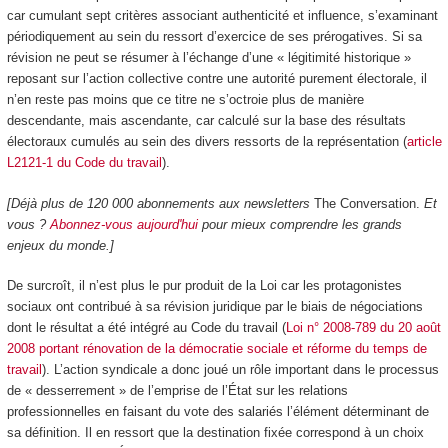
car cumulant sept critères associant authenticité et influence, s’examinant
périodiquement au sein du ressort d’exercice de ses prérogatives. Si sa
révision ne peut se résumer à l’échange d’une « légitimité historique »
reposant sur l’action collective contre une autorité purement électorale, il
n’en reste pas moins que ce titre ne s’octroie plus de manière
descendante, mais ascendante, car calculé sur la base des résultats
électoraux cumulés au sein des divers ressorts de la représentation (
article
L2121-1 du Code du travail
).
[Déjà plus de 120 000 abonnements aux newsletters
The Conversation.
Et
vous ?
Abonnez-vous aujourd'hui
pour mieux comprendre les grands
enjeux du monde.]
De surcroît, il n’est plus le pur produit de la Loi car les protagonistes
sociaux ont contribué à sa révision juridique par le biais de négociations
dont le résultat a été intégré au Code du travail (
Loi n° 2008-789 du 20 août
2008 portant rénovation de la démocratie sociale et réforme du temps de
travail
). L’action syndicale a donc joué un rôle important dans le processus
de « desserrement » de l’emprise de l’État sur les relations
professionnelles en faisant du vote des salariés l’élément déterminant de
sa définition. Il en ressort que la destination fixée correspond à un choix