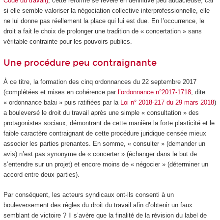
Code du travail)
, cette réforme se révèle en définitive peu audacieuse, car
si elle semble valoriser la négociation collective interprofessionnelle, elle
ne lui donne pas réellement la place qui lui est due. En l’occurrence, le
droit a fait le choix de prolonger une tradition de « concertation » sans
véritable contrainte pour les pouvoirs publics.
Une procédure peu contraignante
À ce titre, la formation des cinq ordonnances du 22 septembre 2017
(complétées et mises en cohérence par
l’ordonnance n°2017-1718
, dite
« ordonnance balai » puis ratifiées par la
Loi n° 2018-217 du 29 mars 2018
)
a bouleversé le droit du travail après une simple « consultation » des
protagonistes sociaux, démontrant de cette manière la forte plasticité et le
faible caractère contraignant de cette procédure juridique censée mieux
associer les parties prenantes. En somme, « consulter » (demander un
avis) n’est pas synonyme de « concerter » (échanger dans le but de
s’entendre sur un projet) et encore moins de « négocier » (déterminer un
accord entre deux parties).
Par conséquent, les acteurs syndicaux ont-ils consenti à un
bouleversement des règles du droit du travail afin d’obtenir un faux
semblant de victoire ? Il s’avère que la finalité de la révision du label de