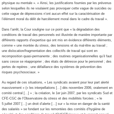
physique ou mentale ». « Ainsi, les justifications fournies par les prévenus
selon lesquelles ils ne voulaient pas provoquer cette vague de suicides ou
cette vague de dépressions n’ont aucun effet sur la caractérisation de
l’élément moral du délit de harcèlement moral dans le cadre du travail ».
Dans l’arrêt, la Cour souligne sur ce point que « la dégradation des
conditions de travail des personnels est illustrée de manière importante par
différents rapports d’expertise qui ont mis en évidence différents éléments,
comme « une montée du stress, des tensions et du mal-être au travail ;
une dislocation/fragmentation des collectifs de travail qui sont en
recomposition quasi-permanente ; des routines organisationnelles qu’il faut
sans cesse se réapproprier ; des états de détresse pour le personnel ; des
pertes de repères ; une défaillance des systèmes de prévention des
risques psychosociaux. »
Au regard de ces situations, « Les syndicats avaient pour leur part alerté
massivement » (« les interpellations […] dès novembre 2006, oralement en
comité central […] » ; la création, le 1
er
juin 2007, par les syndicats Sud et
CFE-CGC de l’Observatoire du stress et des mobilités forcées ; « le
5 juillet 2007 […] un droit d’alerte […] sur « la mise en danger de la santé
des salariés » se fondant sur les remontées des comités d’hygiène de