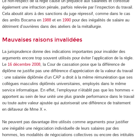
Le non-respect de la règle cause un préjudice aux salariées et constitue
également une infraction pénale, parfois relevée par l’inspection du travail.
Cela aboutit alors à des sanctions du juge répressif, comme dans le cas
des arrêts Bocama en
1988
et en
1990
pour des inégalités de salaire au
détriment d’ouvrières dans des ateliers de la métallurgie.
Mauvaises raisons invalidées
La jurisprudence donne des indications importantes pour invalider des
arguments encore trop souvent utilisés pour éviter l’application de la règle.
Le
16 décembre 2008
, la Cour de cassation pose que la différence de
diplôme ne justifie pas une différence d’appréciation de la valeur du travail
: une salariée diplômée d’un CAP a droit à la même rémunération que ses
collègues masculins diplômés universitaires, employés dans le même
service informatique. En effet, l’employeur n’établit pas que les hommes «
apportent au sein de leur unité une plus grande performance dans le travail
ou toute autre valeur ajoutée qui autoriserait une différence de traitement
en défaveur de Mme X ».
Ne peuvent pas davantage être utilisés comme arguments pour justifier
une inégalité une négociation individuelle de leurs salaires par des
hommes, les modalités de négociations collectives ou encore des intitulés